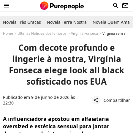
menu
search
newsletter
Novela Três Graças
Novela Terra Nostra
Novela Quem Ama C
Home
Últimas Notícias dos famosos
Virgínia Fonseca
Virgínia sem sutiã com lingerie em look sexy e elegante em alfaiataria antes da Copa do Mundo 2026 com Vini Jr veja fotos
Com decote profundo e
lingerie à mostra, Virgínia
Fonseca elege look all black
sofisticado nos EUA
Publicado em 9 de junho de 2026 às
Compartilhar
share
22:30
A influenciadora apostou em alfaiataria
oversized e estética sensual para jantar