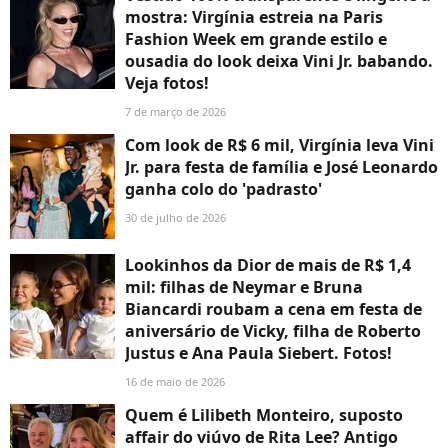
mostra: Virgínia estreia na Paris
Fashion Week em grande estilo e
ousadia do look deixa Vini Jr. babando.
Veja fotos!
7 de março de 2026
Com look de R$ 6 mil, Virgínia leva Vini
Jr. para festa de família e José Leonardo
ganha colo do 'padrasto'
30 de julho de 2026
Lookinhos da Dior de mais de R$ 1,4
mil: filhas de Neymar e Bruna
Biancardi roubam a cena em festa de
aniversário de Vicky, filha de Roberto
Justus e Ana Paula Siebert. Fotos!
16 de maio de 2026
Quem é Lilibeth Monteiro, suposto
affair do viúvo de Rita Lee? Antigo