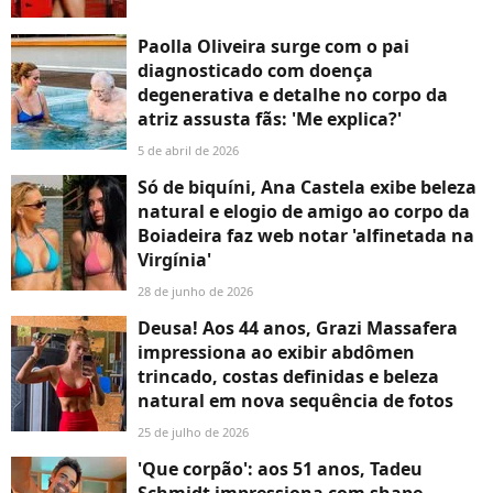
Paolla Oliveira surge com o pai
diagnosticado com doença
degenerativa e detalhe no corpo da
atriz assusta fãs: 'Me explica?'
5 de abril de 2026
Só de biquíni, Ana Castela exibe beleza
natural e elogio de amigo ao corpo da
Boiadeira faz web notar 'alfinetada na
Virgínia'
28 de junho de 2026
Deusa! Aos 44 anos, Grazi Massafera
impressiona ao exibir abdômen
trincado, costas definidas e beleza
natural em nova sequência de fotos
25 de julho de 2026
'Que corpão': aos 51 anos, Tadeu