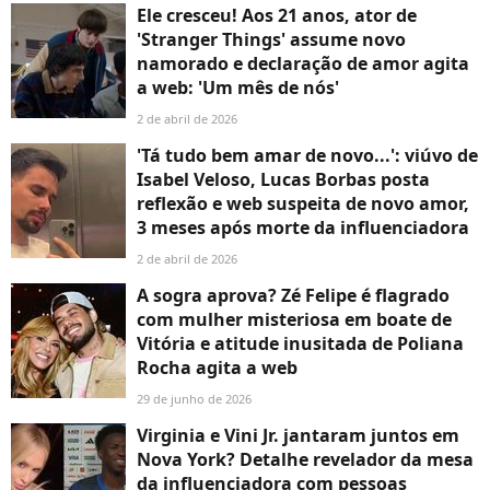
Ele cresceu! Aos 21 anos, ator de
'Stranger Things' assume novo
namorado e declaração de amor agita
a web: 'Um mês de nós'
2 de abril de 2026
'Tá tudo bem amar de novo...': viúvo de
Isabel Veloso, Lucas Borbas posta
reflexão e web suspeita de novo amor,
3 meses após morte da influenciadora
2 de abril de 2026
A sogra aprova? Zé Felipe é flagrado
com mulher misteriosa em boate de
Vitória e atitude inusitada de Poliana
Rocha agita a web
29 de junho de 2026
Virginia e Vini Jr. jantaram juntos em
Nova York? Detalhe revelador da mesa
da influenciadora com pessoas