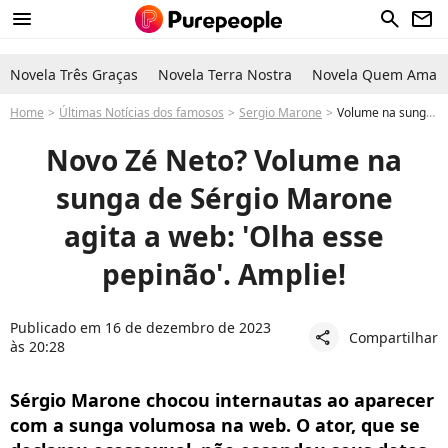
menu
search
newsletter
Novela Três Graças
Novela Terra Nostra
Novela Quem Ama C
Home
Últimas Notícias dos famosos
Sergio Marone
Volume na sunga de Sérgio Marone agita a web: 'Olha esse pepinão'. E você pode dar zoom!
Novo Zé Neto? Volume na
sunga de Sérgio Marone
agita a web: 'Olha esse
pepinão'. Amplie!
Publicado em 16 de dezembro de 2023
Compartilhar
share
às 20:28
Sérgio Marone chocou internautas ao aparecer
com a sunga volumosa na web. O ator, que se