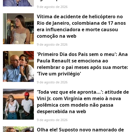
9 de agosto de 2026
Vítima de acidente de helicóptero no
Rio de Janeiro, colombiana de 17 anos
era influenciadora e morte causou
comoção na web
9 de agosto de 2026
'Primeiro Dia dos Pais sem o meu': Ana
Paula Renault se emociona ao
relembrar o pai meses após sua morte:
'Tive um privilégio'
9 de agosto de 2026
'Toda vez que ele apronta...': atitude de
Vini Jr. com Virgínia em meio à nova
polêmica com modelo não passa
despercebida na web
9 de agosto de 2026
Olha ele! Suposto novo namorado de