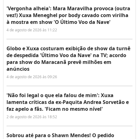
'Vergonha alheia': Mara Maravilha provoca (outra
vez!) Xuxa Meneghel por body cavado com virilha
à mostra em show 'O Último Voo da Nave'
4 de agosto de 2026 às 11:22
Globo e Xuxa costuram exibição de show da turnê
de despedida 'Último Voo da Nave' na TV; acordo
para show do Maracanã prevê milhões em
anúncios
4 de agosto de 2026 às 09:26
'Não foi legal o que ela falou de mim': Xuxa
lamenta críticas da ex-Paquita Andrea Sorvetão e
faz apelo a fãs. 'Ficam no mesmo nível'
2 de agosto de 2026 às 18:52
Sobrou até para o Shawn Mendes! O pedido