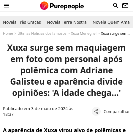
menu
search
newsletter
Novela Três Graças
Novela Terra Nostra
Novela Quem Ama C
Home
Últimas Notícias dos famosos
Xuxa Meneghel
Xuxa surge sem maquiagem em foto com personal e aparência gera comentários polêmicos: 'A idade chega para todos'
Xuxa surge sem maquiagem
em foto com personal após
polêmica com Adriane
Galisteu e aparência divide
opiniões: 'A idade chega...'
Publicado em 3 de maio de 2024 às
Compartilhar
share
18:37
A aparência de Xuxa virou alvo de polêmicas e