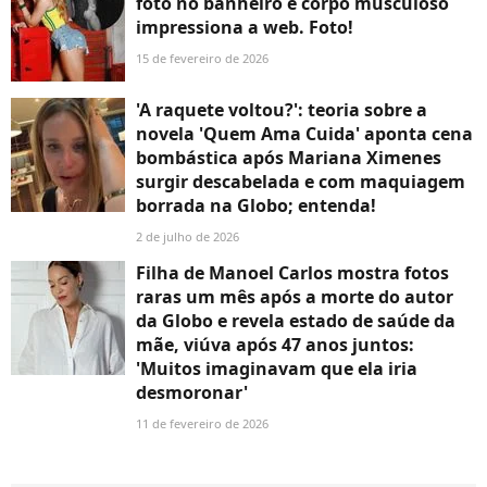
foto no banheiro e corpo musculoso
impressiona a web. Foto!
15 de fevereiro de 2026
'A raquete voltou?': teoria sobre a
novela 'Quem Ama Cuida' aponta cena
bombástica após Mariana Ximenes
surgir descabelada e com maquiagem
borrada na Globo; entenda!
2 de julho de 2026
Filha de Manoel Carlos mostra fotos
raras um mês após a morte do autor
da Globo e revela estado de saúde da
mãe, viúva após 47 anos juntos:
'Muitos imaginavam que ela iria
desmoronar'
11 de fevereiro de 2026