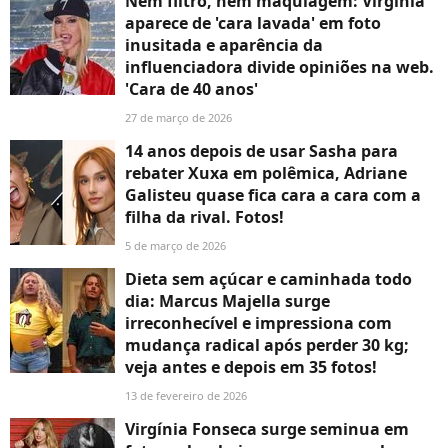
Nem filtro, nem maquiagem: Virgínia
aparece de 'cara lavada' em foto
inusitada e aparência da
influenciadora divide opiniões na web.
'Cara de 40 anos'
27 de março de 2026
14 anos depois de usar Sasha para
rebater Xuxa em polêmica, Adriane
Galisteu quase fica cara a cara com a
filha da rival. Fotos!
5 de março de 2026
Dieta sem açúcar e caminhada todo
dia: Marcus Majella surge
irreconhecível e impressiona com
mudança radical após perder 30 kg;
veja antes e depois em 35 fotos!
13 de fevereiro de 2026
Virgínia Fonseca surge seminua em