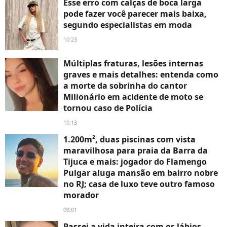
Esse erro com calças de boca larga
pode fazer você parecer mais baixa,
segundo especialistas em moda
10:23
Múltiplas fraturas, lesões internas
graves e mais detalhes: entenda como
a morte da sobrinha do cantor
Milionário em acidente de moto se
tornou caso de Polícia
10:13
1.200m², duas piscinas com vista
maravilhosa para praia da Barra da
Tijuca e mais: jogador do Flamengo
Pulgar aluga mansão em bairro nobre
no RJ; casa de luxo teve outro famoso
morador
09:01
Passei a vida inteira com os lábios