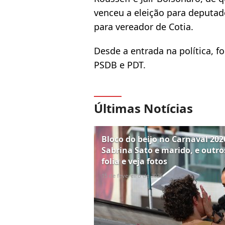
venceu a eleição para deputad
para vereador de Cotia.
Desde a entrada na política, fo
PSDB e PDT.
Últimas Notícias
Bloco do beijo no Carnaval 20
Sabrina Sato e marido, e outr
folia e veja fotos
15 de fevereiro de 2026