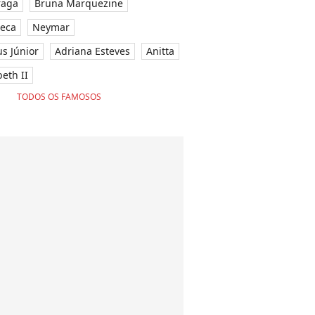
raga
Bruna Marquezine
seca
Neymar
ius Júnior
Adriana Esteves
Anitta
eth II
TODOS OS FAMOSOS