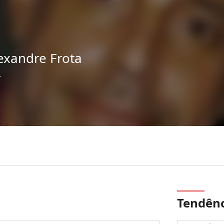
exandre Frota
r
Tendênc