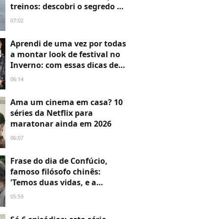
treinos: descobri o segredo do
corpo definido de Shawn
07:02
Mendes aos 28 anos - e é mais
simples do que parece!
Aprendi de uma vez por todas
a montar look de festival no
Inverno: com essas dicas de
expert de moda, nunca mais
06:14
passei frio ou desconforto
Ama um cinema em casa? 10
séries da Netflix para
maratonar ainda em 2026
06:07
Frase do dia de Confúcio,
famoso filósofo chinês:
'Temos duas vidas, e a
segunda começa quando
05:59
compreendemos que só
temos uma'