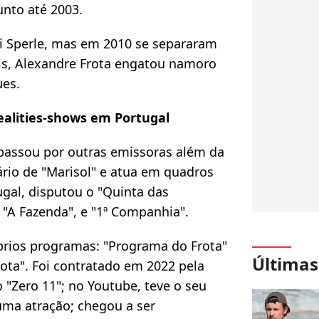
junto até 2003.
 Sperle, mas em 2010 se separaram
s, Alexandre Frota engatou namoro
ues.
ealities-shows em Portugal
passou por outras emissoras além da
ário de "Marisol" e atua em quadros
ugal, disputou o "Quinta das
 "A Fazenda", e "1ª Companhia".
óprios programas: "Programa do Frota"
Últimas
ota". Foi contratado em 2022 pela
 "Zero 11"; no Youtube, teve o seu
uma atração; chegou a ser