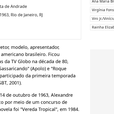
Ana Maria B
ota de Andrade
Virgínia Fon
963, Rio de Janeiro, RJ
Vini Jr./Viníc
Rainha Elizab
retor, modelo, apresentador,
americano brasileiro. Ficou
s da TV Globo na década de 80,
Sassaricando" (Apolo) e "Roque
r participado da primeira temporada
SBT, 2001).
 14 de outubro de 1963, Alexandre
rto por meio de um concurso de
novela foi "Vereda Tropical", em 1984.