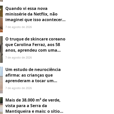
mistério que promete chocar
o público
Quando vi essa nova
minissérie da Netflix, não
imaginei que isso aconteceria
comigo: chorei igual criança e
7 de agosto de 2026
devorei os seis episódios em
apenas uma tarde
O truque de skincare coreano
que Carolina Ferraz, aos 58
anos, aprendeu com uma
expert coreana para
7 de agosto de 2026
rejuvenescer até 10 anos
enquanto dorme
Um estudo de neurociência
afirma: as crianças que
aprenderam a tocar um
instrumento na infância
7 de agosto de 2026
desenvolveram uma
habilidade essencial para a
Mais de 38.000 m² de verde,
vida
vista para a Serra da
Mantiqueira e mais: o sítio