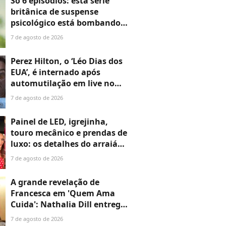
Só 6 episódios: esta série
britânica de suspense
psicológico está bombando
na Netflix
7 de agosto de 2026
Perez Hilton, o ‘Léo Dias dos
EUA’, é internado após
automutilação em live no
TikTok; blogueiro que fez
7 de agosto de 2026
fama expondo Hollywood vive
grave crise aos 48 anos
Painel de LED, igrejinha,
touro mecânico e prendas de
luxo: os detalhes do arraiá
fora de época de Neymar e
7 de agosto de 2026
Bruna Biancardi montado em
apenas 48 horas
A grande revelação de
Francesca em 'Quem Ama
Cuida': Nathalia Dill entrega
destino da 'fantasma' e
7 de agosto de 2026