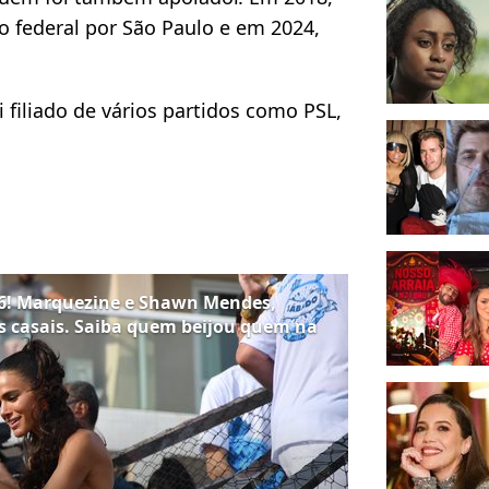
o federal por São Paulo e em 2024,
i filiado de vários partidos como PSL,
26! Marquezine e Shawn Mendes,
os casais. Saiba quem beijou quem na