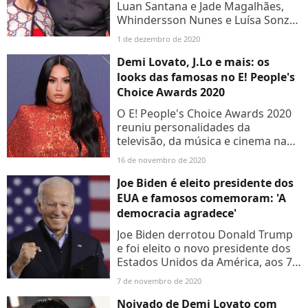
Luan Santana e Jade Magalhães,
Whindersson Nunes e Luísa Sonza
e mais ex-casais famosos abalaram
1 de dezembro de 2020
os fãs ao confirmarem o fim de
seus relacionamentos....
Demi Lovato, J.Lo e mais: os
looks das famosas no E! People's
Choice Awards 2020
O E! People's Choice Awards 2020
reuniu personalidades da
televisão, da música e cinema na
Califónia, Estados Unidos, neste
16 de novembro de 2020
domingo (15). Apresentadora da
cerimônia, Demi Lovato trocou...
Joe Biden é eleito presidente dos
EUA e famosos comemoram: 'A
democracia agradece'
Joe Biden derrotou Donald Trump
e foi eleito o novo presidente dos
Estados Unidos da América, aos 77
anos, neste sábado (07). 'Prometo
7 de novembro de 2020
o seguinte: serei um presidente
para todos os...
Noivado de Demi Lovato com