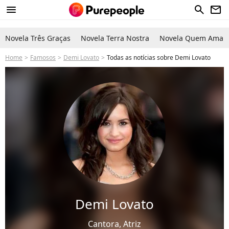
menu
search
newsletter
Novela Três Graças
Novela Terra Nostra
Novela Quem Ama C
Home
Famosos
Demi Lovato
Todas as notícias sobre Demi Lovato
Demi Lovato
Cantora, Atriz