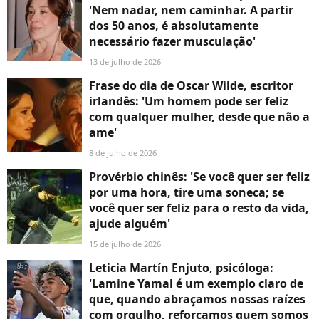
'Nem nadar, nem caminhar. A partir
dos 50 anos, é absolutamente
necessário fazer musculação'
13 de julho de 2026
Frase do dia de Oscar Wilde, escritor
irlandês: 'Um homem pode ser feliz
com qualquer mulher, desde que não a
ame'
8 de julho de 2026
Provérbio chinês: 'Se você quer ser feliz
por uma hora, tire uma soneca; se
você quer ser feliz para o resto da vida,
ajude alguém'
15 de julho de 2026
Leticia Martín Enjuto, psicóloga:
'Lamine Yamal é um exemplo claro de
que, quando abraçamos nossas raízes
com orgulho, reforçamos quem somos