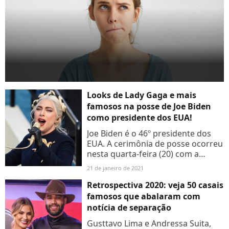
Looks de Lady Gaga e mais
famosos na posse de Joe Biden
como presidente dos EUA!
Joe Biden é o 46º presidente dos
EUA. A cerimônia de posse ocorreu
nesta quarta-feira (20) com a
presença de vários famosos.
21 de janeiro de 2021
Confira detalhes dos looks!
Retrospectiva 2020: veja 50 casais
famosos que abalaram com
notícia de separação
Gusttavo Lima e Andressa Suita,