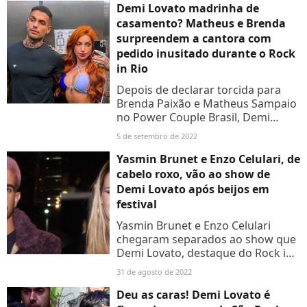
Demi Lovato madrinha de
casamento? Matheus e Brenda
surpreendem a cantora com
pedido inusitado durante o Rock
in Rio
Depois de declarar torcida para
Brenda Paixão e Matheus Sampaio
no Power Couple Brasil, Demi
Lovato se tornou testemunha de
5 de setembro de 2022
um momento importante para o
casal após show no Rock in...
Yasmin Brunet e Enzo Celulari, de
cabelo roxo, vão ao show de
Demi Lovato após beijos em
festival
Yasmin Brunet e Enzo Celulari
chegaram separados ao show que
Demi Lovato, destaque do Rock in
Rio, fez em São Paulo nesta terça-
31 de agosto de 2022
feira (30). Empresário mostrou
ainda o novo visual,...
Deu as caras! Demi Lovato é