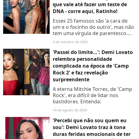
que vale até fazer um teste de
DNA - corre aqui, Ratinho!
Esses 25 famosos são 'a cara de
um e o focinho do outro', mas não
tem uma vírgula de parentesco.
Compare as fotos e se surpreenda!
4 de outubro de 2024
'Passei do limite...': Demi Lovato
relembra personalidade
complicada na época de 'Camp
Rock 2' e faz revelação
surpreendente
A eterna Mitchie Torres, de 'Camp
Rock', era difícil de lidar nos
bastidores. Entenda:
14 de agosto de 2024
'Percebi que não sou quem eu
sou': Demi Lovato traz à tona
duras feridas emocionais de ter