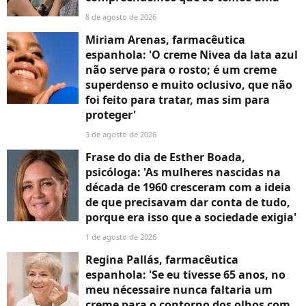
8 de agosto de 2026
Miriam Arenas, farmacêutica
espanhola: 'O creme Nivea da lata azul
não serve para o rosto; é um creme
superdenso e muito oclusivo, que não
foi feito para tratar, mas sim para
proteger'
3 de agosto de 2026
Frase do dia de Esther Boada,
psicóloga: 'As mulheres nascidas na
década de 1960 cresceram com a ideia
de que precisavam dar conta de tudo,
porque era isso que a sociedade exigia'
1 de agosto de 2026
Regina Pallás, farmacêutica
espanhola: 'Se eu tivesse 65 anos, no
meu nécessaire nunca faltaria um
creme para o contorno dos olhos com