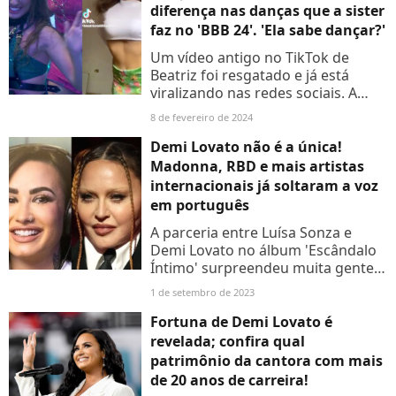
diferença nas danças que a sister
faz no 'BBB 24'. 'Ela sabe dançar?'
Um vídeo antigo no TikTok de
Beatriz foi resgatado e já está
viralizando nas redes sociais. A
vendedora aparece dançando de
8 de fevereiro de 2024
um jeito bem sexy, diferente do
que mostra no 'BBB 24',...
Demi Lovato não é a única!
Madonna, RBD e mais artistas
internacionais já soltaram a voz
em português
A parceria entre Luísa Sonza e
Demi Lovato no álbum 'Escândalo
Íntimo' surpreendeu muita gente.
Porém, não mais do que ouvir a ex-
1 de setembro de 2023
Disney cantando em português ao
lado da brasileira....
Fortuna de Demi Lovato é
revelada; confira qual
patrimônio da cantora com mais
de 20 anos de carreira!