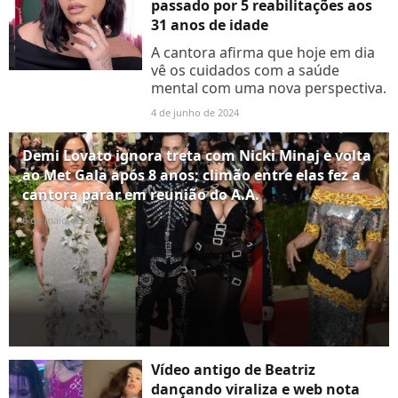
passado por 5 reabilitações aos
31 anos de idade
A cantora afirma que hoje em dia
vê os cuidados com a saúde
mental com uma nova perspectiva.
4 de junho de 2024
Demi Lovato ignora treta com Nicki Minaj e volta
ao Met Gala após 8 anos; climão entre elas fez a
cantora parar em reunião do A.A.
6 de maio de 2024
Vídeo antigo de Beatriz
dançando viraliza e web nota