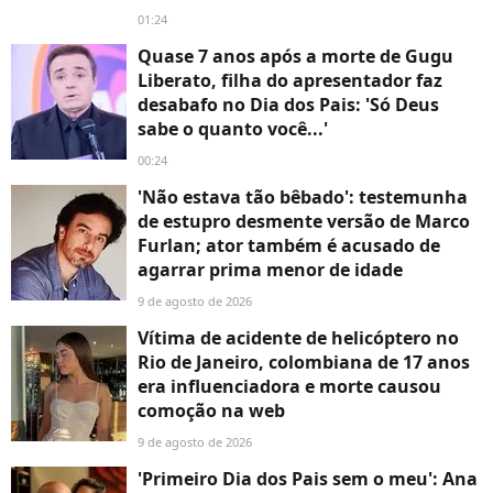
01:24
Quase 7 anos após a morte de Gugu
Liberato, filha do apresentador faz
desabafo no Dia dos Pais: 'Só Deus
sabe o quanto você...'
00:24
'Não estava tão bêbado': testemunha
de estupro desmente versão de Marco
Furlan; ator também é acusado de
agarrar prima menor de idade
9 de agosto de 2026
Vítima de acidente de helicóptero no
Rio de Janeiro, colombiana de 17 anos
era influenciadora e morte causou
comoção na web
9 de agosto de 2026
'Primeiro Dia dos Pais sem o meu': Ana