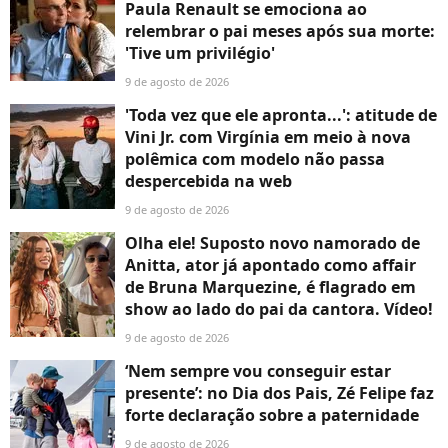
Paula Renault se emociona ao
relembrar o pai meses após sua morte:
'Tive um privilégio'
9 de agosto de 2026
'Toda vez que ele apronta...': atitude de
Vini Jr. com Virgínia em meio à nova
polêmica com modelo não passa
despercebida na web
9 de agosto de 2026
Olha ele! Suposto novo namorado de
Anitta, ator já apontado como affair
de Bruna Marquezine, é flagrado em
show ao lado do pai da cantora. Vídeo!
9 de agosto de 2026
‘Nem sempre vou conseguir estar
presente’: no Dia dos Pais, Zé Felipe faz
forte declaração sobre a paternidade
9 de agosto de 2026