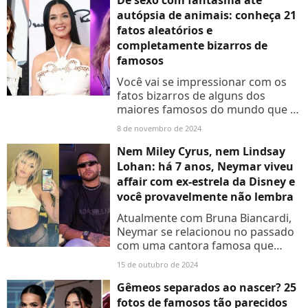
De sexo com fantasma até
autópsia de animais: conheça 21
fatos aleatórios e
completamente bizarros de
famosos
Você vai se impressionar com os
fatos bizarros de alguns dos
maiores famosos do mundo que te
contaremos nesta matéria.
8 de novembro de 2024
Nem Miley Cyrus, nem Lindsay
Lohan: há 7 anos, Neymar viveu
affair com ex-estrela da Disney e
você provavelmente não lembra
Atualmente com Bruna Biancardi,
Neymar se relacionou no passado
com uma cantora famosa que
bombou na Disney. Saiba mais!
15 de outubro de 2024
Gêmeos separados ao nascer? 25
fotos de famosos tão parecidos