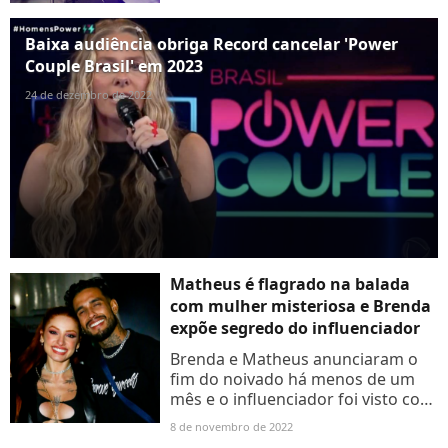
uma entrevista e deu aos...
Baixa audiência obriga Record cancelar 'Power
Couple Brasil' em 2023
24 de dezembro de 2022
Matheus é flagrado na balada
com mulher misteriosa e Brenda
expõe segredo do influenciador
Brenda e Matheus anunciaram o
fim do noivado há menos de um
mês e o influenciador foi visto com
outra mulher em uma balada.
8 de novembro de 2022