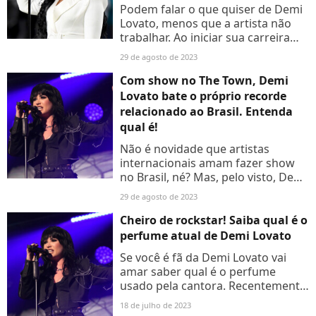
Podem falar o que quiser de Demi
Lovato, menos que a artista não
trabalhar. Ao iniciar sua carreira
em 2002, a cantora já fez de tudo
29 de agosto de 2023
um pouco e, claro, também
acumulou um grande patrimônio.
Com show no The Town, Demi
Lovato bate o próprio recorde
relacionado ao Brasil. Entenda
qual é!
Não é novidade que artistas
internacionais amam fazer show
no Brasil, né? Mas, pelo visto, Demi
Lovato superou todos e mostrou
29 de agosto de 2023
que tem o nosso país em seu
coração.
Cheiro de rockstar! Saiba qual é o
perfume atual de Demi Lovato
Se você é fã da Demi Lovato vai
amar saber qual é o perfume
usado pela cantora. Recentemente,
a diva revelou qual fragrância
18 de julho de 2023
costuma usar no seu dia a dia em