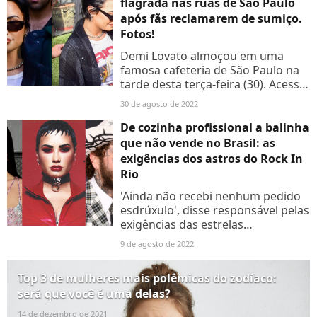
flagrada nas ruas de São Paulo
após fãs reclamarem de sumiço.
Fotos!
Demi Lovato almoçou em uma
famosa cafeteria de São Paulo na
tarde desta terça-feira (30). Acesse
a galeria e confira as fotos!
30 de agosto de 2022
De cozinha profissional a balinha
que não vende no Brasil: as
exigências dos astros do Rock In
Rio
'Ainda não recebi nenhum pedido
esdrúxulo', disse responsável pelas
exigências das estrelas
internacionais do Rock In Rio.
9 de agosto de 2022
Será? Confira os pedidos!
Top 3 de mulheres mais polêmicas do zodíaco:
será que você é uma delas?
14 de dezembro de 2021