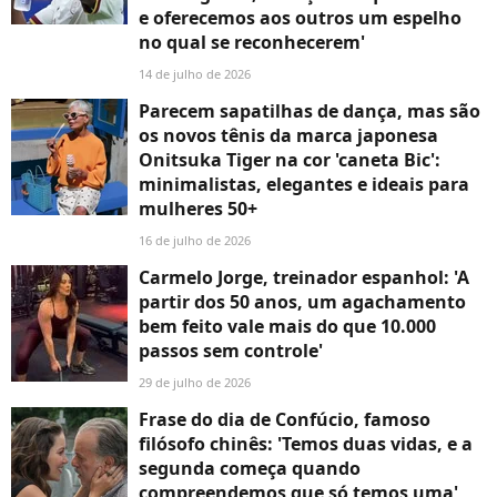
e oferecemos aos outros um espelho
no qual se reconhecerem'
14 de julho de 2026
Parecem sapatilhas de dança, mas são
os novos tênis da marca japonesa
Onitsuka Tiger na cor 'caneta Bic':
minimalistas, elegantes e ideais para
mulheres 50+
16 de julho de 2026
Carmelo Jorge, treinador espanhol: 'A
partir dos 50 anos, um agachamento
bem feito vale mais do que 10.000
passos sem controle'
29 de julho de 2026
Frase do dia de Confúcio, famoso
filósofo chinês: 'Temos duas vidas, e a
segunda começa quando
compreendemos que só temos uma'