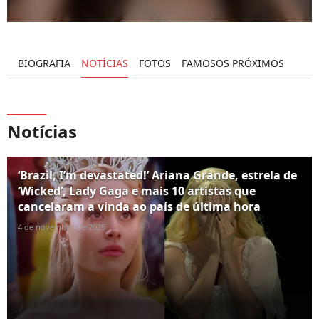
BIOGRAFIA
NOTÍCIAS
FOTOS
FAMOSOS PRÓXIMOS
Notícias
‘Brazil, I’m devastated!’ Ariana Grande, estrela de
‘Wicked’, Lady Gaga e mais 10 artistas que
cancelaram a vinda ao país de última hora
4 de novembro de 2025