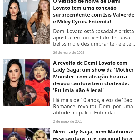
O vestido de noiva de Demi
Lovato tem uma conexão
surpreendente com Isis Valverde
e Miley Cyrus. Entenda!
Demi Lovato está casada! A artista
apostou em um vestido de noiva
belíssimo e deslumbrante - ele tem
uma conexão surpreendente com
26 de maio de 2025
Miley Cyrus e Isis Valverde.
Entenda mais detalhes...
A revolta de Demi Lovato com
Lady Gaga: um show da 'Mother
Monster' com atração bizarra
deixou cantora bem chateada.
'Bulimia não é legal'
Há mais de 10 anos, a voz de 'Bad
Romance' revoltou Demi por uma
atitude no palco. Entenda:
2 de maio de 2025
Nem Lady Gaga, nem Madonna:
essa cantora internacional foi a