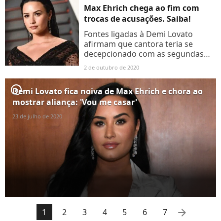
Max Ehrich chega ao fim com
trocas de acusações. Saiba!
Fontes ligadas à Demi Lovato
afirmam que cantora teria se
decepcionado com as segundas
intenções de Max Ehrich de se
2 de outubro de 2020
promover na carreira de ator
usando toda sua fama, enquanto o
player2
Demi Lovato fica noiva de Max Ehrich e chora ao
artista...
mostrar aliança: 'Vou me casar'
23 de julho de 2020
arrow_right
1
2
3
4
5
6
7