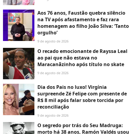
Aos 76 anos, Faustão quebra silêncio
na TV após afastamento e faz rara
homenagem ao filho João Silva: ‘Tanto
orgulho’
9 de agosto de 2026
O recado emocionante de Rayssa Leal
ao pai que não estava no
Maracanãzinho após título no skate
9 de agosto de 2026
Dia dos Pais no luxo! Virgínia
surpreende Zé Felipe com presente de
R$ 8 mil após falar sobre torcida por
reconciliação
9 de agosto de 2026
O segredo por trás do Seu Madruga:
morto há 38 anos, Ramón Valdés usou