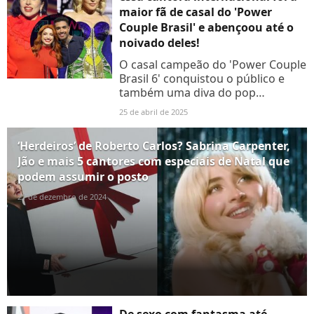
maior fã de casal do 'Power
Couple Brasil' e abençoou até o
noivado deles!
O casal campeão do 'Power Couple
Brasil 6' conquistou o público e
também uma diva do pop
internacional. Spoiler: ela estava no
25 de abril de 2025
Rock in Rio no momento do
pedido!
‘Herdeiros’ de Roberto Carlos? Sabrina Carpenter,
Jão e mais 5 cantores com especiais de Natal que
podem assumir o posto
21 de dezembro de 2024