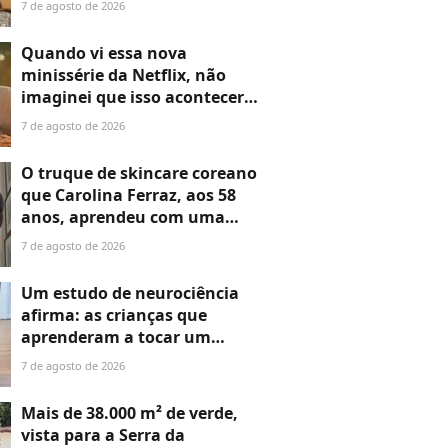
7 de agosto de 2026
mistério que promete chocar
o público
Quando vi essa nova
minissérie da Netflix, não
imaginei que isso aconteceria
comigo: chorei igual criança e
7 de agosto de 2026
devorei os seis episódios em
apenas uma tarde
O truque de skincare coreano
que Carolina Ferraz, aos 58
anos, aprendeu com uma
expert coreana para
7 de agosto de 2026
rejuvenescer até 10 anos
enquanto dorme
Um estudo de neurociência
afirma: as crianças que
aprenderam a tocar um
instrumento na infância
7 de agosto de 2026
desenvolveram uma
habilidade essencial para a
Mais de 38.000 m² de verde,
vida
vista para a Serra da