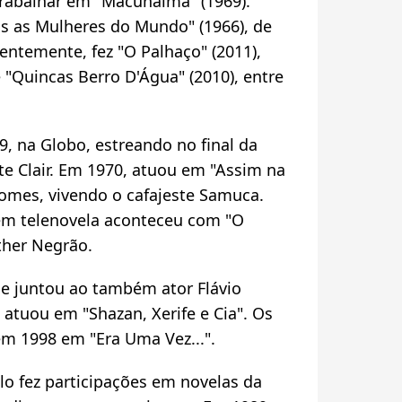
rabalhar em "Macunaíma" (1969).
 as Mulheres do Mundo" (1966), de
entemente, fez "O Palhaço" (2011),
 "Quincas Berro D'Água" (2010), entre
, na Globo, estreando no final da
te Clair. Em 1970, atuou em "Assim na
omes, vivendo o cafajeste Samuca.
em telenovela aconteceu com "O
ther Negrão.
se juntou ao também ator Flávio
e atuou em "Shazan, Xerife e Cia". Os
m 1998 em "Era Uma Vez...".
lo fez participações em novelas da