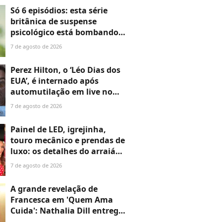
Só 6 episódios: esta série
britânica de suspense
psicológico está bombando
na Netflix
7 de agosto de 2026
Perez Hilton, o ‘Léo Dias dos
EUA’, é internado após
automutilação em live no
TikTok; blogueiro que fez
7 de agosto de 2026
fama expondo Hollywood vive
grave crise aos 48 anos
Painel de LED, igrejinha,
touro mecânico e prendas de
luxo: os detalhes do arraiá
fora de época de Neymar e
7 de agosto de 2026
Bruna Biancardi montado em
apenas 48 horas
A grande revelação de
Francesca em 'Quem Ama
Cuida': Nathalia Dill entrega
destino da 'fantasma' e