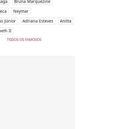
raga
Bruna Marquezine
seca
Neymar
ius Júnior
Adriana Esteves
Anitta
eth II
TODOS OS FAMOSOS