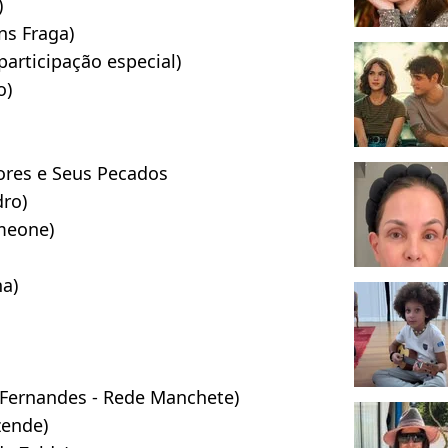
)
ins Fraga)
participação especial)
o)
ores e Seus Pecados
ro)
meone)
ha)
 Fernandes - Rede Manchete)
zende)