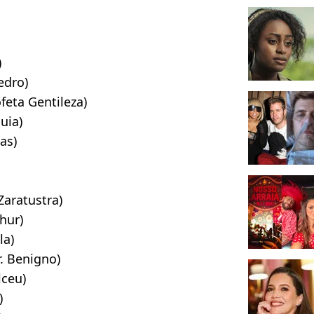
)
edro)
feta Gentileza)
uia)
as)
Zaratustra)
hur)
la)
r. Benigno)
lceu)
)