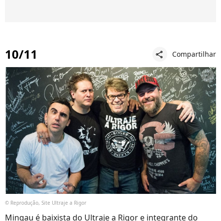
10/11
Compartilhar
share
© Reprodução, Site Ultraje a Rigor
Mingau é baixista do Ultraje a Rigor e integrante do