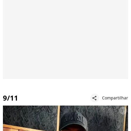
9/11
Compartilhar
share