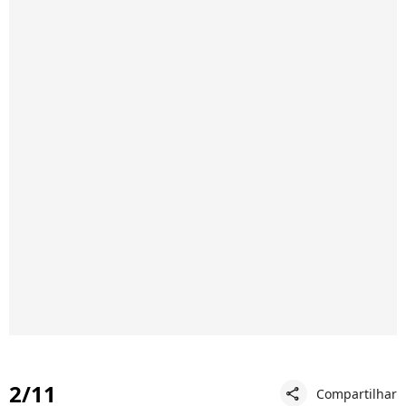
2/11
Compartilhar
share