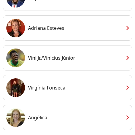
chevron_right
Adriana Esteves
chevron_right
Vini Jr./Vinícius Júnior
chevron_right
Virgínia Fonseca
chevron_right
Angélica