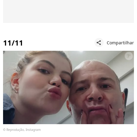
11/11
Compartilhar
share
© Reprodução, Instagram