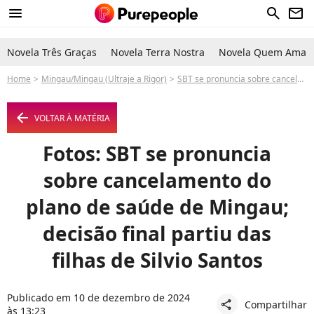
menu
search
newsletter
Novela Três Graças
Novela Terra Nostra
Novela Quem Ama C
Home
Mingau/Mingau (Ultraje a Rigor)
SBT se pronuncia sobre cancelamento do plano de saúde de Mingau; decisão final partiu das filhas de Silvio Santos
arrow_left
VOLTAR À MATÉRIA
Fotos: SBT se pronuncia
sobre cancelamento do
plano de saúde de Mingau;
decisão final partiu das
filhas de Silvio Santos
Publicado em 10 de dezembro de 2024
Compartilhar
share
às 13:23