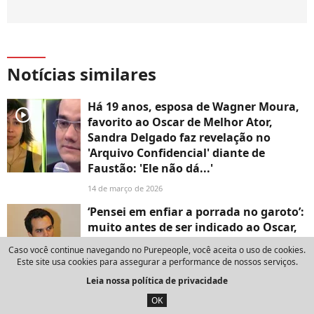
Notícias similares
Há 19 anos, esposa de Wagner Moura,
player2
favorito ao Oscar de Melhor Ator,
Sandra Delgado faz revelação no
'Arquivo Confidencial' diante de
Faustão: 'Ele não dá...'
14 de março de 2026
‘Pensei em enfiar a porrada no garoto’:
muito antes de ser indicado ao Oscar,
Wagner Moura enfrentou uma
Caso você continue navegando no Purepeople, você aceita o uso de cookies.
situação humilhante nas mãos do
Este site usa cookies para assegurar a performance de nossos serviços.
‘Pânico na TV’
Leia nossa política de privacidade
14 de março de 2026
OK