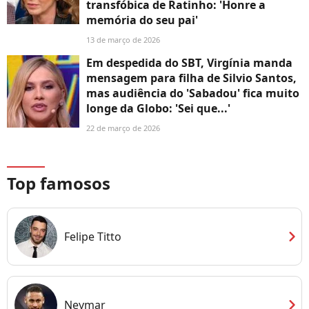
transfóbica de Ratinho: 'Honre a
memória do seu pai'
13 de março de 2026
Em despedida do SBT, Virgínia manda
mensagem para filha de Silvio Santos,
mas audiência do 'Sabadou' fica muito
longe da Globo: 'Sei que...'
22 de março de 2026
Top famosos
chevron_right
Felipe Titto
chevron_right
Neymar