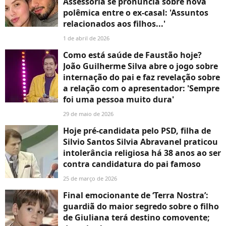
Assessoria se pronuncia sobre nova
polêmica entre o ex-casal: 'Assuntos
relacionados aos filhos...'
1 de abril de 2026
Como está saúde de Faustão hoje?
João Guilherme Silva abre o jogo sobre
internação do pai e faz revelação sobre
a relação com o apresentador: 'Sempre
foi uma pessoa muito dura'
29 de maio de 2026
Hoje pré-candidata pelo PSD, filha de
Silvio Santos Silvia Abravanel praticou
intolerância religiosa há 38 anos ao ser
contra candidatura do pai famoso
25 de março de 2026
Final emocionante de ‘Terra Nostra’:
guardiã do maior segredo sobre o filho
de Giuliana terá destino comovente;