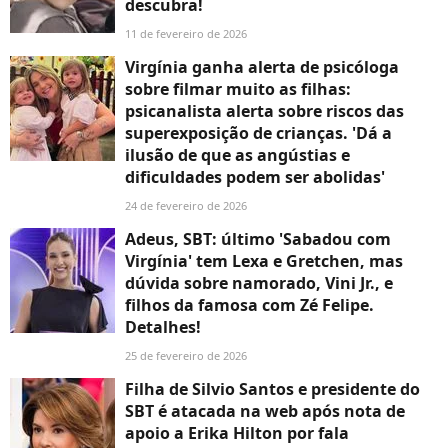
descubra!
11 de fevereiro de 2026
Virgínia ganha alerta de psicóloga
sobre filmar muito as filhas:
psicanalista alerta sobre riscos das
superexposição de crianças. 'Dá a
ilusão de que as angústias e
dificuldades podem ser abolidas'
24 de fevereiro de 2026
Adeus, SBT: último 'Sabadou com
Virgínia' tem Lexa e Gretchen, mas
dúvida sobre namorado, Vini Jr., e
filhos da famosa com Zé Felipe.
Detalhes!
25 de fevereiro de 2026
Filha de Silvio Santos e presidente do
SBT é atacada na web após nota de
apoio a Erika Hilton por fala