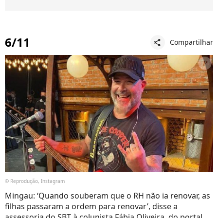
6/11
Compartilhar
share
© Reprodução, Instagram
Mingau: ‘Quando souberam que o RH não ia renovar, as
filhas passaram a ordem para renovar’, disse a
assessoria do SBT à colunista Fábia Oliveira, do portal