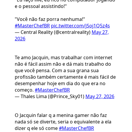
e o pessoal assistindo!"
"Você não faz porra nenhuma!"
#MasterChefBR
pic.twitter.com/jSoj1Q5z4s
— Central Reality (@centralreality)
May 27,
2026
Te amo Jacquin, mas trabalhar com internet
não é fácil assim não e dá mais trabalho do
que você pensa. Com a sua grana sua
profissão também certamente é mais fácil de
desempenhar hoje em dia do que era no
começo.
#MasterChefBR
— Thales Lima (@Prince_Sky01)
May 27, 2026
O Jacquin falar q a menina gamer não faz
nada só se diverte, seria o equivalente a ela
dizer q ele só come
#MasterChefBR