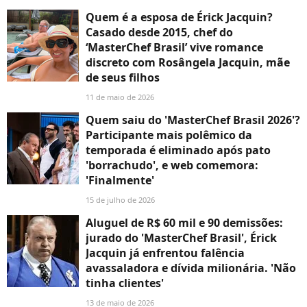
Quem é a esposa de Érick Jacquin?
Casado desde 2015, chef do
‘MasterChef Brasil’ vive romance
discreto com Rosângela Jacquin, mãe
de seus filhos
11 de maio de 2026
Quem saiu do 'MasterChef Brasil 2026'?
Participante mais polêmico da
temporada é eliminado após pato
'borrachudo', e web comemora:
'Finalmente'
15 de julho de 2026
Aluguel de R$ 60 mil e 90 demissões:
jurado do 'MasterChef Brasil', Érick
Jacquin já enfrentou falência
avassaladora e dívida milionária. 'Não
tinha clientes'
13 de maio de 2026