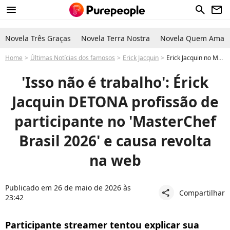
menu
search
newsletter
Novela Três Graças
Novela Terra Nostra
Novela Quem Ama C
Home
Últimas Notícias dos famosos
Erick Jacquin
Erick Jacquin no MasterChef Brasil 2026 band ao vivo assistir detona gamer participante e causa polêmica
'Isso não é trabalho': Érick
Jacquin DETONA profissão de
participante no 'MasterChef
Brasil 2026' e causa revolta
na web
Publicado em 26 de maio de 2026 às
Compartilhar
share
23:42
Participante streamer tentou explicar sua