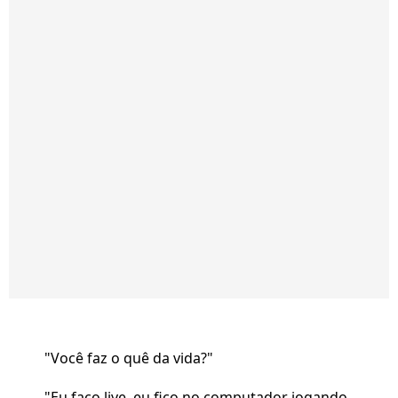
"Você faz o quê da vida?"
"Eu faço live, eu fico no computador jogando