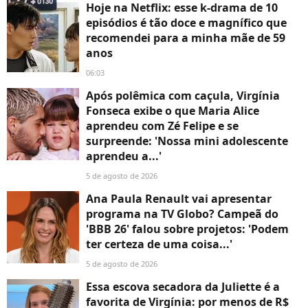
Hoje na Netflix: esse k-drama de 10
episódios é tão doce e magnífico que
recomendei para a minha mãe de 59
anos
06:03
Após polêmica com caçula, Virgínia
Fonseca exibe o que Maria Alice
aprendeu com Zé Felipe e se
surpreende: 'Nossa mini adolescente
aprendeu a...'
5 de agosto de 2026
Ana Paula Renault vai apresentar
programa na TV Globo? Campeã do
'BBB 26' falou sobre projetos: 'Podem
ter certeza de uma coisa...'
5 de agosto de 2026
Essa escova secadora da Juliette é a
favorita de Virgínia: por menos de R$