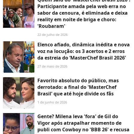
Participante amada pela web erra no
sabor da cenoura, é eliminada e deixa
reality em noite de briga e choro:
'Roubaram'
22 de julho de 2026
Elenco afiado, dinâmica inédita e nova
voz na locução: os 3 acertos e 2 erros
da estreia do ‘MasterChef Brasil 2026’
27 de maio de 2026
Favorito absoluto do público, mas
derrotado: a final do 'MasterChef
Brasil' que até hoje divide os fãs
1 de junho de 2026
Gente? Milena leva 'fora' de Gil do
Vigor após atrapalhar momento de
publi com Cowboy no 'BBB 26' e recusa