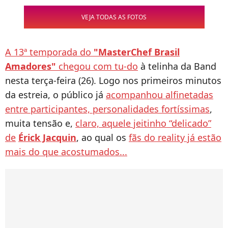
VEJA TODAS AS FOTOS
A 13ª temporada do
"MasterChef Brasil
Amadores"
chegou com tu-do
à telinha da Band
nesta terça-feira (26). Logo nos primeiros minutos
da estreia, o público já
acompanhou alfinetadas
entre participantes, personalidades fortíssimas
,
muita tensão e,
claro, aquele jeitinho “delicado”
de
Érick Jacquin
, ao qual os
fãs do reality já estão
mais do que acostumados...