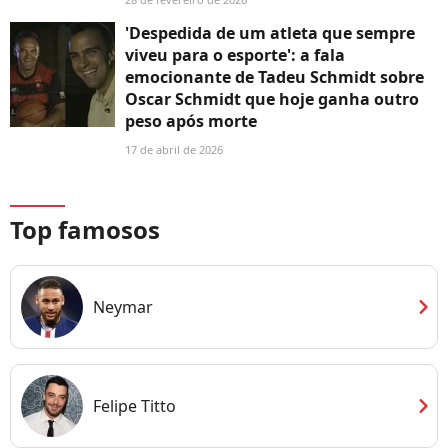
'Despedida de um atleta que sempre
viveu para o esporte': a fala
emocionante de Tadeu Schmidt sobre
Oscar Schmidt que hoje ganha outro
peso após morte
17 de abril de 2026
Top famosos
chevron_right
Neymar
chevron_right
Felipe Titto