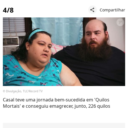
4/8
Compartilhar
share
© Divulgação, TLC/Record TV
Casal teve uma jornada bem-sucedida em 'Quilos
Mortais' e conseguiu emagrecer, junto, 226 quilos