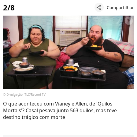
2/8
Compartilhar
share
© Divulgação, TLC/Record TV
O que aconteceu com Vianey e Allen, de 'Quilos
Mortais'? Casal pesava junto 563 quilos, mas teve
destino trágico com morte