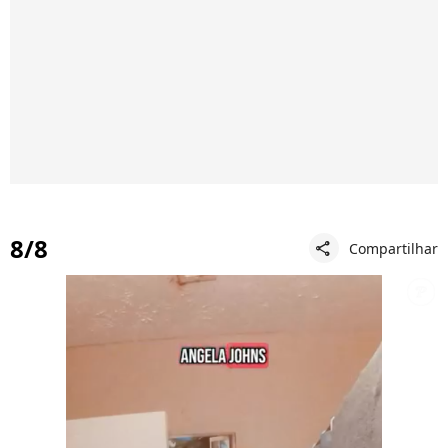
8/8
Compartilhar
share