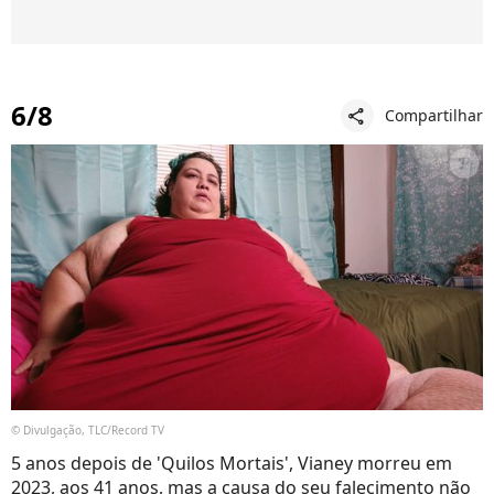
6/8
Compartilhar
share
© Divulgação, TLC/Record TV
5 anos depois de 'Quilos Mortais', Vianey morreu em
2023, aos 41 anos, mas a causa do seu falecimento não