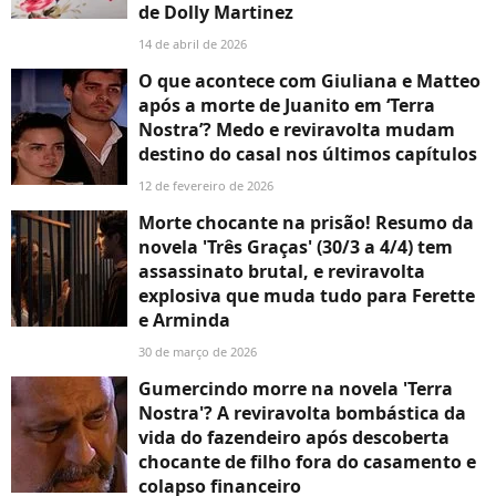
de Dolly Martinez
14 de abril de 2026
O que acontece com Giuliana e Matteo
após a morte de Juanito em ‘Terra
Nostra’? Medo e reviravolta mudam
destino do casal nos últimos capítulos
12 de fevereiro de 2026
Morte chocante na prisão! Resumo da
novela 'Três Graças' (30/3 a 4/4) tem
assassinato brutal, e reviravolta
explosiva que muda tudo para Ferette
e Arminda
30 de março de 2026
Gumercindo morre na novela 'Terra
Nostra'? A reviravolta bombástica da
vida do fazendeiro após descoberta
chocante de filho fora do casamento e
colapso financeiro