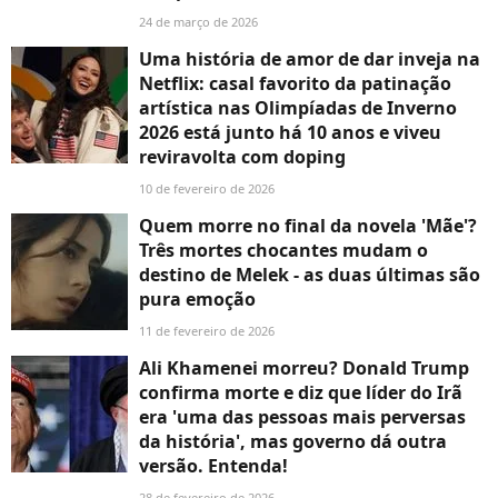
24 de março de 2026
Uma história de amor de dar inveja na
Netflix: casal favorito da patinação
artística nas Olimpíadas de Inverno
2026 está junto há 10 anos e viveu
reviravolta com doping
10 de fevereiro de 2026
Quem morre no final da novela 'Mãe'?
Três mortes chocantes mudam o
destino de Melek - as duas últimas são
pura emoção
11 de fevereiro de 2026
Ali Khamenei morreu? Donald Trump
confirma morte e diz que líder do Irã
era 'uma das pessoas mais perversas
da história', mas governo dá outra
versão. Entenda!
28 de fevereiro de 2026