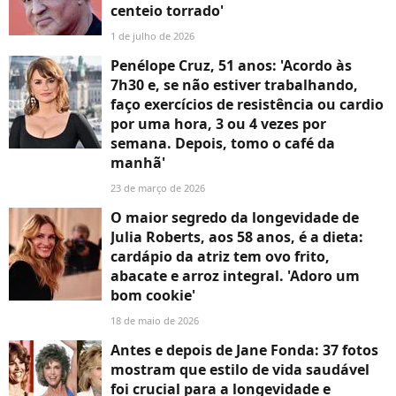
centeio torrado'
1 de julho de 2026
Penélope Cruz, 51 anos: 'Acordo às
7h30 e, se não estiver trabalhando,
faço exercícios de resistência ou cardio
por uma hora, 3 ou 4 vezes por
semana. Depois, tomo o café da
manhã'
23 de março de 2026
O maior segredo da longevidade de
Julia Roberts, aos 58 anos, é a dieta:
cardápio da atriz tem ovo frito,
abacate e arroz integral. 'Adoro um
bom cookie'
18 de maio de 2026
Antes e depois de Jane Fonda: 37 fotos
mostram que estilo de vida saudável
foi crucial para a longevidade e