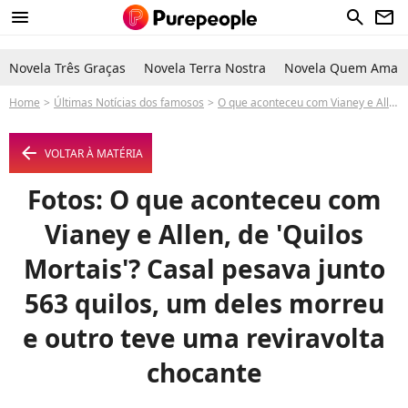
menu
search
newsletter
Novela Três Graças
Novela Terra Nostra
Novela Quem Ama C
Home
Últimas Notícias dos famosos
O que aconteceu com Vianey e Allen, de 'Quilos Mortais'? Casal pesava junto 563 quilos, um deles morreu e outro teve uma reviravolta chocante
arrow_left
VOLTAR À MATÉRIA
Fotos: O que aconteceu com
Vianey e Allen, de 'Quilos
Mortais'? Casal pesava junto
563 quilos, um deles morreu
e outro teve uma reviravolta
chocante