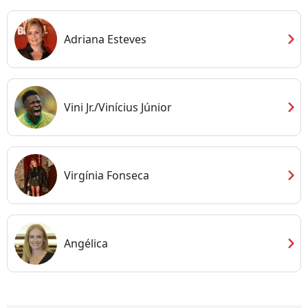
chevron_right
Adriana Esteves
chevron_right
Vini Jr./Vinícius Júnior
chevron_right
Virgínia Fonseca
chevron_right
Angélica