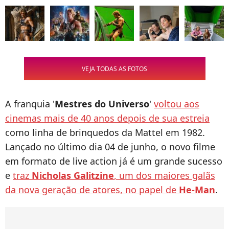
VEJA TODAS AS FOTOS
A franquia '
Mestres do Universo
'
voltou aos
cinemas mais de 40 anos depois de sua estreia
como linha de brinquedos da Mattel em 1982.
Lançado no último dia 04 de junho, o novo filme
em formato de live action já é um grande sucesso
e
traz
Nicholas Galitzine
, um dos maiores galãs
da nova geração de atores, no papel de
He-Man
.