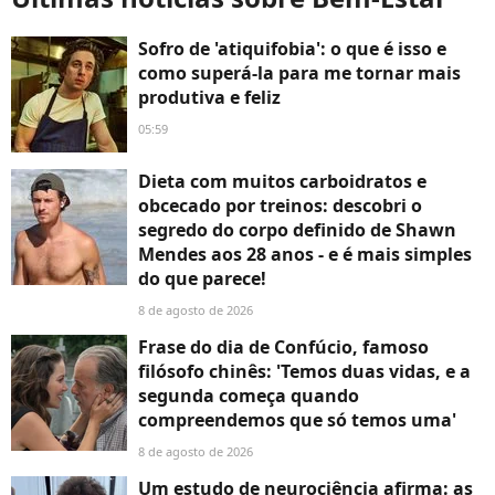
Sofro de 'atiquifobia': o que é isso e
como superá-la para me tornar mais
produtiva e feliz
05:59
Dieta com muitos carboidratos e
obcecado por treinos: descobri o
segredo do corpo definido de Shawn
Mendes aos 28 anos - e é mais simples
do que parece!
8 de agosto de 2026
Frase do dia de Confúcio, famoso
filósofo chinês: 'Temos duas vidas, e a
segunda começa quando
compreendemos que só temos uma'
8 de agosto de 2026
Um estudo de neurociência afirma: as