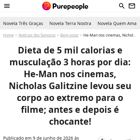
menu
search
newsletter
Novela Três Graças
Novela Terra Nostra
Novela Quem Ama C
Home
Notícias dos famosos
Bem-estar
He-Man nos cinemas, Nicholas Galitzine seguiu dieta de 5 mil calorias e fez musculação 3 horas por dia para o filme; antes e depois é chocante!
Dieta de 5 mil calorias e
musculação 3 horas por dia:
He-Man nos cinemas,
Nicholas Galitzine levou seu
corpo ao extremo para o
filme; antes e depois é
chocante!
Publicado em 9 de junho de 2026 às