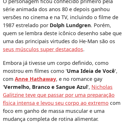
O personagem ficou conhecido primeiro pela
série animada dos anos 80 e depois ganhou
versões no cinema e na TV, incluindo o filme de
1987 estrelado por
Dolph Lundgren
. Porém,
quem se lembra deste icônico desenho sabe que
uma das principais virtudes do He-Man são os
seus músculos super destacados
.
Embora já tivesse um corpo definido, como
mostrou em filmes como '
Uma Ideia de Você
',
com
Anne Hathaway
, e no romance gay
'
Vermelho, Branco e Sangue Azul
',
Nicholas
Galitzine teve que passar por uma preparação
física intensa e levou seu corpo ao extremo
com
foco em ganho de massa muscular e uma
mudança completa de rotina alimentar.