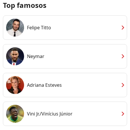
Top famosos
chevron_right
Felipe Titto
chevron_right
Neymar
chevron_right
Adriana Esteves
chevron_right
Vini Jr./Vinícius Júnior