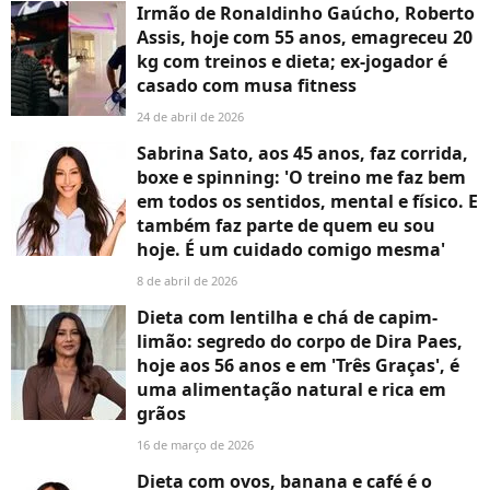
Irmão de Ronaldinho Gaúcho, Roberto
Assis, hoje com 55 anos, emagreceu 20
kg com treinos e dieta; ex-jogador é
casado com musa fitness
24 de abril de 2026
Sabrina Sato, aos 45 anos, faz corrida,
boxe e spinning: 'O treino me faz bem
em todos os sentidos, mental e físico. E
também faz parte de quem eu sou
hoje. É um cuidado comigo mesma'
8 de abril de 2026
Dieta com lentilha e chá de capim-
limão: segredo do corpo de Dira Paes,
hoje aos 56 anos e em 'Três Graças', é
uma alimentação natural e rica em
grãos
16 de março de 2026
Dieta com ovos, banana e café é o