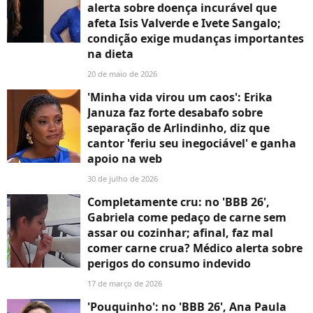
alerta sobre doença incurável que
afeta Isis Valverde e Ivete Sangalo;
condição exige mudanças importantes
na dieta
20 de maio de 2026
'Minha vida virou um caos': Erika
Januza faz forte desabafo sobre
separação de Arlindinho, diz que
cantor 'feriu seu inegociável' e ganha
apoio na web
30 de julho de 2026
Completamente cru: no 'BBB 26',
Gabriela come pedaço de carne sem
assar ou cozinhar; afinal, faz mal
comer carne crua? Médico alerta sobre
perigos do consumo indevido
17 de março de 2026
'Pouquinho': no 'BBB 26', Ana Paula