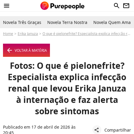
menu
search
newsletter
Novela Três Graças
Novela Terra Nostra
Novela Quem Ama C
Home
Erika Januza
O que é pielonefrite? Especialista explica infecção renal que levou Erika Januza à internação e faz alerta sobre sintomas
arrow_left
VOLTAR À MATÉRIA
Fotos: O que é pielonefrite?
Especialista explica infecção
renal que levou Erika Januza
à internação e faz alerta
sobre sintomas
Publicado em 17 de abril de 2026 às
Compartilhar
share
20:45