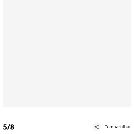
5/8
Compartilhar
share