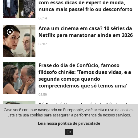
com essas dicas de expert de moda,
nunca mais passei frio ou desconforto
06:14
Ama um cinema em casa? 10 séries da
player2
Netflix para maratonar ainda em 2026
06:07
Frase do dia de Confúcio, famoso
filósofo chinês: 'Temos duas vidas, e a
segunda começa quando
compreendemos que só temos uma'
05:59
Só 6 episódios: esta série britânica de
Caso você continue navegando no Purepeople, você aceita o uso de cookies.
suspense psicológico está bombando
Este site usa cookies para assegurar a performance de nossos serviços.
na Netflix
Leia nossa política de privacidade
7 de agosto de 2026
OK