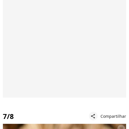
7/8
Compartilhar
share