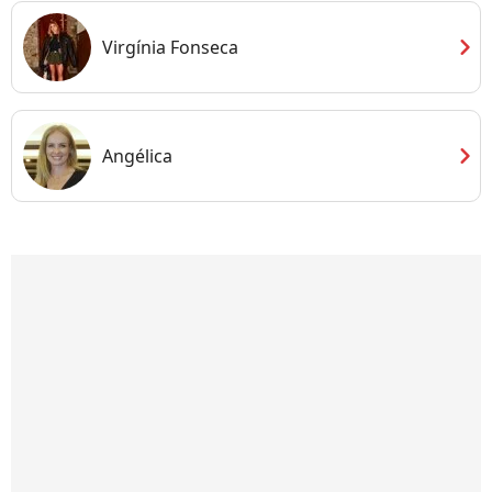
chevron_right
Virgínia Fonseca
chevron_right
Angélica