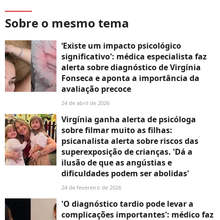
Sobre o mesmo tema
‘Existe um impacto psicológico
significativo': médica especialista faz
alerta sobre diagnóstico de Virgínia
Fonseca e aponta a importância da
avaliação precoce
24 de abril de 2026
Virgínia ganha alerta de psicóloga
sobre filmar muito as filhas:
psicanalista alerta sobre riscos das
superexposição de crianças. 'Dá a
ilusão de que as angústias e
dificuldades podem ser abolidas'
24 de fevereiro de 2026
'O diagnóstico tardio pode levar a
complicações importantes': médico faz