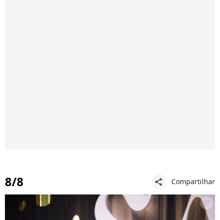
8/8
Compartilhar
share