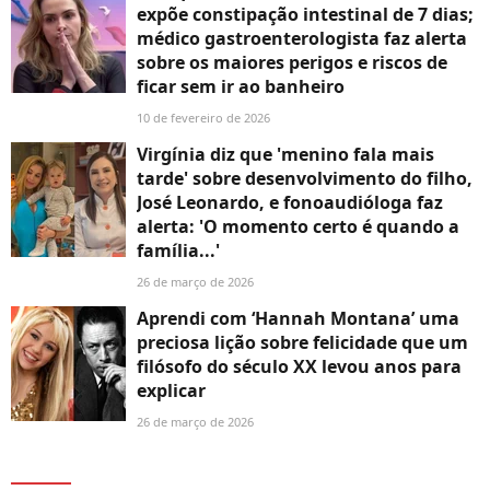
expõe constipação intestinal de 7 dias;
médico gastroenterologista faz alerta
sobre os maiores perigos e riscos de
ficar sem ir ao banheiro
10 de fevereiro de 2026
Virgínia diz que 'menino fala mais
tarde' sobre desenvolvimento do filho,
José Leonardo, e fonoaudióloga faz
alerta: 'O momento certo é quando a
família...'
26 de março de 2026
Aprendi com ‘Hannah Montana’ uma
preciosa lição sobre felicidade que um
filósofo do século XX levou anos para
explicar
26 de março de 2026