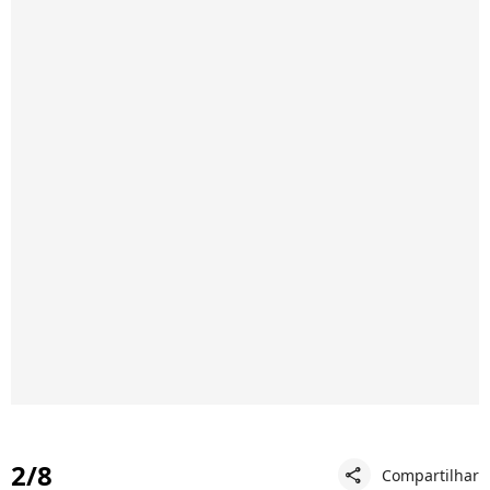
2/8
Compartilhar
share