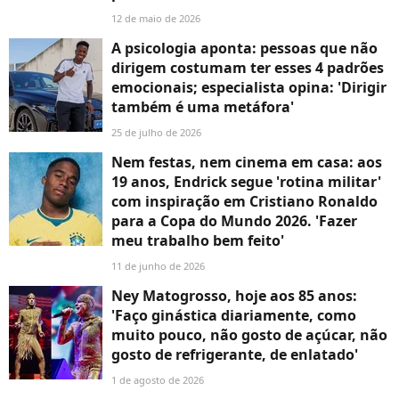
12 de maio de 2026
A psicologia aponta: pessoas que não
dirigem costumam ter esses 4 padrões
emocionais; especialista opina: 'Dirigir
também é uma metáfora'
25 de julho de 2026
Nem festas, nem cinema em casa: aos
19 anos, Endrick segue 'rotina militar'
com inspiração em Cristiano Ronaldo
para a Copa do Mundo 2026. 'Fazer
meu trabalho bem feito'
11 de junho de 2026
Ney Matogrosso, hoje aos 85 anos:
'Faço ginástica diariamente, como
muito pouco, não gosto de açúcar, não
gosto de refrigerante, de enlatado'
1 de agosto de 2026