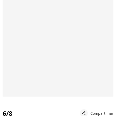
6/8
Compartilhar
share