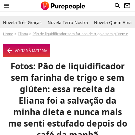
menu
search
newsletter
Novela Três Graças
Novela Terra Nostra
Novela Quem Ama C
Home
Eliana
Pão de liquidificador sem farinha de trigo e sem glúten: essa receita da Eliana foi a salvação da minha dieta e nunca mais me senti estufado depois do café da manhã
arrow_left
VOLTAR À MATÉRIA
Fotos: Pão de liquidificador
sem farinha de trigo e sem
glúten: essa receita da
Eliana foi a salvação da
minha dieta e nunca mais
me senti estufado depois do
café da manhã