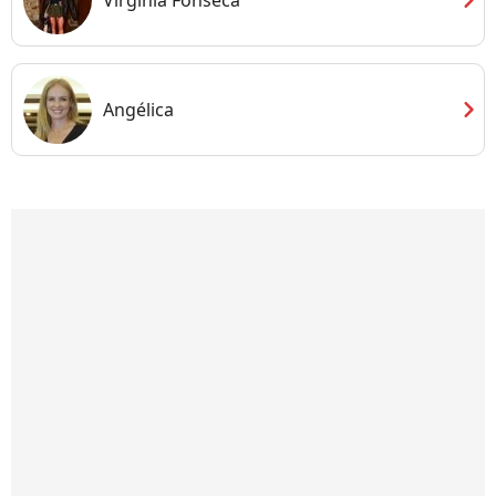
chevron_right
Angélica