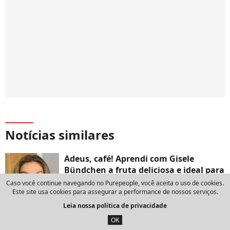
Notícias similares
Adeus, café! Aprendi com Gisele
Bündchen a fruta deliciosa e ideal para
substituir a bebida antes do meu
Caso você continue navegando no Purepeople, você aceita o uso de cookies.
treino e dei um basta na minha
Este site usa cookies para assegurar a performance de nossos serviços.
ansiedade
Leia nossa política de privacidade
21 de março de 2026
OK