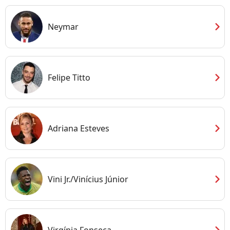
chevron_right
Neymar
chevron_right
Felipe Titto
chevron_right
Adriana Esteves
chevron_right
Vini Jr./Vinícius Júnior
chevron_right
Virgínia Fonseca