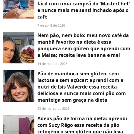
fácil com uma campeã do 'MasterChef'
e nunca mais me senti inchado após o
café
7 de abril de 2026
Nem pão, nem bolo: meu novo café da
manhã favorito na dieta é essa
panqueca sem glúten que aprendi com
a Maisa; receita leva banana e mel
14 de maio de 2026
Pão de mandioca sem glúten, sem
lactose e sem açúcar: aprendi com a
nutri de Isis Valverde essa receita
deliciosa e nunca mais comi pão com
manteiga sem graça na dieta
23 de março de 2026
Adeus pão de forma na dieta: aprendi
com Suzy Rêgo essa receita de pão
cetogênico sem glúten que não leva