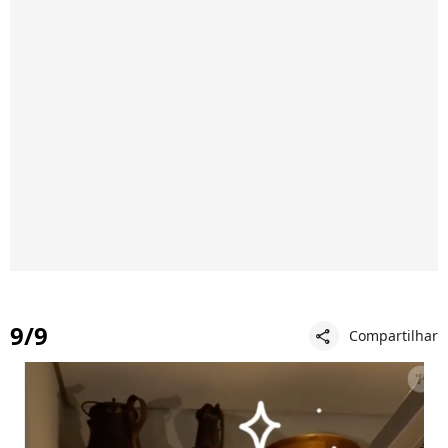
9/9
Compartilhar
share