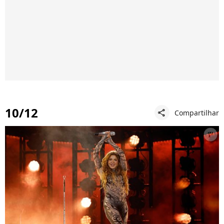
10/12
Compartilhar
share