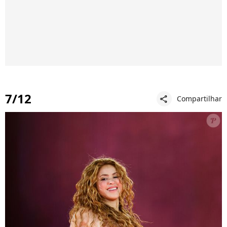
7/12
Compartilhar
share