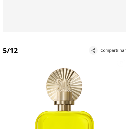
5/12
Compartilhar
share