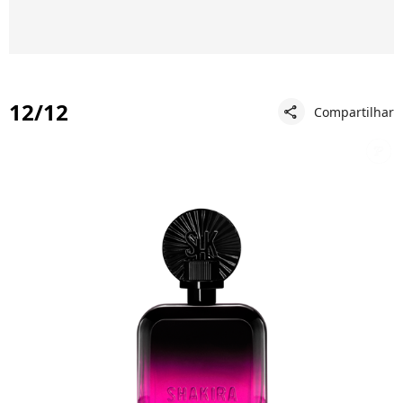
12/12
Compartilhar
share