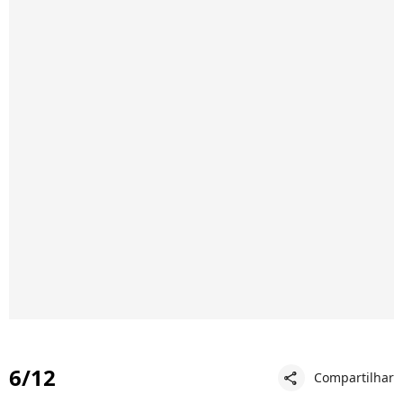
6/12
Compartilhar
share