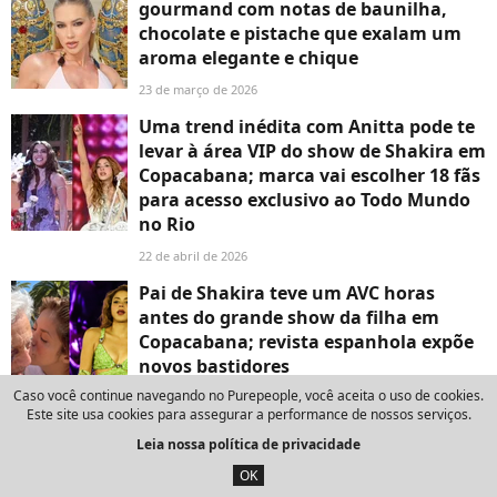
gourmand com notas de baunilha,
chocolate e pistache que exalam um
aroma elegante e chique
23 de março de 2026
Uma trend inédita com Anitta pode te
levar à área VIP do show de Shakira em
Copacabana; marca vai escolher 18 fãs
para acesso exclusivo ao Todo Mundo
no Rio
22 de abril de 2026
Pai de Shakira teve um AVC horas
antes do grande show da filha em
Copacabana; revista espanhola expõe
novos bastidores
Caso você continue navegando no Purepeople, você aceita o uso de cookies.
4 de maio de 2026
Este site usa cookies para assegurar a performance de nossos serviços.
Leia nossa política de privacidade
OK
Top famosos