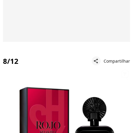
8/12
Compartilhar
share