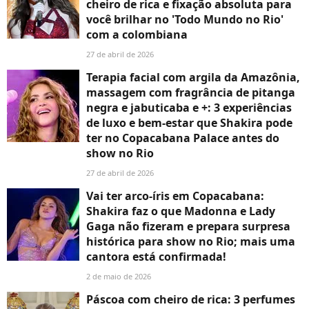
cheiro de rica e fixação absoluta para
você brilhar no 'Todo Mundo no Rio'
com a colombiana
27 de abril de 2026
Terapia facial com argila da Amazônia,
massagem com fragrância de pitanga
negra e jabuticaba e +: 3 experiências
de luxo e bem-estar que Shakira pode
ter no Copacabana Palace antes do
show no Rio
27 de abril de 2026
Vai ter arco-íris em Copacabana:
Shakira faz o que Madonna e Lady
Gaga não fizeram e prepara surpresa
histórica para show no Rio; mais uma
cantora está confirmada!
2 de maio de 2026
Páscoa com cheiro de rica: 3 perfumes