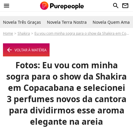
menu
search
newsletter
Novela Três Graças
Novela Terra Nostra
Novela Quem Ama C
Home
Shakira
Eu vou com minha sogra para o show da Shakira em Copacabana e selecionei 3 perfumes novos da cantora para dividirmos esse aroma elegante na areia
arrow_left
VOLTAR À MATÉRIA
Fotos: Eu vou com minha
sogra para o show da Shakira
em Copacabana e selecionei
3 perfumes novos da cantora
para dividirmos esse aroma
elegante na areia