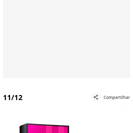
11/12
Compartilhar
share