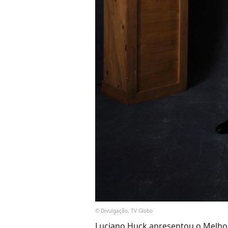
© Divulgação, TV Globo
Luciano Huck apresentou o Melhor