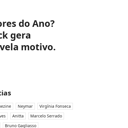
ores do Ano?
ck gera
vela motivo.
ias
ezine
Neymar
Virgínia Fonseca
ves
Anitta
Marcelo Serrado
Bruno Gagliasso