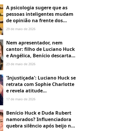
A psicologia sugere que as
pessoas inteligentes mudam
de opinião na frente dos
outros, e isso não ocorre
29 de maio de 2026
porque não queiram estar
certas, mas porque não
Nem apresentador, nem
precisam de validação
cantor: filho de Luciano Huck
externa
e Angélica, Benício descarta
seguir carreira dos pais e
23 de maio de 2026
revela qual faculdade vai
cursar
'Injustiçada': Luciano Huck se
retrata com Sophie Charlotte
e revela atitude
surpreendente da atriz, que
17 de maio de 2026
ficou fora do 'Melhores do
Ano'
Benício Huck e Duda Rubert
namorados? Influenciadora
quebra silêncio após beijo no