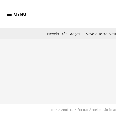
menu
MENU
Novela Três Graças
Novela Terra Nos
Home
Angélica
Por que Angélica não foi a