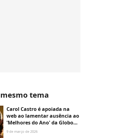
o mesmo tema
Carol Castro é apoiada na
web ao lamentar ausência ao
'Melhores do Ano' da Globo
por 'Garota do Momento':
9 de março de 2026
'Não dá para levar a sério'