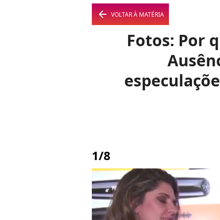
arrow_left
VOLTAR À MATÉRIA
Fotos: Por 
Ausênc
especulaçõe
1/8