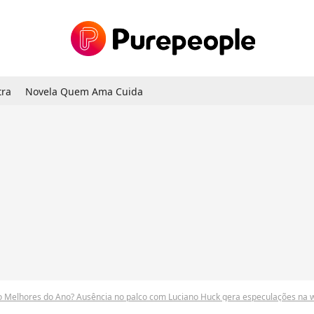
tra
Novela Quem Ama Cuida
o Melhores do Ano? Ausência no palco com Luciano Huck gera especulações na web 