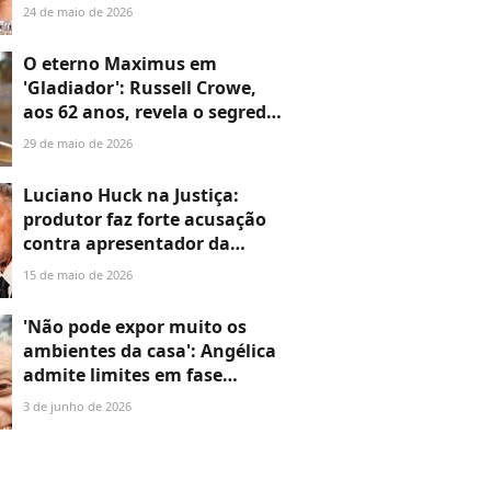
filho de Luciano Huck e
24 de maio de 2026
Angélica: 'Ele é meu...'
O eterno Maximus em
'Gladiador': Russell Crowe,
aos 62 anos, revela o segredo
para perder 25 quilos em um
29 de maio de 2026
ano. 'Agora tento não beber
por beber, não tomar um
Luciano Huck na Justiça:
drinque só por tomar'
produtor faz forte acusação
contra apresentador da
Globo; Dudu Camargo
15 de maio de 2026
defende marido de Angélica e
também acaba processado
'Não pode expor muito os
ambientes da casa': Angélica
admite limites em fase
'influencer' do marido,
3 de junho de 2026
Luciano Huck, e explica apoio
à Virgínia; entenda