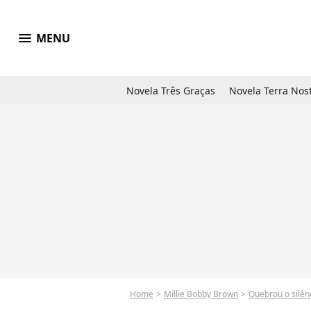
menu
MENU
Novela Três Graças
Novela Terra Nos
Home
Millie Bobby Brown
Quebrou o silên