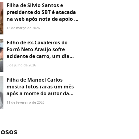
as filhas
Filha de Silvio Santos e
presidente do SBT é atacada
na web após nota de apoio a
Erika Hilton por fala
13 de março de 2026
transfóbica de Ratinho:
'Honre a memória do seu pai'
Filho de ex-Cavaleiros do
Forró Neto Araújo sofre
acidente de carro, um dia
após morte do pai e na
3 de julho de 2026
estrada para o velório; saiba
estado de saúde
Filha de Manoel Carlos
mostra fotos raras um mês
após a morte do autor da
Globo e revela estado de
11 de fevereiro de 2026
saúde da mãe, viúva após 47
anos juntos: 'Muitos
imaginavam que ela iria
desmoronar'
mosos