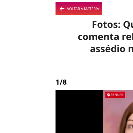
arrow_left
VOLTAR À MATÉRIA
Fotos: Q
comenta re
assédio m
1/8