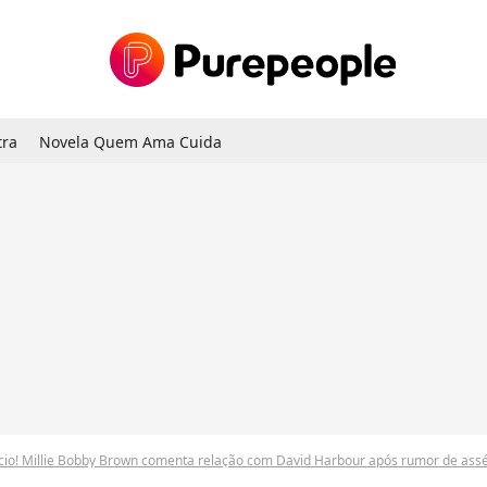
tra
Novela Quem Ama Cuida
cio! Millie Bobby Brown comenta relação com David Harbour após rumor de assédio