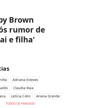
bby Brown
ós rumor de
i e filha'
ias
nitta
Adriana Esteves
naldo
Claudia Raia
seca
Letícia Colin
Ariana Grande
TODOS OS FAMOSOS