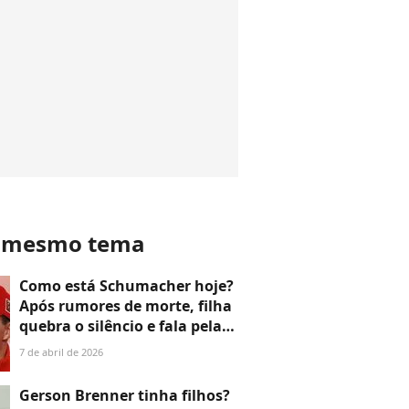
o mesmo tema
Como está Schumacher hoje?
Após rumores de morte, filha
quebra o silêncio e fala pela
1ª vez sobre acidente do pai:
7 de abril de 2026
'Precisava fazer alguma coisa'
Gerson Brenner tinha filhos?