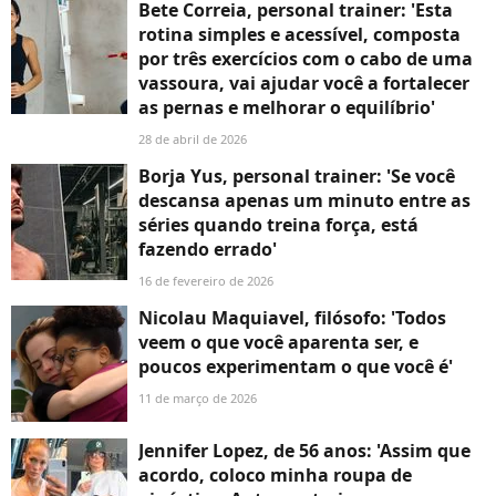
Bete Correia, personal trainer: 'Esta
rotina simples e acessível, composta
por três exercícios com o cabo de uma
vassoura, vai ajudar você a fortalecer
as pernas e melhorar o equilíbrio'
28 de abril de 2026
Borja Yus, personal trainer: 'Se você
descansa apenas um minuto entre as
séries quando treina força, está
fazendo errado'
16 de fevereiro de 2026
Nicolau Maquiavel, filósofo: 'Todos
veem o que você aparenta ser, e
poucos experimentam o que você é'
11 de março de 2026
Jennifer Lopez, de 56 anos: 'Assim que
acordo, coloco minha roupa de