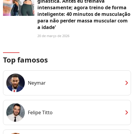
ginástica. Antes eu treinava
intensamente; agora treino de forma
inteligente: 40 minutos de musculação
para não perder massa muscular com
a idade'
20 de março de 2026
Top famosos
chevron_right
Neymar
chevron_right
Felipe Titto