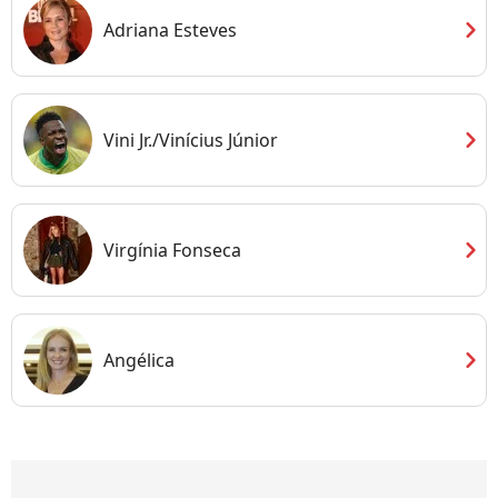
chevron_right
Adriana Esteves
chevron_right
Vini Jr./Vinícius Júnior
chevron_right
Virgínia Fonseca
chevron_right
Angélica