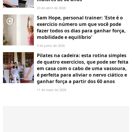
23 de abril de 2026
Sam Hope, personal trainer: 'Este é o
player2
exercício número um que você pode
fazer todos os dias para ganhar força,
mobilidade e equilíbrio'
3 de julho de 2026
Pilates na cadeira: esta rotina simples
de quatro exercícios, que pode ser feita
em casa com o cabo de uma vassoura,
é perfeita para aliviar o nervo ciático e
ganhar força a partir dos 60 anos
11 de maio de 2026