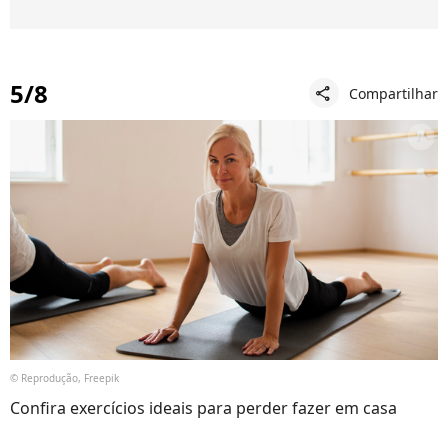
5/8
Compartilhar
share
© Reprodução, Freepik
Confira exercícios ideais para perder fazer em casa