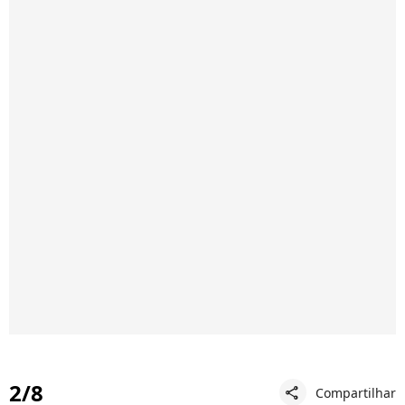
2/8
Compartilhar
share