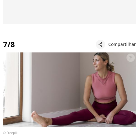
7/8
Compartilhar
share
© Freepik