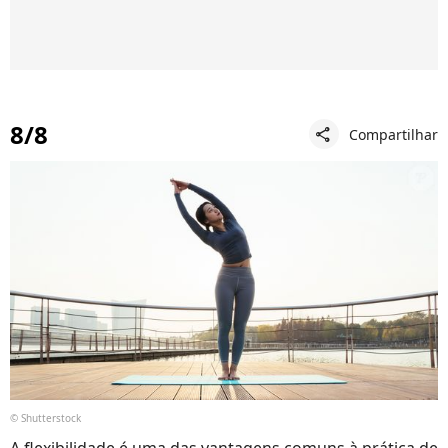
8/8
Compartilhar
share
© Shutterstock