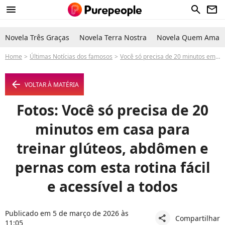
menu
search
newsletter
Novela Três Graças
Novela Terra Nostra
Novela Quem Ama C
Home
Últimas Notícias dos famosos
Você só precisa de 20 minutos em casa para treinar glúteos, abdômen e pernas com esta rotina fácil e acessível a todos
arrow_left
VOLTAR À MATÉRIA
Fotos: Você só precisa de 20
minutos em casa para
treinar glúteos, abdômen e
pernas com esta rotina fácil
e acessível a todos
Publicado em 5 de março de 2026 às
Compartilhar
share
11:05