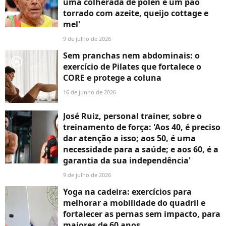
uma colherada de pólen e um pão
torrado com azeite, queijo cottage e
mel'
9 de julho de 2026
Sem pranchas nem abdominais: o
player2
exercício de Pilates que fortalece o
CORE e protege a coluna
16 de junho de 2026
José Ruiz, personal trainer, sobre o
treinamento de força: 'Aos 40, é preciso
dar atenção a isso; aos 50, é uma
necessidade para a saúde; e aos 60, é a
garantia da sua independência'
9 de julho de 2026
Yoga na cadeira: exercícios para
melhorar a mobilidade do quadril e
fortalecer as pernas sem impacto, para
maiores de 60 anos