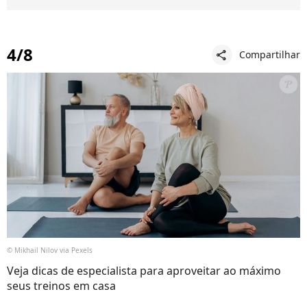
4/8
Compartilhar
share
© Mikhail Nilov via Pexels
Veja dicas de especialista para aproveitar ao máximo
seus treinos em casa