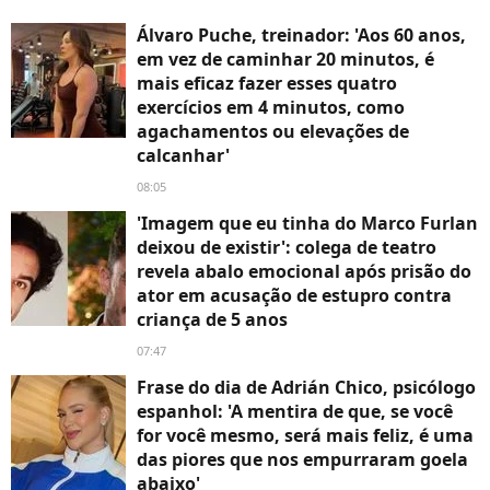
Álvaro Puche, treinador: 'Aos 60 anos,
em vez de caminhar 20 minutos, é
mais eficaz fazer esses quatro
exercícios em 4 minutos, como
agachamentos ou elevações de
calcanhar'
08:05
'Imagem que eu tinha do Marco Furlan
deixou de existir': colega de teatro
revela abalo emocional após prisão do
ator em acusação de estupro contra
criança de 5 anos
07:47
Frase do dia de Adrián Chico, psicólogo
espanhol: 'A mentira de que, se você
for você mesmo, será mais feliz, é uma
das piores que nos empurraram goela
abaixo'