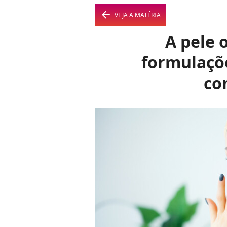
arrow_left
VEJA A MATÉRIA
A pele 
formulaçõ
co