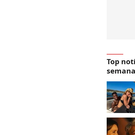
Top not
seman