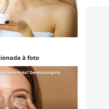
cionada à foto
sa é permitido? Dermatologista