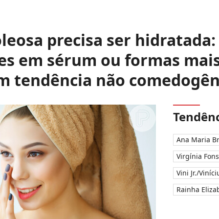
oleosa precisa ser hidratada:
es em sérum ou formas mais
m tendência não comedogên
Tendênc
Ana Maria B
Virgínia Fon
Vini Jr./Viníc
Rainha Elizab