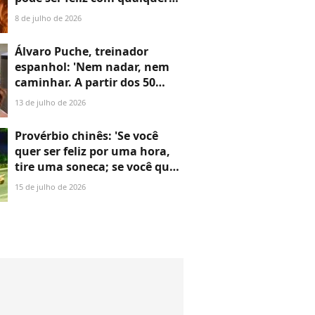
mulher, desde que não a ame'
8 de julho de 2026
Álvaro Puche, treinador
espanhol: 'Nem nadar, nem
caminhar. A partir dos 50
anos, é absolutamente
13 de julho de 2026
necessário fazer musculação'
Provérbio chinês: 'Se você
quer ser feliz por uma hora,
tire uma soneca; se você quer
ser feliz para o resto da vida,
15 de julho de 2026
ajude alguém'