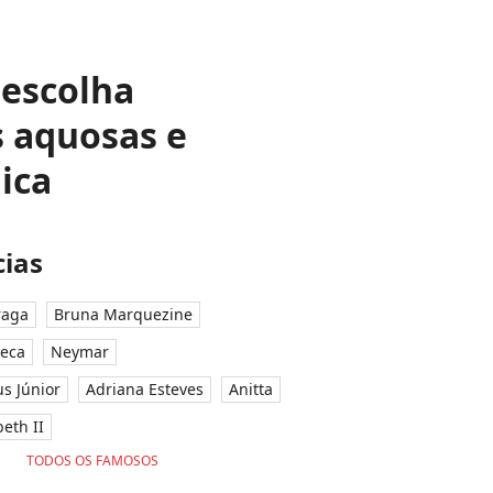
 escolha
 aquosas e
ica
ias
raga
Bruna Marquezine
seca
Neymar
ius Júnior
Adriana Esteves
Anitta
eth II
TODOS OS FAMOSOS