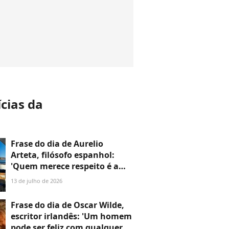
ícias da
a
Frase do dia de Aurelio
Arteta, filósofo espanhol:
'Quem merece respeito é a
pessoa, e com muita
13 de julho de 2026
frequência apesar de suas
opiniões'
Frase do dia de Oscar Wilde,
escritor irlandês: 'Um homem
pode ser feliz com qualquer