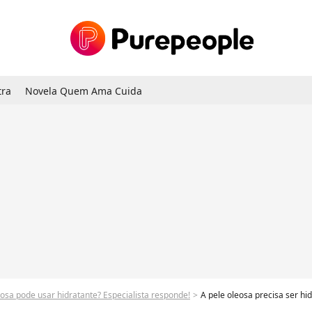
tra
Novela Quem Ama Cuida
sa pode usar hidratante? Especialista responde!
A pele oleosa precisa ser hidratada: escolha form