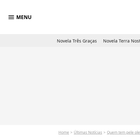
menu
MENU
Novela Três Graças
Novela Terra Nos
Home
Últimas Notícias
Quem tem pele oleo