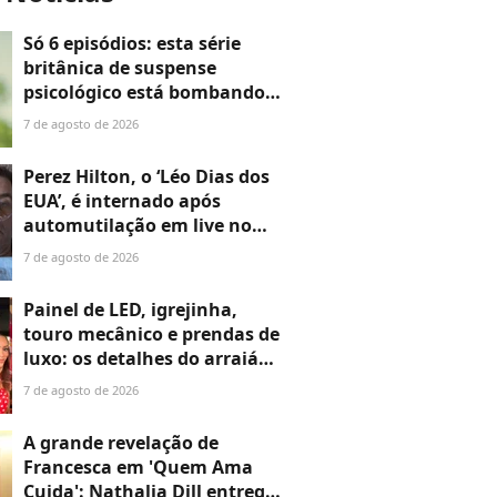
Só 6 episódios: esta série
britânica de suspense
psicológico está bombando
na Netflix
7 de agosto de 2026
Perez Hilton, o ‘Léo Dias dos
EUA’, é internado após
automutilação em live no
TikTok; blogueiro que fez
7 de agosto de 2026
fama expondo Hollywood vive
grave crise aos 48 anos
Painel de LED, igrejinha,
touro mecânico e prendas de
luxo: os detalhes do arraiá
fora de época de Neymar e
7 de agosto de 2026
Bruna Biancardi montado em
apenas 48 horas
A grande revelação de
Francesca em 'Quem Ama
Cuida': Nathalia Dill entrega