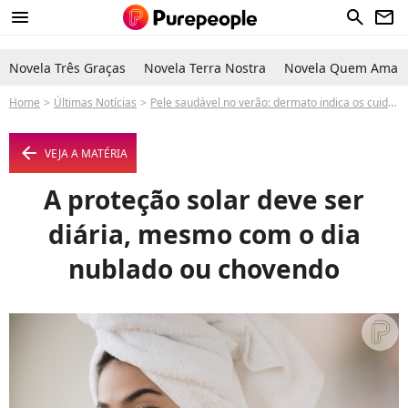
menu
search
newsletter
Novela Três Graças
Novela Terra Nostra
Novela Quem Ama C
Home
Últimas Notícias
Pele saudável no verão: dermato indica os cuidados na temporada
arrow_left
VEJA A MATÉRIA
A proteção solar deve ser
diária, mesmo com o dia
nublado ou chovendo