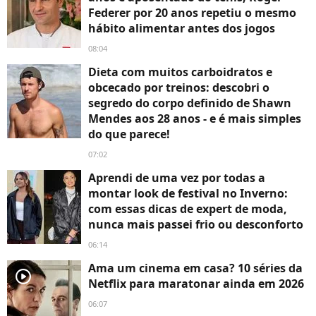
Federer por 20 anos repetiu o mesmo
hábito alimentar antes dos jogos
08:04
Dieta com muitos carboidratos e
obcecado por treinos: descobri o
segredo do corpo definido de Shawn
Mendes aos 28 anos - e é mais simples
do que parece!
07:02
Aprendi de uma vez por todas a
montar look de festival no Inverno:
com essas dicas de expert de moda,
nunca mais passei frio ou desconforto
06:14
Ama um cinema em casa? 10 séries da
player2
Netflix para maratonar ainda em 2026
06:07