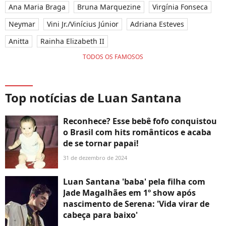
Ana Maria Braga
Bruna Marquezine
Virgínia Fonseca
Neymar
Vini Jr./Vinícius Júnior
Adriana Esteves
Anitta
Rainha Elizabeth II
TODOS OS FAMOSOS
Top notícias de Luan Santana
Reconhece? Esse bebê fofo conquistou
o Brasil com hits românticos e acaba
de se tornar papai!
31 de dezembro de 2024
Luan Santana 'baba' pela filha com
Jade Magalhães em 1º show após
nascimento de Serena: 'Vida virar de
cabeça para baixo'