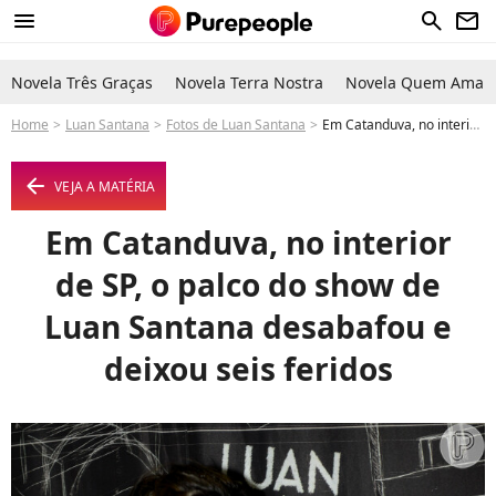
menu
search
newsletter
Novela Três Graças
Novela Terra Nostra
Novela Quem Ama C
Home
Luan Santana
Fotos de Luan Santana
Em Catanduva, no interior de SP, o palco do show de Luan Santana desabafou e deixou seis feridos - Foto
arrow_left
VEJA A MATÉRIA
Em Catanduva, no interior
de SP, o palco do show de
Luan Santana desabafou e
deixou seis feridos