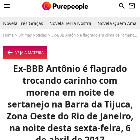
menu
search
newsletter
Novela Três Graças
Novela Terra Nostra
Novela Quem Ama C
Home
Últimas Notícias
Ex-BBB Antônio é flagrado em clima de romance com jovem em noite de sertanejo
arrow_left
VEJA A MATÉRIA
Ex-BBB Antônio é flagrado
trocando carinho com
morena em noite de
sertanejo na Barra da Tijuca,
Zona Oeste do Rio de Janeiro,
na noite desta sexta-feira, 6
de abril de 2017