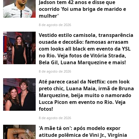
Jadson tem 42 anos e disse que
ocorrido 'foi uma briga de marido e
mulher'
8 de agosto de 2026
Vestido estilo camisola, transparência
ousada e decotão: famosas arrasam
com looks all black em evento da YSL
no Rio. Veja fotos de Vitória Strada,
Bela Gil, Luana Marquezine e mais!
8 de agosto de 2026
Até parece casal da Netflix: com look
preto chic, Luana Maia, irmã de Bruna
Marquezine, beija muito o namorado
Lucca Picon em evento no Rio. Veja
fotos!
8 de agosto de 2026
'A mãe tá on': após modelo expor
atitude polêmica de Vini Jr., Virgínia