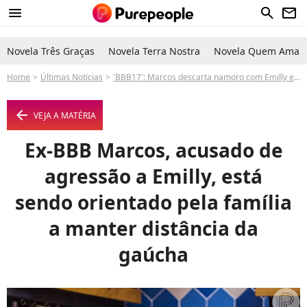
menu
search
newsletter
Novela Três Graças
Novela Terra Nostra
Novela Quem Ama C
Home
Últimas Notícias
'BBB17': Marcos descarta namoro com Emilly e é orientado a ficar longe da gêmea
arrow_left
VEJA A MATÉRIA
Ex-BBB Marcos, acusado de
agressão a Emilly, está
sendo orientado pela família
a manter distância da
gaúcha