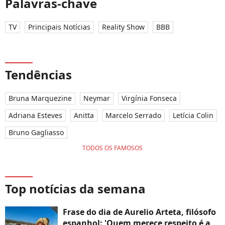
Palavras-chave
TV
Principais Notícias
Reality Show
BBB
Tendências
Bruna Marquezine
Neymar
Virgínia Fonseca
Adriana Esteves
Anitta
Marcelo Serrado
Letícia Colin
Bruno Gagliasso
TODOS OS FAMOSOS
Top notícias da semana
Frase do dia de Aurelio Arteta, filósofo
espanhol: 'Quem merece respeito é a