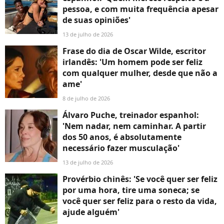
pessoa, e com muita frequência apesar
de suas opiniões'
13 de julho de 2026
Frase do dia de Oscar Wilde, escritor
irlandês: 'Um homem pode ser feliz
com qualquer mulher, desde que não a
ame'
8 de julho de 2026
Álvaro Puche, treinador espanhol:
'Nem nadar, nem caminhar. A partir
dos 50 anos, é absolutamente
necessário fazer musculação'
13 de julho de 2026
Provérbio chinês: 'Se você quer ser feliz
por uma hora, tire uma soneca; se
você quer ser feliz para o resto da vida,
ajude alguém'