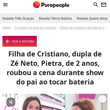
menu
search
newsletter
Novela Três Graças
Novela Terra Nostra
Novela Quem Ama C
Home
Cristiano (Zé Neto & Cristiano)
Vídeos de Cristiano (Zé Neto & Cristiano)
arrow_left
VEJA A MATÉRIA
Filha de Cristiano, dupla de
Zé Neto, Pietra, de 2 anos,
roubou a cena durante show
do pai ao tocar bateria