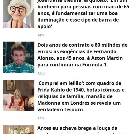
José María Medina, arquiteto: 'Em um
banheiro para pessoas com mais de 65
anos, é fundamental ter uma boa
iluminação e esse tipo de barra de
apoio'
14:03
Dois anos de contrato e 80 milhões de
euros: as exigências de Fernando
Alonso, aos 45 anos, à Aston Martin
para continuar na Fórmula 1
13:50
'Comprei em leilão': com quadro de
Frida Kahlo de 1940, botas icônicas e
relíquias de família, mansão de
Madonna em Londres se revela um
verdadeiro tesouro
13:08
Antes eu achava brega a louça da