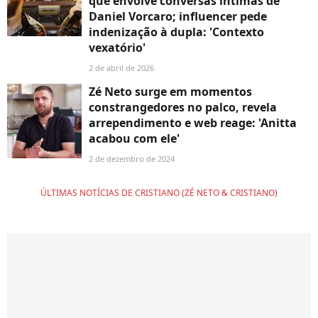
que envolve conversas íntimas de
Daniel Vorcaro; influencer pede
indenização à dupla: 'Contexto
vexatório'
2 de abril de 2026
Zé Neto surge em momentos
constrangedores no palco, revela
arrependimento e web reage: 'Anitta
acabou com ele'
2 de dezembro de 2024
ÚLTIMAS NOTÍCIAS DE CRISTIANO (ZÉ NETO & CRISTIANO)