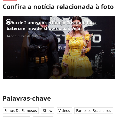
Confira a notícia relacionada à foto
player2
Filha de 2 anos do sertanejo Cristiano toca
bateria e 'invade' show do pai. Veja
14 de outubro de 2019
Palavras-chave
Filhos De Famosos
Show
Vídeos
Famosos Brasileiros