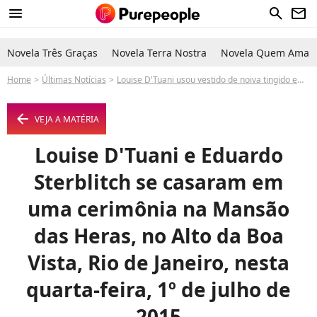
menu
search
newsletter
Novela Três Graças
Novela Terra Nostra
Novela Quem Ama C
Home
Últimas Notícias
Louise D'Tuani usou vestido de noiva tingido em chá e com mais de 5 mil cristais
arrow_left
VEJA A MATÉRIA
Louise D'Tuani e Eduardo
Sterblitch se casaram em
uma cerimônia na Mansão
das Heras, no Alto da Boa
Vista, Rio de Janeiro, nesta
quarta-feira, 1º de julho de
2015