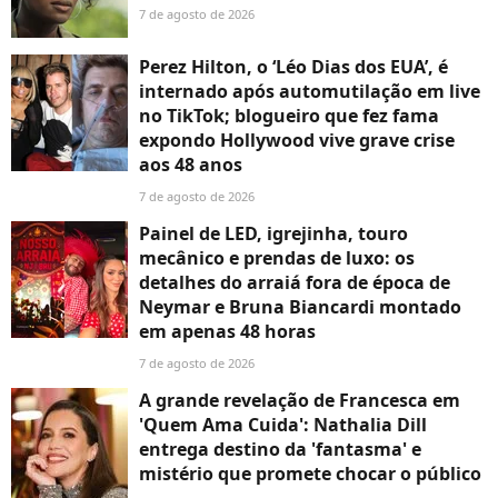
7 de agosto de 2026
Perez Hilton, o ‘Léo Dias dos EUA’, é
internado após automutilação em live
no TikTok; blogueiro que fez fama
expondo Hollywood vive grave crise
aos 48 anos
7 de agosto de 2026
Painel de LED, igrejinha, touro
mecânico e prendas de luxo: os
detalhes do arraiá fora de época de
Neymar e Bruna Biancardi montado
em apenas 48 horas
7 de agosto de 2026
A grande revelação de Francesca em
'Quem Ama Cuida': Nathalia Dill
entrega destino da 'fantasma' e
mistério que promete chocar o público