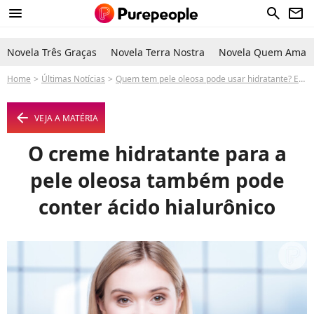
menu
search
newsletter
Novela Três Graças
Novela Terra Nostra
Novela Quem Ama C
Home
Últimas Notícias
Quem tem pele oleosa pode usar hidratante? Especialista responde!
arrow_left
VEJA A MATÉRIA
O creme hidratante para a
pele oleosa também pode
conter ácido hialurônico