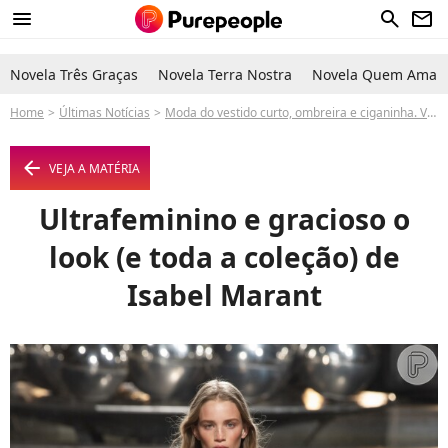
menu
search
newsletter
Novela Três Graças
Novela Terra Nostra
Novela Quem Ama C
Home
Últimas Notícias
Moda do vestido curto, ombreira e ciganinha. Veja como usar
arrow_left
VEJA A MATÉRIA
Ultrafeminino e gracioso o
look (e toda a coleção) de
Isabel Marant