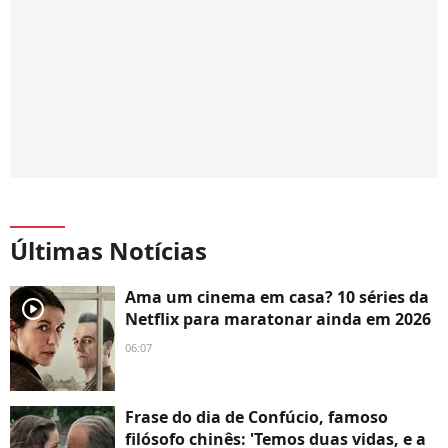
Últimas Notícias
Ama um cinema em casa? 10 séries da
player2
Netflix para maratonar ainda em 2026
06:07
Frase do dia de Confúcio, famoso
filósofo chinês: 'Temos duas vidas, e a