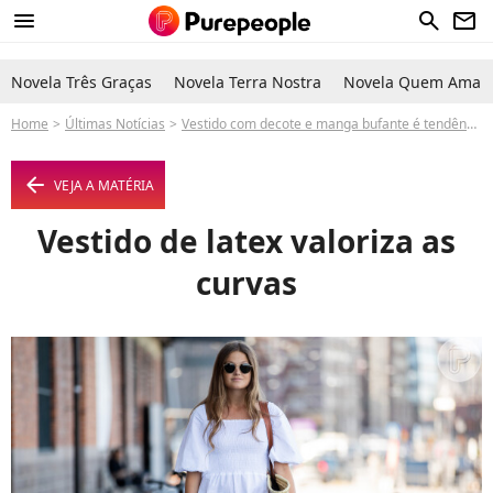
menu
search
newsletter
Novela Três Graças
Novela Terra Nostra
Novela Quem Ama C
Home
Últimas Notícias
Vestido com decote e manga bufante é tendência! Dicas para usar
arrow_left
VEJA A MATÉRIA
Vestido de latex valoriza as
curvas