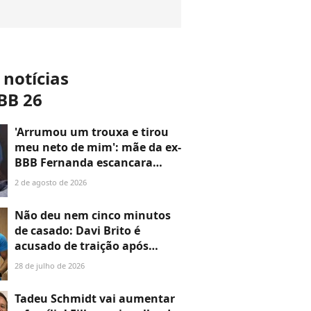
 notícias
BB 26
'Arrumou um trouxa e tirou
meu neto de mim': mãe da ex-
BBB Fernanda escancara
rompimento com a filha após
2 de agosto de 2026
medida protetiva
Não deu nem cinco minutos
de casado: Davi Brito é
acusado de traição após
anunciar casamento com
28 de julho de 2026
Emilly Araújo e web ironiza:
'Mais rápido que xerox'
Tadeu Schmidt vai aumentar