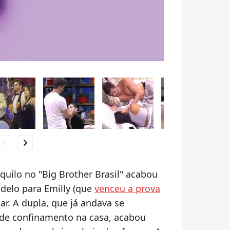
hevron_left
chevron_right
quilo no "Big Brother Brasil" acabou
elo para Emilly (que
venceu a prova
mar. A dupla, que já andava se
 de confinamento na casa, acabou