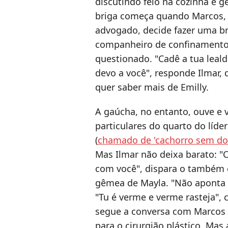
discutindo feio na cozinha e 
briga começa quando Marcos, 
advogado, decide fazer uma b
companheiro de confinamento.
questionado. "Cadê a tua leal
devo a você", responde Ilmar, 
quer saber mais de Emilly.
A gaúcha, no entanto, ouve e 
particulares do quarto do líde
(
chamado de 'cachorro sem don
Mas Ilmar não deixa barato: "
com você", dispara o também 
gêmea de Mayla. "Não aponta 
"Tu é verme e verme rasteja",
segue a conversa com Marcos e
para o cirurgião plástico. Mas