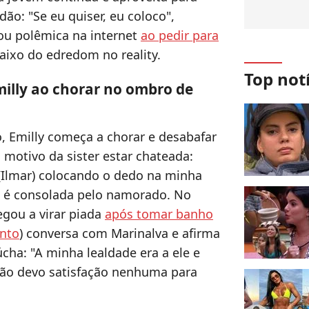
ão: "Se eu quiser, eu coloco",
ou polêmica na internet
ao pedir para
ixo do edredom no reality.
Top not
milly ao chorar no ombro de
 Emilly começa a chorar e desabafar
motivo da sister estar chateada:
(Ilmar) colocando o dedo na minha
ue é consolada pelo namorado. No
hegou a virar piada
após tomar banho
ento
) conversa com Marinalva e afirma
cha: "A minha lealdade era a ele e
 não devo satisfação nenhuma para