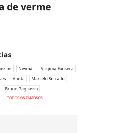
da de verme
'
ias
ezine
Neymar
Virgínia Fonseca
ves
Anitta
Marcelo Serrado
Bruno Gagliasso
TODOS OS FAMOSOS