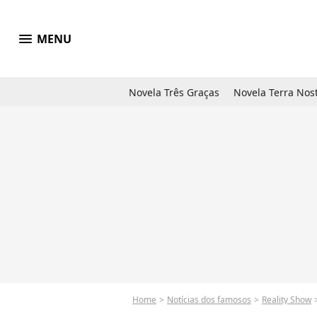
menu
MENU
Novela Três Graças
Novela Terra Nos
Home
Notícias dos famosos
Reality Show