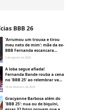
ícias BBB 26
'Arrumou um trouxa e tirou
meu neto de mim': mãe da ex-
BBB Fernanda escancara
rompimento com a filha após
2 de agosto de 2026
medida protetiva
A loba segue afiada!
Fernanda Bande rouba a cena
no 'BBB 25' ao relembrar vaso
entupido por Alane no 'BBB
18 de fevereiro de 2025
24', e web aclama: 'Coloquem
ela de volta'
Gracyanne Barbosa além do
'BBB 25': nua ou de biquíni,
essas 32 fotos provam que a