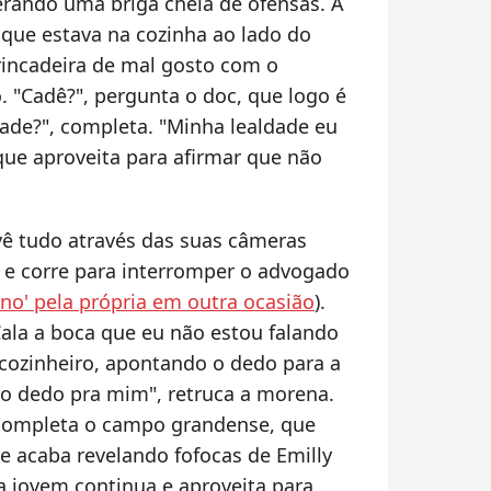
gerando uma briga cheia de ofensas. A
que estava na cozinha ao lado do
rincadeira de mal gosto com o
 "Cadê?", pergunta o doc, que logo é
dade?", completa. "Minha lealdade eu
que aproveita para afirmar que não
vê tudo através das suas câmeras
r e corre para interromper o advogado
o' pela própria em outra ocasião
).
Cala a boca que eu não estou falando
cozinheiro, apontando o dedo para a
o dedo pra mim", retruca a morena.
 completa o campo grandense, que
 acaba revelando fofocas de Emilly
 a jovem continua e aproveita para