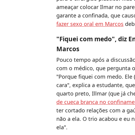
ameaçar colocar Ilmar no pared
garante a confinada, que caus
fazer sexo oral em Marcos
deba
"Fiquei com medo", diz E
Marcos
Pouco tempo após a discussão,
com o médico, que pergunta o 
"Porque fiquei com medo. Ele 
cara", explica a estudante, q
quarto preto, Illmar (que já c
de cueca branca no confinam
ter cortado relações com a gaú
não a ela. O trio acabou e eu
ela".