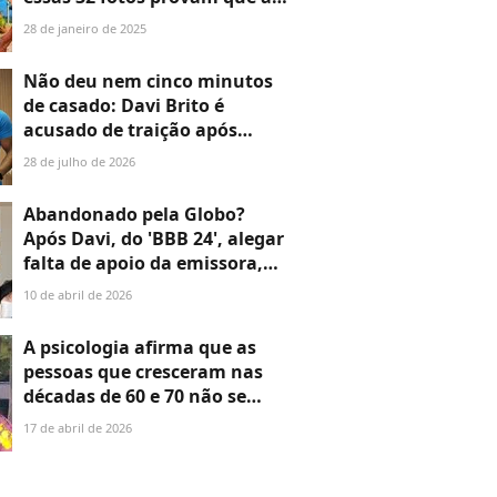
musa não tem medo de
28 de janeiro de 2025
valorizar corpo, apesar de
críticas
Não deu nem cinco minutos
de casado: Davi Brito é
acusado de traição após
anunciar casamento com
28 de julho de 2026
Emilly Araújo e web ironiza:
'Mais rápido que xerox'
Abandonado pela Globo?
Após Davi, do 'BBB 24', alegar
falta de apoio da emissora,
Bia Reis e Fernanda Bande
10 de abril de 2026
rebatem o ex-brother: 'A
vitrine é a mesma para todos'
A psicologia afirma que as
pessoas que cresceram nas
décadas de 60 e 70 não se
tornaram duras de propósito,
17 de abril de 2026
mas foram criadas em um
ambiente onde não lhes foi
proporcionada gentileza