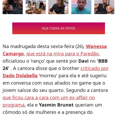
VEJA TODAS AS FOTOS
Na madrugada desta sexta-feira (26),
Wanessa
Camargo
,
que está na mira para o Paredão
,
oficializou o 'ranço' que sente por
Davi
no
'BBB
24'
. A cantora disse que o brother
criticado por
Dado Dolabella
'morreu' para ela e até sugeriu
em conversa com seus aliados no game que o
jovem saísse do seu quarto. Segundo a cantora
que ficou cara a cara com um ex-affair no
programa
, ela e
Yasmin Brunet
queriam um
cômodo só de mulheres e a presença do