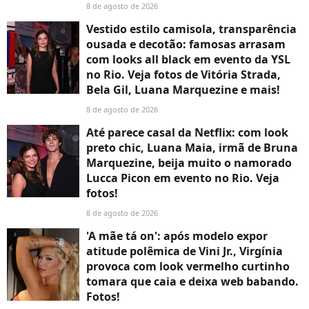
8 de agosto de 2026
Vestido estilo camisola, transparência
ousada e decotão: famosas arrasam
com looks all black em evento da YSL
no Rio. Veja fotos de Vitória Strada,
Bela Gil, Luana Marquezine e mais!
8 de agosto de 2026
Até parece casal da Netflix: com look
preto chic, Luana Maia, irmã de Bruna
Marquezine, beija muito o namorado
Lucca Picon em evento no Rio. Veja
fotos!
8 de agosto de 2026
'A mãe tá on': após modelo expor
atitude polêmica de Vini Jr., Virgínia
provoca com look vermelho curtinho
tomara que caia e deixa web babando.
Fotos!