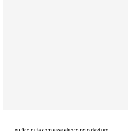
eu fico puta com esse elenco pq o davi um