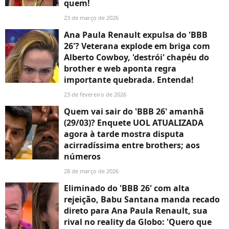
quem!
23 de março de 2026
Ana Paula Renault expulsa do 'BBB
26'? Veterana explode em briga com
Alberto Cowboy, 'destrói' chapéu do
brother e web aponta regra
importante quebrada. Entenda!
23 de fevereiro de 2026
Quem vai sair do 'BBB 26' amanhã
(29/03)? Enquete UOL ATUALIZADA
agora à tarde mostra disputa
acirradíssima entre brothers; aos
números
28 de março de 2026
Eliminado do 'BBB 26' com alta
rejeição, Babu Santana manda recado
direto para Ana Paula Renault, sua
rival no reality da Globo: 'Quero que