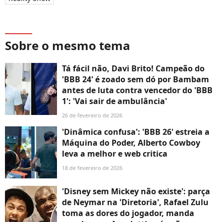
Sobre o mesmo tema
Tá fácil não, Davi Brito! Campeão do
'BBB 24' é zoado sem dó por Bambam
antes de luta contra vencedor do 'BBB
1': 'Vai sair de ambulância'
26 de fevereiro de 2026
'Dinâmica confusa': 'BBB 26' estreia a
Máquina do Poder, Alberto Cowboy
leva a melhor e web critica
18 de fevereiro de 2026
'Disney sem Mickey não existe': parça
de Neymar na 'Diretoria', Rafael Zulu
toma as dores do jogador, manda