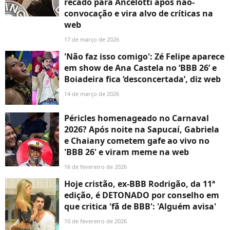
recado para Ancelotti após não-
convocação e vira alvo de críticas na
web
17 de março de 2026
'Não faz isso comigo': Zé Felipe aparece
em show de Ana Castela no ‘BBB 26’ e
Boiadeira fica ‘desconcertada’, diz web
14 de março de 2026
Péricles homenageado no Carnaval
2026? Após noite na Sapucaí, Gabriela
e Chaiany cometem gafe ao vivo no
'BBB 26' e viram meme na web
16 de fevereiro de 2026
Hoje cristão, ex-BBB Rodrigão, da 11ª
edição, é DETONADO por conselho em
que critica 'fã de BBB': 'Alguém avisa'
10 de fevereiro de 2026