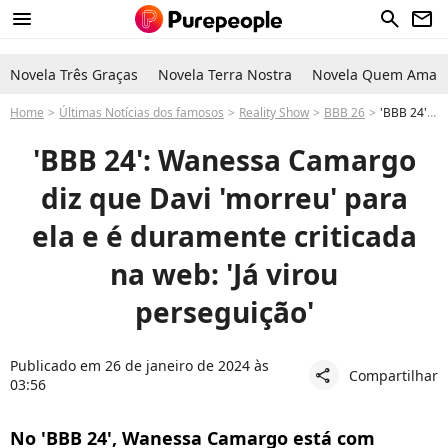
menu
search
newsletter
Novela Três Graças
Novela Terra Nostra
Novela Quem Ama C
Home
Últimas Notícias dos famosos
Reality Show
BBB 26
'BBB 24': Wanessa Camargo X Davi: Cantora diz que motorista morreu para ela e sofre críticas da web
'BBB 24': Wanessa Camargo
diz que Davi 'morreu' para
ela e é duramente criticada
na web: 'Já virou
perseguição'
Publicado em 26 de janeiro de 2024 às
Compartilhar
share
03:56
No 'BBB 24', Wanessa Camargo está com