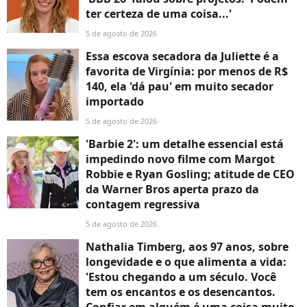
ter certeza de uma coisa...'
5 de agosto de 2026
Essa escova secadora da Juliette é a
favorita de Virgínia: por menos de R$
140, ela 'dá pau' em muito secador
importado
5 de agosto de 2026
'Barbie 2': um detalhe essencial está
impedindo novo filme com Margot
Robbie e Ryan Gosling; atitude de CEO
da Warner Bros aperta prazo da
contagem regressiva
5 de agosto de 2026
Nathalia Timberg, aos 97 anos, sobre
longevidade e o que alimenta a vida:
'Estou chegando a um século. Você
tem os encantos e os desencantos.