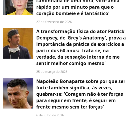
caminhada de uma hora, você anda
rápido por um minuto para que o
coração bombeie e é fantástico'
27 de fevereiro de 2026
A transformação física do ator Patrick
Dempsey, de 'Grey’s Anatomy', prova a
importância da prática de exercícios a
partir dos 60 anos: 'Trata-se, na
verdade, da sensação interna de me
sentir melhor comigo mesmo'
25 de março de 2026
Napoleão Bonaparte sobre por que ser
forte também significa, às vezes,
quebrar-se: 'Coragem não é ter forças
para seguir em frente, é seguir em
frente mesmo sem ter forças'
6 de julho de 2026