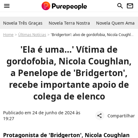
menu
search
newsletter
Novela Três Graças
Novela Terra Nostra
Novela Quem Ama C
Home
Últimas Notícias
'Bridgerton': alvo de gordofobia, Nicola Coughlan recebe importante declaração de colega de elenco: 'Ela é uma...'
'Ela é uma...' Vítima de
gordofobia, Nicola Coughlan,
a Penelope de 'Bridgerton',
recebe importante apoio de
colega de elenco
Publicado em 24 de junho de 2024 às
Compartilhar
share
19:27
Protagonista de 'Bridgerton', Nicola Coughlan