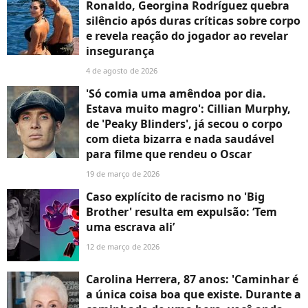
Ronaldo, Georgina Rodríguez quebra
silêncio após duras críticas sobre corpo
e revela reação do jogador ao revelar
insegurança
4 de agosto de 2026
'Só comia uma amêndoa por dia.
Estava muito magro': Cillian Murphy,
de 'Peaky Blinders', já secou o corpo
com dieta bizarra e nada saudável
para filme que rendeu o Oscar
19 de março de 2026
Caso explícito de racismo no 'Big
Brother' resulta em expulsão: ‘Tem
uma escrava ali’
12 de março de 2026
Carolina Herrera, 87 anos: 'Caminhar é
a única coisa boa que existe. Durante a