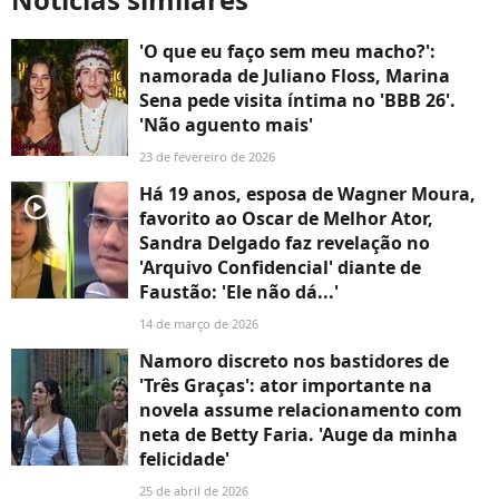
'O que eu faço sem meu macho?':
namorada de Juliano Floss, Marina
Sena pede visita íntima no 'BBB 26'.
'Não aguento mais'
23 de fevereiro de 2026
Há 19 anos, esposa de Wagner Moura,
player2
favorito ao Oscar de Melhor Ator,
Sandra Delgado faz revelação no
'Arquivo Confidencial' diante de
Faustão: 'Ele não dá...'
14 de março de 2026
Namoro discreto nos bastidores de
'Três Graças': ator importante na
novela assume relacionamento com
neta de Betty Faria. 'Auge da minha
felicidade'
25 de abril de 2026