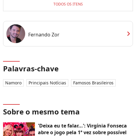
TODOS OS ITENS
chevron_right
Fernando Zor
Palavras-chave
Namoro
Principais Notícias
Famosos Brasileiros
Sobre o mesmo tema
'Deixa eu te falar...': Virgínia Fonseca
abre o jogo pela 1ª vez sobre possível