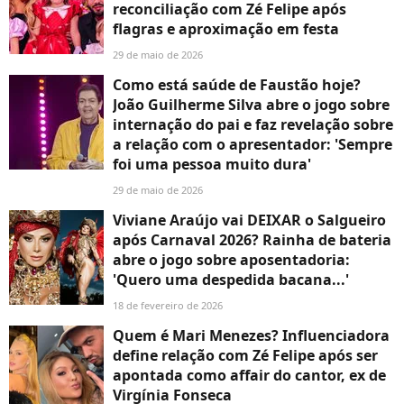
reconciliação com Zé Felipe após
flagras e aproximação em festa
29 de maio de 2026
Como está saúde de Faustão hoje?
João Guilherme Silva abre o jogo sobre
internação do pai e faz revelação sobre
a relação com o apresentador: 'Sempre
foi uma pessoa muito dura'
29 de maio de 2026
Viviane Araújo vai DEIXAR o Salgueiro
após Carnaval 2026? Rainha de bateria
abre o jogo sobre aposentadoria:
'Quero uma despedida bacana...'
18 de fevereiro de 2026
Quem é Mari Menezes? Influenciadora
define relação com Zé Felipe após ser
apontada como affair do cantor, ex de
Virgínia Fonseca