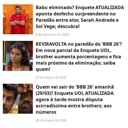
Babu eliminado? Enquete ATUALIZADA
aponta desfecho surpreendente no
Paredão entre ator, Sarah Andrade e
Sol Vega; descubra!
9 de fevereiro de 2026
REVIRAVOLTA no paredão do 'BBB 26'?
Em nova parcial da Enquete UOL,
brother aumenta porcentagens e fica
mais próximo da eliminação; saiba
quem!
23 de março de 2026
Quem vai sair do 'BBB 26' amanhã
(29/03)? Enquete UOL ATUALIZADA
agora à tarde mostra disputa
acirradíssima entre brothers; aos
números
28 de março de 2026