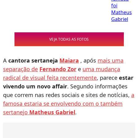
VEJA TODAS AS FOTOS
A
cantora sertaneja
Maiara
, após
mais uma
separação de
Fernando Zor
e
uma mudança
radical de visual feita recentemente
, parece
estar
vivendo um novo affair
. Segundo informações
que correm nas redes sociais e sites de notícias,
a
famosa estaria se envolvendo com o também
sertanejo
Matheus Gabriel
.