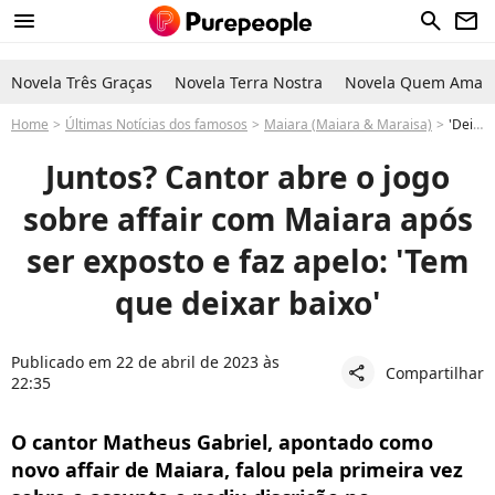
menu
search
newsletter
Novela Três Graças
Novela Terra Nostra
Novela Quem Ama C
Home
Últimas Notícias dos famosos
Maiara (Maiara & Maraisa)
'Deixar baixo': cantor abre o jogo sobre affair com Maiara e surpreende fãs
Juntos? Cantor abre o jogo
sobre affair com Maiara após
ser exposto e faz apelo: 'Tem
que deixar baixo'
Publicado em 22 de abril de 2023 às
Compartilhar
share
22:35
O cantor Matheus Gabriel, apontado como
novo affair de Maiara, falou pela primeira vez