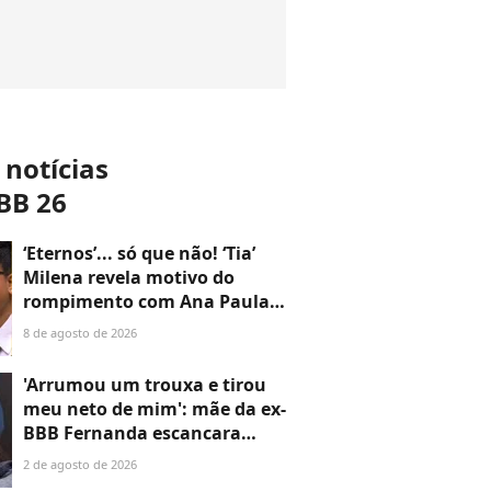
 notícias
BB 26
‘Eternos’... só que não! ‘Tia’
Milena revela motivo do
rompimento com Ana Paula
Renault e choca ao reatar
8 de agosto de 2026
amizade com Samira: ‘Abismo
que não é fácil de reverter'
'Arrumou um trouxa e tirou
meu neto de mim': mãe da ex-
BBB Fernanda escancara
rompimento com a filha após
2 de agosto de 2026
medida protetiva