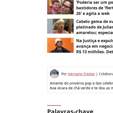
‘Poderia ser um p
bastidores de 'fle
26' e agita a web
Cabelo gema de ov
platinado de Julia
amarelou; especia
Na Justiça e expul
avança em negocia
R$ 13 milhões. De
Por
Hernane Freitas
|
Colabor
Amante do universo pop e das celeb
boa xícara de chá verde e te dou a
Palavras-chave