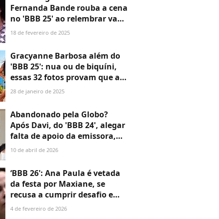
Fernanda Bande rouba a cena
no 'BBB 25' ao relembrar vaso
entupido por Alane no 'BBB
18 de fevereiro de 2025
24', e web aclama: 'Coloquem
ela de volta'
Gracyanne Barbosa além do
'BBB 25': nua ou de biquíni,
essas 32 fotos provam que a
musa não tem medo de
28 de janeiro de 2025
valorizar corpo, apesar de
críticas
Abandonado pela Globo?
Após Davi, do 'BBB 24', alegar
falta de apoio da emissora,
Bia Reis e Fernanda Bande
10 de abril de 2026
rebatem o ex-brother: 'A
vitrine é a mesma para todos'
‘BBB 26': Ana Paula é vetada
da festa por Maxiane, se
recusa a cumprir desafio e
diverte a web. ‘Tá melhor do
4 de fevereiro de 2026
que ver a festa’