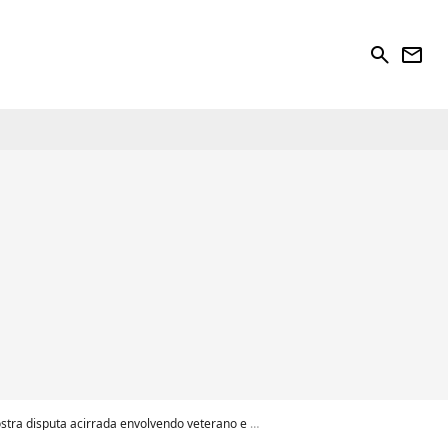
search
newsletter
rrada envolvendo veterano e porcentagens surpreendem