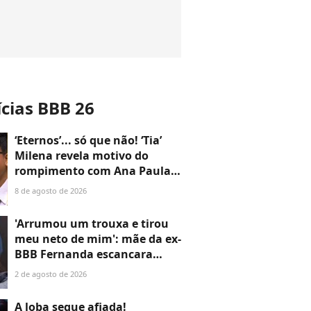
ícias BBB 26
‘Eternos’... só que não! ‘Tia’
Milena revela motivo do
rompimento com Ana Paula
Renault e choca ao reatar
8 de agosto de 2026
amizade com Samira: ‘Abismo
que não é fácil de reverter'
'Arrumou um trouxa e tirou
meu neto de mim': mãe da ex-
BBB Fernanda escancara
rompimento com a filha após
2 de agosto de 2026
medida protetiva
A loba segue afiada!