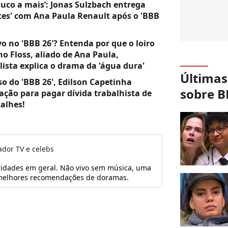
ouco a mais’: Jonas Sulzbach entrega
rtes' com Ana Paula Renault após o 'BBB
o no 'BBB 26'? Entenda por que o loiro
no Floss, aliado de Ana Paula,
lista explica o drama da 'água dura'
Últimas
so do 'BBB 26', Edilson Capetinha
sobre B
ção para pagar dívida trabalhista de
talhes!
ador TV e celebs
ridades em geral. Não vivo sem música, uma
s melhores recomendações de doramas.