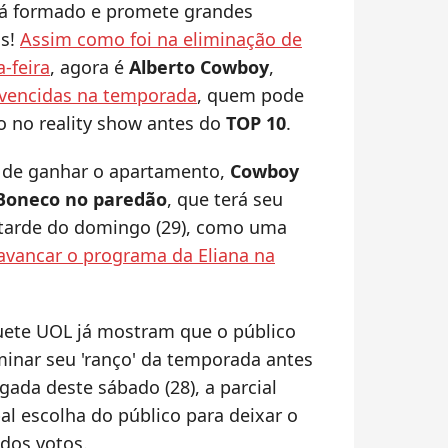
á formado e promete grandes
as!
Assim como foi na eliminação de
-feira
, agora é
Alberto Cowboy
,
 vencidas na temporada
, quem pode
 no reality show antes do
TOP 10
.
 de ganhar o apartamento,
Cowboy
 Boneco no paredão
, que terá seu
 tarde do domingo (29), como uma
lavancar o programa da Eliana na
quete UOL já mostram que o público
minar seu 'ranço' da temporada antes
ada deste sábado (28), a parcial
al escolha do público para deixar o
dos votos.