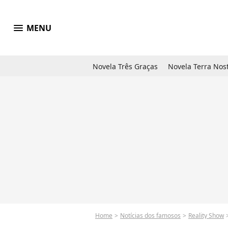
menu
MENU
Novela Três Graças
Novela Terra Nos
Home
Notícias dos famosos
Reality Show