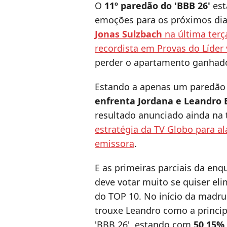
O
11º paredão do 'BBB 26'
est
emoções para os próximos di
Jonas Sulzbach
na última terça
recordista em Provas do Líder
perder o apartamento ganhado
Estando a apenas um paredão
enfrenta Jordana e Leandro
resultado anunciado ainda na
estratégia da TV Globo para a
emissora
.
E as primeiras parciais da en
deve votar muito se quiser eli
do TOP 10. No início da madrug
trouxe Leandro como a princip
'BBB 26', estando com
50,15%