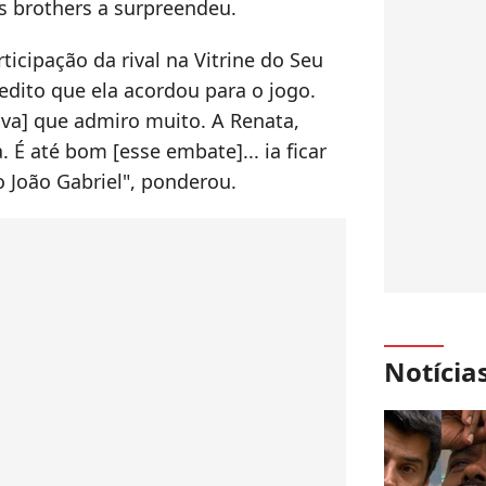
s brothers a surpreendeu.
icipação da rival na Vitrine do Seu
redito que ela acordou para o jogo.
va] que admiro muito. A Renata,
. É até bom [esse embate]... ia ficar
 João Gabriel", ponderou.
Notícia