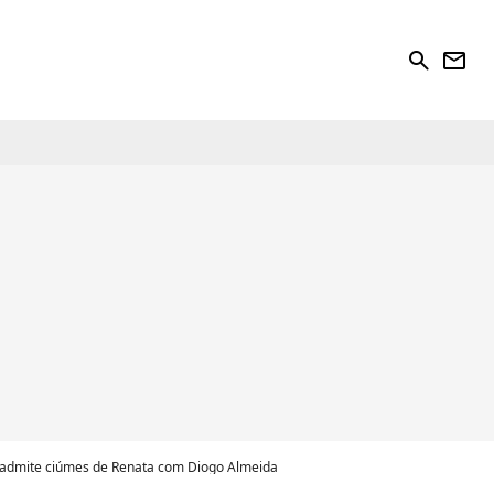
search
newsletter
o admite ciúmes de Renata com Diogo Almeida