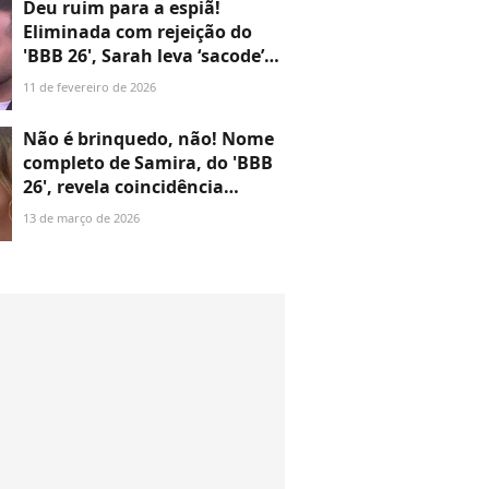
Deu ruim para a espiã!
Eliminada com rejeição do
'BBB 26', Sarah leva ‘sacode’
até do amigo Gil do Vigor:
11 de fevereiro de 2026
'Presa no BBB 21'; assista
Não é brinquedo, não! Nome
completo de Samira, do 'BBB
26', revela coincidência
CHOCANTE com personagens
13 de março de 2026
de 'O Clone', com Solange
Couto