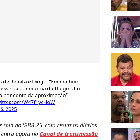
es de Renata e Diogo: “Em nenhum
ivesse dado em cima do Diogo. Um
o por conta da aproximação”
witter.com/W47f1ycHoW
6, 2025
ue rola no 'BBB 25' com resumos diários
o entra agora no
Canal de transmissão