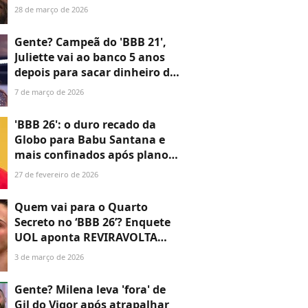
tarde mostra disputa
28 de março de 2026
acirradíssima entre brothers;
aos números
Gente? Campeã do 'BBB 21',
Juliette vai ao banco 5 anos
depois para sacar dinheiro do
programa e se CHOCA com
7 de março de 2026
valor: 'Só...'
'BBB 26': o duro recado da
Globo para Babu Santana e
mais confinados após plano
do ator para expulsar Ana
27 de fevereiro de 2026
Paula Renault
Quem vai para o Quarto
Secreto no ‘BBB 26’? Enquete
UOL aponta REVIRAVOLTA
após briga de Ana Paula e
3 de março de 2026
Babu e mudança em
dinâmica do Paredão Falso
Gente? Milena leva 'fora' de
Gil do Vigor após atrapalhar