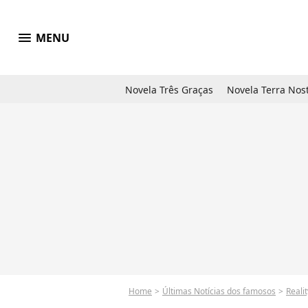
menu
MENU
Novela Três Graças
Novela Terra Nos
Home
Últimas Notícias dos famosos
Reali