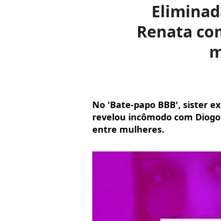
Eliminad
Renata com
m
No 'Bate-papo BBB', sister e
revelou incômodo com Diogo 
entre mulheres.