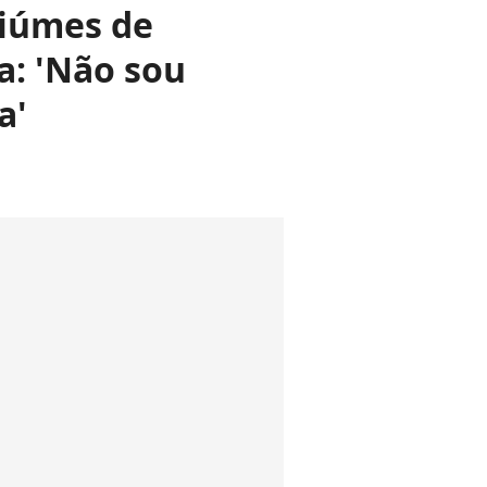
ciúmes de
a: 'Não sou
a'