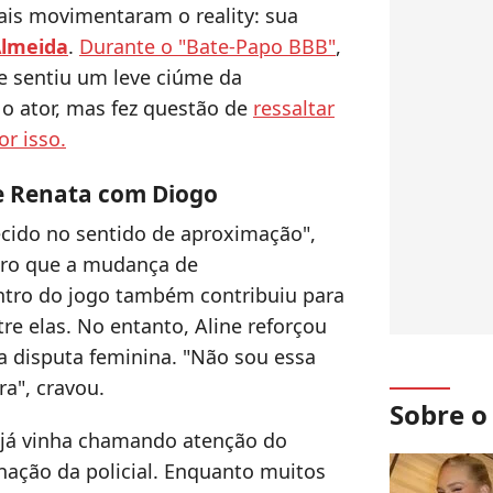
is movimentaram o reality: sua
Almeida
.
Durante o "Bate-Papo BBB"
,
que sentiu um leve ciúme da
o ator, mas fez questão de
ressaltar
r isso.
de Renata com Diogo
cido no sentido de aproximação",
aro que a mudança de
tro do jogo também contribuiu para
re elas. No entanto, Aline reforçou
 disputa feminina. "Não sou essa
a", cravou.
Sobre 
a já vinha chamando atenção do
ação da policial. Enquanto muitos