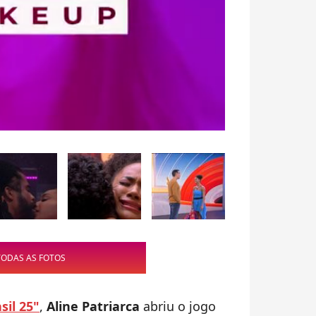
TODAS AS FOTOS
sil 25"
,
Aline Patriarca
abriu o jogo