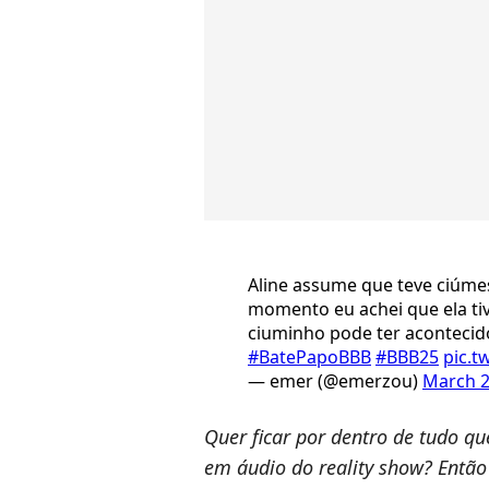
Aline assume que teve ciúm
momento eu achei que ela t
ciuminho pode ter acontecid
#BatePapoBBB
#BBB25
pic.t
— emer (@emerzou)
March 2
Quer ficar por dentro de tudo q
em áudio do reality show? Entã