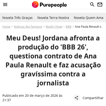
menu
search
newsletter
Novela Três Graças
Novela Terra Nostra
Novela Quem Ama C
Home
Notícias dos famosos
Reality Show
BBB
Ana Paula Renault x Jordana no BBB 26: amiga de Jonas e Líder Cowboy questiona contrato da Globo e relembra assédio contra rival
Meu Deus! Jordana afronta a
produção do 'BBB 26',
questiona contrato de Ana
Paula Renault e faz acusação
gravíssima contra a
jornalista
Publicado em 20 de março de 2026 às
Compartilhar
share
21:37