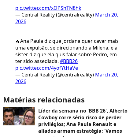
pic.twitter.com/xOPShTN8hk
— Central Reality (@centralreality)
March 20,
2026
🔥Ana Paula diz que Jordana quer cavar mais
uma expulsão, se direcionando a Milena, e a
sister diz que ela quis falar sobre Pedro, em
ter sido assediada.
#BBB26
pic.twitter.com/4yofYtHaVe
— Central Reality (@centralreality)
March 20,
2026
Matérias relacionadas
Líder da semana no 'BBB 26', Alberto
Cowboy corre sério risco de perder
privilégios; Ana Paula Renault e
aliados armam estratégia: 'Vamos