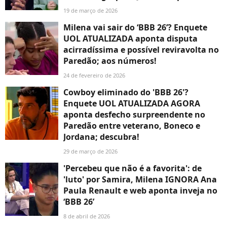
19 de março de 2026
Milena vai sair do ‘BBB 26’? Enquete
UOL ATUALIZADA aponta disputa
acirradíssima e possível reviravolta no
Paredão; aos números!
24 de fevereiro de 2026
Cowboy eliminado do 'BBB 26'?
Enquete UOL ATUALIZADA AGORA
aponta desfecho surpreendente no
Paredão entre veterano, Boneco e
Jordana; descubra!
29 de março de 2026
'Percebeu que não é a favorita': de
'luto' por Samira, Milena IGNORA Ana
Paula Renault e web aponta inveja no
‘BBB 26’
8 de abril de 2026