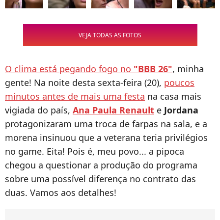
VEJA TODAS AS FOTOS
O clima está pegando fogo no
"BBB 26"
, minha
gente! Na noite desta sexta-feira (20),
poucos
minutos antes de mais uma festa
na casa mais
vigiada do país,
Ana Paula Renault
e
Jordana
protagonizaram uma troca de farpas na sala, e a
morena insinuou que a veterana teria privilégios
no game. Eita! Pois é, meu povo... a pipoca
chegou a questionar a produção do programa
sobre uma possível diferença no contrato das
duas. Vamos aos detalhes!