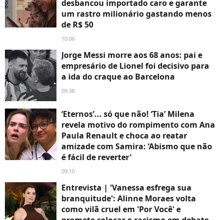
desbancou importado caro e garante
um rastro milionário gastando menos
de R$ 50
10:06
Jorge Messi morre aos 68 anos: pai e
empresário de Lionel foi decisivo para
a ida do craque ao Barcelona
09:38
‘Eternos’... só que não! ‘Tia’ Milena
revela motivo do rompimento com Ana
Paula Renault e choca ao reatar
amizade com Samira: ‘Abismo que não
é fácil de reverter'
09:10
Entrevista | 'Vanessa esfrega sua
branquitude': Alinne Moraes volta
como vilã cruel em 'Por Você' e