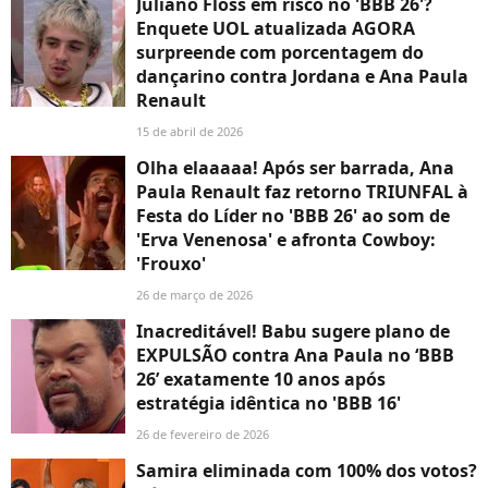
Juliano Floss em risco no 'BBB 26'?
Enquete UOL atualizada AGORA
surpreende com porcentagem do
dançarino contra Jordana e Ana Paula
Renault
15 de abril de 2026
Olha elaaaaa! Após ser barrada, Ana
Paula Renault faz retorno TRIUNFAL à
Festa do Líder no 'BBB 26' ao som de
'Erva Venenosa' e afronta Cowboy:
'Frouxo'
26 de março de 2026
Inacreditável! Babu sugere plano de
EXPULSÃO contra Ana Paula no ‘BBB
26’ exatamente 10 anos após
estratégia idêntica no 'BBB 16'
26 de fevereiro de 2026
Samira eliminada com 100% dos votos?