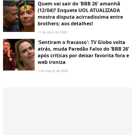
Quem vai sair do 'BBB 26' amanhã
(12/04)? Enquete UOL ATUALIZADA
mostra disputa acirradíssima entre
brothers; aos detalhes!
11 de abril de 2026
'Sentiram o fracasso': TV Globo volta
atrás, muda Paredão Falso do ‘BBB 26’
após críticas por deixar favorita fora e
web ironiza
3 de março de 2026