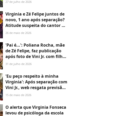
Leonardo, filho de Virgínia e
27 de julho de 2026
Zé Felipe aprende resposta
imprópria no aniversário de
Virginia e Zé Felipe juntos de
Leonardo e web critica
novo, 1 ano após separação?
Atitude suspeita do cantor na
festa de luxo de filha reforça
26 de maio de 2026
tese de reconciliação e web
provoca Vini Jr.: 'Fica bem'
'Pai é...': Poliana Rocha, mãe
de Zé Felipe, faz publicação
após foto de Vini Jr. com filho
de Virginia no colo e
31 de julho de 2026
movimenta a web
'Eu peço respeito à minha
Virginia': Após separação com
Vini Jr., web resgata previsão
inusitada de Márcia Sensitiva
15 de maio de 2026
sobre Virginia Fonseca e Zé
Felipe. Veja!
O alerta que Virginia Fonseca
levou de psicóloga da escola