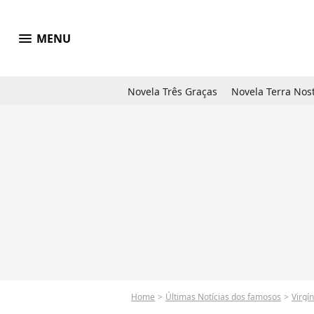
menu
MENU
Novela Três Graças
Novela Terra Nos
Home
Últimas Notícias dos famosos
Virgí