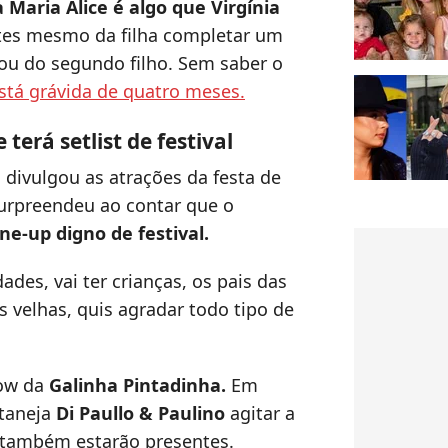
Maria Alice é algo que Virgínia
antes mesmo da filha completar um
dou do segundo filho. Sem saber o
está grávida de quatro meses.
 terá setlist de festival
 divulgou as atrações da festa de
surpreendeu ao contar que o
ne-up digno de festival.
ades, vai ter crianças, os pais das
s velhas, quis agradar todo tipo de
how da
Galinha Pintadinha.
Em
rtaneja
Di Paullo & Paulino
agitar a
 também estarão presentes.