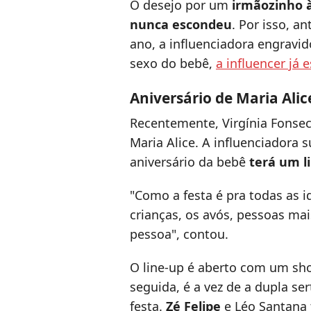
O desejo por um
irmãozinho à 
nunca escondeu
. Por isso, 
ano, a influenciadora engravi
sexo do bebê,
a influencer já 
Aniversário de Maria Alice
Recentemente, Virgínia Fonsec
Maria Alice. A influenciadora 
aniversário da bebê
terá um li
"
Como a festa é pra todas as id
crianças, os avós, pessoas mai
pessoa
", contou.
O line-up é aberto com um s
seguida, é a vez de a dupla se
festa.
Zé Felipe
e Léo Santana