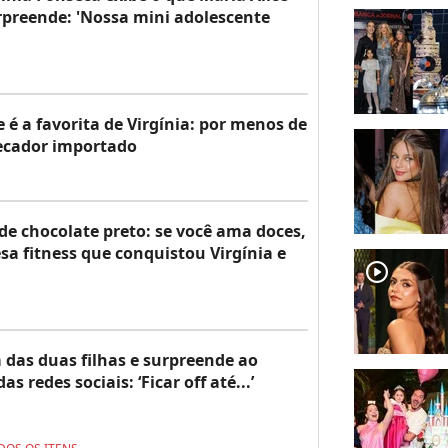
rpreende: 'Nossa mini adolescente
e é a favorita de Virgínia: por menos de
secador importado
de chocolate preto: se você ama doces,
sa fitness que conquistou Virgínia e
player2
a das duas filhas e surpreende ao
 redes sociais: ‘Ficar off até...’