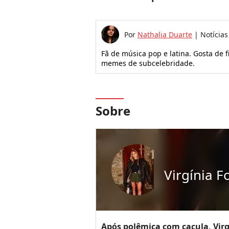
Por
Nathalia Duarte
|
Notícias
Fã de música pop e latina. Gosta de fi
memes de subcelebridade.
Sobre
Virgínia F
Após polêmica com caçula, Virg