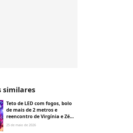
s similares
Teto de LED com fogos, bolo
de mais de 2 metros e
reencontro de Virgínia e Zé
Felipe: os detalhes da festa de
25 de maio de 2026
5 anos de Maria Alice em 30