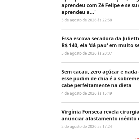
aprendeu com Zé Felipe e se su
aprendeu a...'
5 de agosto de 2026 às 22:58
Essa escova secadora da Juliett
R$ 140, ela 'dá pau' em muito 
5 de agosto de 2026 às 20:07
Sem cacau, zero açúcar e nada 
esse pudim de chia é a sobreme
cabe perfeitamente na dieta
4 de agosto de 2026 às 15:49
Virgínia Fonseca revela cirurgi
anunciar afastamento inédito das
2 de agosto de 2026 às 17:24