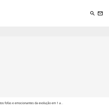
search
newsletter
otos fofas e emocionantes da evolução em 1 ano