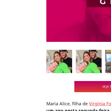
VEJA 
Maria Alice, filha de
Virgínia F
um ano nesta segunda-feira (