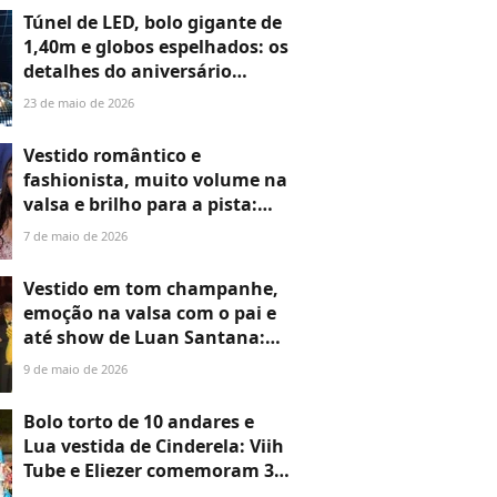
fotos
Túnel de LED, bolo gigante de
1,40m e globos espelhados: os
detalhes do aniversário
LUXUOSO de Ticiane Pinheiro
23 de maio de 2026
em 30 fotos
Vestido romântico e
fashionista, muito volume na
valsa e brilho para a pista:
veja os looks da neta de
7 de maio de 2026
Leonardo para festa de 15
anos estimada em R$ 2
Vestido em tom champanhe,
milhões
emoção na valsa com o pai e
até show de Luan Santana:
luxo marca festa de 15 anos
9 de maio de 2026
de Isabella, filha de Kaká e
Carol Celico. Fotos e vídeos!
Bolo torto de 10 andares e
Lua vestida de Cinderela: Viih
Tube e Eliezer comemoram 3
anos da filha com festa super