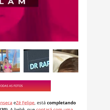
TODAS AS FOTOS
onseca
e
Zé Felipe
, está
completando
30).
A bebê, que
contará com uma