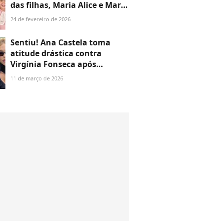
das filhas, Maria Alice e Maria
Flor, após intensa exposição
24 de fevereiro de 2026
das herdeiras
Sentiu! Ana Castela toma
atitude drástica contra
Virgínia Fonseca após
polêmica envolvendo Maria
11 de março de 2026
Flor, filha da influencer com
Zé Felipe