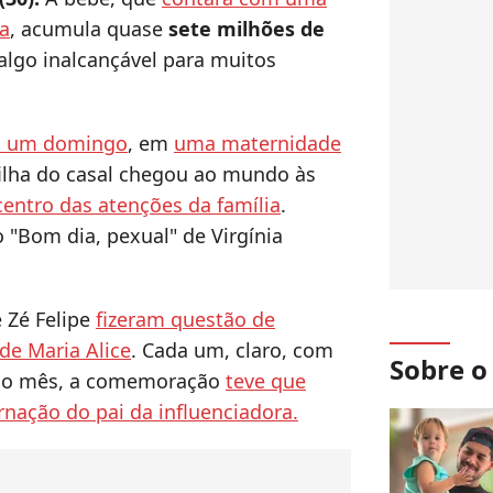
ta
, acumula quase
sete milhões de
 algo inalcançável para muitos
 um domingo
, em
uma maternidade
 filha do casal chegou ao mundo às
centro das atenções da família
.
 "Bom dia, pexual" de Virgínia
 Zé Felipe
fizeram questão de
de Maria Alice
. Cada um, claro, com
Sobre 
ndo mês, a comemoração
teve que
rnação do pai da influenciadora.