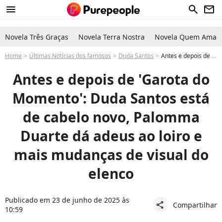
menu
search
newsletter
Novela Três Graças
Novela Terra Nostra
Novela Quem Ama C
Home
Últimas Notícias dos famosos
Duda Santos
Antes e depois de Garota do Momento: Duda santos muda cabelo, Palomma Duarte troca loiro dos fios e mais mudanças de visual no elenco da novela da Globo. Veja fotos!
Antes e depois de 'Garota do
Momento': Duda Santos está
de cabelo novo, Palomma
Duarte dá adeus ao loiro e
mais mudanças de visual do
elenco
Publicado em 23 de junho de 2025 às
Compartilhar
share
10:59