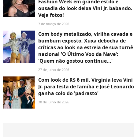
Fashion Week em grande estilo e
ousadia do look deixa Vini Jr. babando.
Veja fotos!
7 de março de 2026
Com body metalizado, virilha cavada e
bumbum exposto, Xuxa debocha de
críticas ao look na estreia de sua turnê
nacional 'O Último Voo da Nave':
'Quem não gostou continue...'
27 de julho de 2026
Com look de R$ 6 mil, Virgínia leva Vini
Jr. para festa de família e José Leonardo
ganha colo do 'padrasto'
30 de julho de 2026