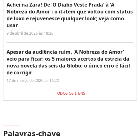
Achei na Zara! De 'O Diabo Veste Prada' à 'A
Nobreza do Amor': o it-item que voltou com status
de luxo e rejuvenesce qualquer look; veja como
usar
9 de abril de 2026 às 18:36
Apesar da audiência ruim, 'A Nobreza do Amor'
veio para ficar: os 5 maiores acertos da estreia da
nova novela das seis da Globo; o único erro é fácil
de corrigir
17 de março de 2026 às 16:22
TODOS OS ITENS
Palavras-chave