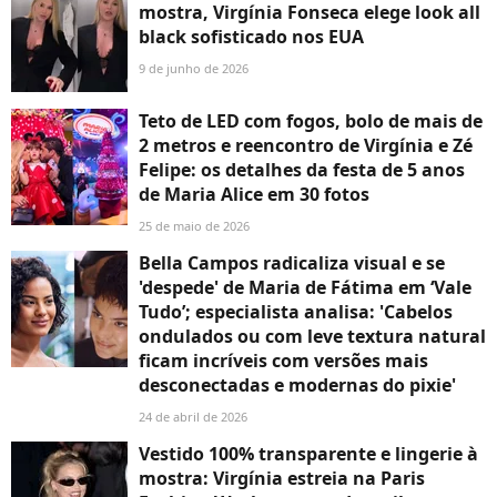
mostra, Virgínia Fonseca elege look all
black sofisticado nos EUA
9 de junho de 2026
Teto de LED com fogos, bolo de mais de
2 metros e reencontro de Virgínia e Zé
Felipe: os detalhes da festa de 5 anos
de Maria Alice em 30 fotos
25 de maio de 2026
Bella Campos radicaliza visual e se
'despede' de Maria de Fátima em ‘Vale
Tudo’; especialista analisa: 'Cabelos
ondulados ou com leve textura natural
ficam incríveis com versões mais
desconectadas e modernas do pixie'
24 de abril de 2026
Vestido 100% transparente e lingerie à
mostra: Virgínia estreia na Paris