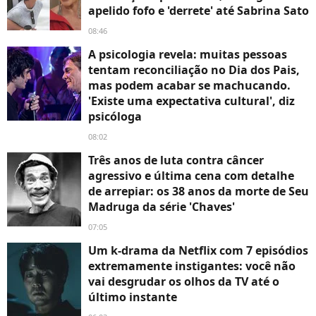
apelido fofo e 'derrete' até Sabrina Sato
08:46
A psicologia revela: muitas pessoas
tentam reconciliação no Dia dos Pais,
mas podem acabar se machucando.
'Existe uma expectativa cultural', diz
psicóloga
08:02
Três anos de luta contra câncer
agressivo e última cena com detalhe
de arrepiar: os 38 anos da morte de Seu
Madruga da série 'Chaves'
07:05
Um k-drama da Netflix com 7 episódios
extremamente instigantes: você não
vai desgrudar os olhos da TV até o
último instante