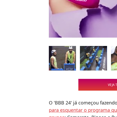
VEJA 
O 'BBB 24' já começou fazen
para esquentar o programa que