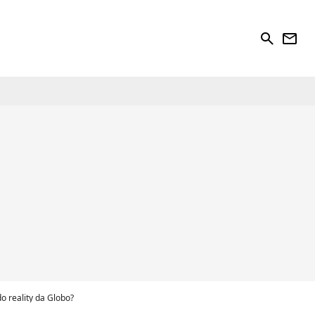
search
newsletter
 reality da Globo?