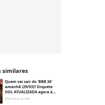
s similares
Quem vai sair do 'BBB 26'
amanhã (29/03)? Enquete
UOL ATUALIZADA agora à
tarde mostra disputa
28 de março de 2026
acirradíssima entre brothers;