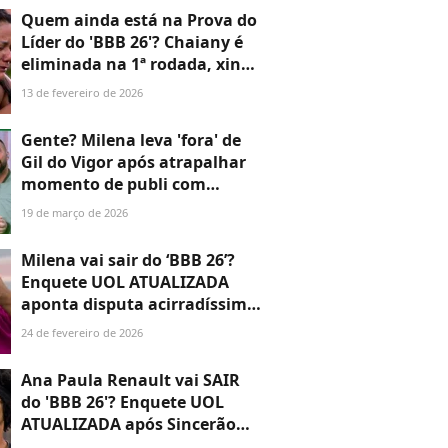
aos números
Quem ainda está na Prova do
Líder do 'BBB 26'? Chaiany é
eliminada na 1ª rodada, xinga
ao vivo e promete 'Tá com
13 de fevereiro de 2026
Nada'
Gente? Milena leva 'fora' de
Gil do Vigor após atrapalhar
momento de publi com
Cowboy no 'BBB 26' e recusa
19 de março de 2026
selfie em grupo: 'Que
desrespeito'
Milena vai sair do ‘BBB 26’?
Enquete UOL ATUALIZADA
aponta disputa acirradíssima
e possível reviravolta no
24 de fevereiro de 2026
Paredão; aos números!
Ana Paula Renault vai SAIR
do 'BBB 26'? Enquete UOL
ATUALIZADA após Sincerão
mostra disputa acirradíssima