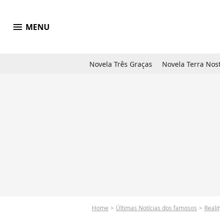
menu
MENU
Novela Três Graças
Novela Terra Nos
Home
Últimas Notícias dos famosos
Reali