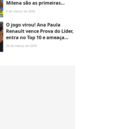
Milena são as primeiras
eliminadas após briga entre
6 de março de 2026
Juliano e Gabriela
O jogo virou! Ana Paula
Renault vence Prova do Líder,
entra no Top 10 e ameaça
deixar Cowboy sem
26 de março de 2026
apartamento no 'BBB 26'