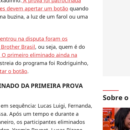
uxadinho.
A prova foi patrocinada
ntes devem apertar um botão
quando
ma buzina, a luz de um farol ou uma
 entrou na disputa foram os
 Brother Brasil
, ou seja, quem é do
.
O primeiro eliminado ainda na
 estreia do programa foi Rodriguinho,
tar o botão
.
IMINADO DA PRIMEIRA PROVA
Sobre 
em sequência: Lucas Luigi, Fernanda,
ssa. Após um tempo e durante a
neiro, os participantes eliminados