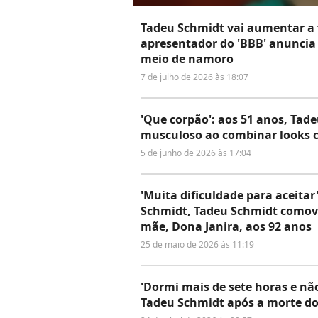
Tadeu Schmidt vai aumentar a f
apresentador do 'BBB' anuncia
meio de namoro
7 de julho de 2026 às 18:07
'Que corpão': aos 51 anos, Ta
musculoso ao combinar looks c
5 de junho de 2026 às 17:04
'Muita dificuldade para aceitar
Schmidt, Tadeu Schmidt comove
mãe, Dona Janira, aos 92 anos
25 de maio de 2026 às 11:19
'Dormi mais de sete horas e nã
Tadeu Schmidt após a morte do 