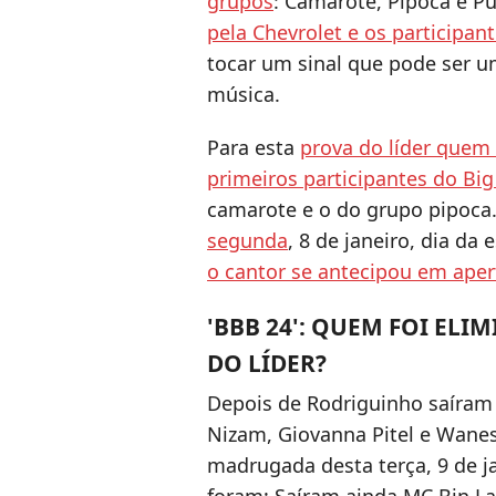
grupos
: Camarote, Pipoca e P
pela Chevrolet e os participa
tocar um sinal que pode ser u
música.
Para esta
prova do líder quem
primeiros participantes do Big
camarote e o do grupo pipoca
segunda
, 8 de janeiro, dia da
o cantor se antecipou em aper
'BBB 24': QUEM FOI EL
DO LÍDER?
Depois de Rodriguinho saíram 
Nizam, Giovanna Pitel e Wane
madrugada desta terça, 9 de ja