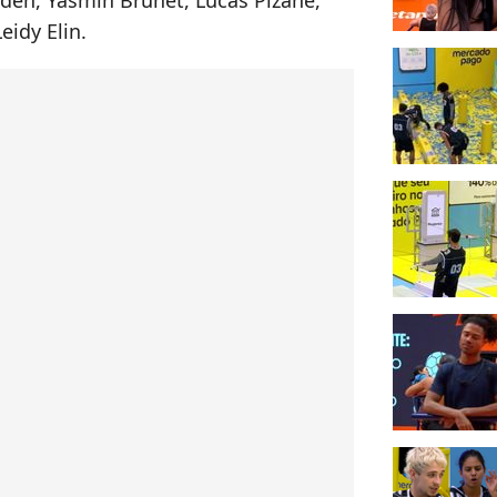
den, Yasmin Brunet, Lucas Pizane,
eidy Elin.