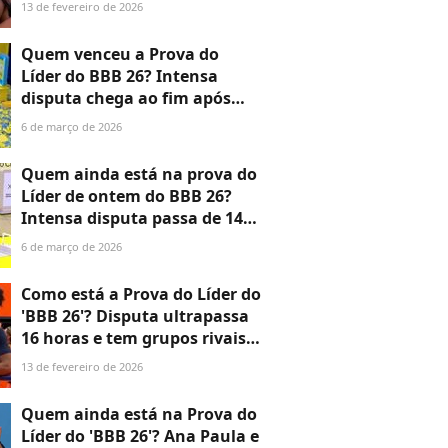
ao vivo e promete 'Tá com
13 de fevereiro de 2026
Nada'
Quem venceu a Prova do
Líder do BBB 26? Intensa
disputa chega ao fim após
quase 15 horas; saiba quem
6 de março de 2026
vai dividir liderança do reality
da Globo
Quem ainda está na prova do
Líder de ontem do BBB 26?
Intensa disputa passa de 14
horas e só duas duplas
6 de março de 2026
seguem implacáveis pela
vitória
Como está a Prova do Líder do
'BBB 26'? Disputa ultrapassa
16 horas e tem grupos rivais
na competição; veja quem
13 de fevereiro de 2026
continua!
Quem ainda está na Prova do
Líder do 'BBB 26'? Ana Paula e