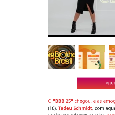
VEJA 
O
"BBB 25"
chegou, e as emoçõ
(16),
Tadeu Schmidt
, com aque