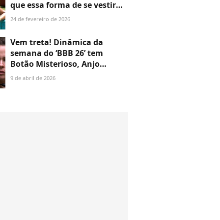
que essa forma de se vestir
com estes 25 looks de
24 de fevereiro de 2026
famosas
Vem treta! Dinâmica da
semana do ‘BBB 26’ tem
Botão Misterioso, Anjo
autoimune e Contragolpe
9 de abril de 2026
decisivo; entenda tudo