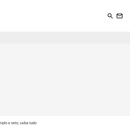
search
newsletter
iplo e veto; saiba tudo