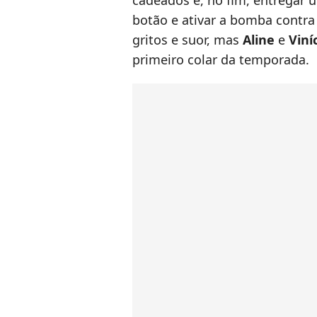
cadeados e, no fim, entregar u
botão e ativar a bomba contra 
gritos e suor, mas
Aline
e
Viní
primeiro colar da temporada.