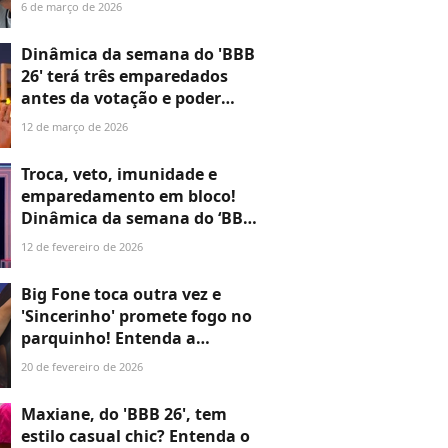
entenda a dinâmica da
6 de março de 2026
semana do ‘BBB 26’
Dinâmica da semana do 'BBB
26' terá três emparedados
antes da votação e poder
capaz de tirar alguém do
12 de março de 2026
Paredão; entenda
Troca, veto, imunidade e
emparedamento em bloco!
Dinâmica da semana do ‘BBB
26’ mistura carnaval e
12 de fevereiro de 2026
decisões que podem virar o
jogo
Big Fone toca outra vez e
'Sincerinho' promete fogo no
parquinho! Entenda a
dinâmica da semana no 'BBB
20 de fevereiro de 2026
26'
Maxiane, do 'BBB 26', tem
estilo casual chic? Entenda o