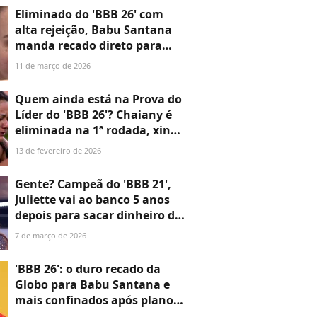
aos números
Eliminado do 'BBB 26' com
alta rejeição, Babu Santana
manda recado direto para
Ana Paula Renault, sua rival
11 de março de 2026
no reality da Globo: 'Quero
que você...'
Quem ainda está na Prova do
Líder do 'BBB 26'? Chaiany é
eliminada na 1ª rodada, xinga
ao vivo e promete 'Tá com
13 de fevereiro de 2026
Nada'
Gente? Campeã do 'BBB 21',
Juliette vai ao banco 5 anos
depois para sacar dinheiro do
programa e se CHOCA com
7 de março de 2026
valor: 'Só...'
'BBB 26': o duro recado da
Globo para Babu Santana e
mais confinados após plano
do ator para expulsar Ana