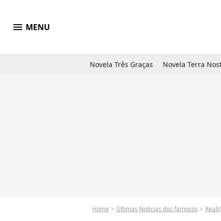
menu
MENU
Novela Três Graças
Novela Terra Nos
Home
Últimas Notícias dos famosos
Reali