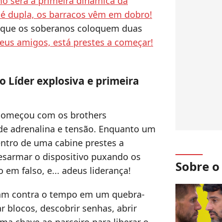
o será a primeira dinâmica da
 é dupla, os barracos vêm em dobro!
 que os soberanos coloquem duas
eus amigos, está prestes a começar!
 Líder explosiva e primeira
á começou com os brothers
de adrenalina e tensão. Enquanto um
entro de uma cabine prestes a
desarmar o dispositivo puxando os
Sobre 
 em falso, e... adeus liderança!
eram contra o tempo em um quebra-
 blocos, descobrir senhas, abrir