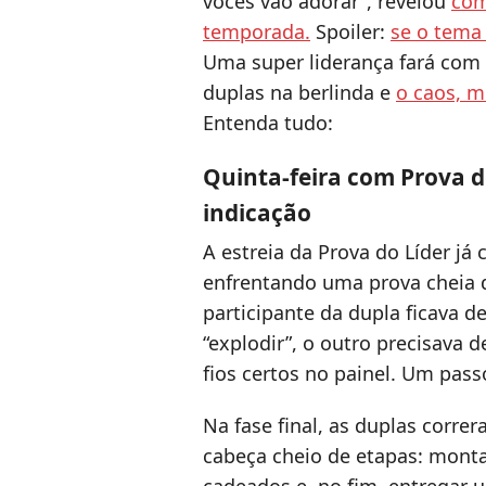
vocês vão adorar”, revelou
com
temporada.
Spoiler:
se o tema
Uma super liderança fará com
duplas na berlinda e
o caos, m
Entenda tudo:
Quinta-feira com Prova do
indicação
A estreia da Prova do Líder j
enfrentando uma prova cheia 
participante da dupla ficava d
“explodir”, o outro precisava 
fios certos no painel. Um passo
Na fase final, as duplas corr
cabeça cheio de etapas: montar