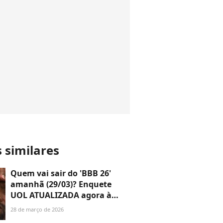
s similares
Quem vai sair do 'BBB 26'
amanhã (29/03)? Enquete
UOL ATUALIZADA agora à
tarde mostra disputa
28 de março de 2026
acirradíssima entre brothers;