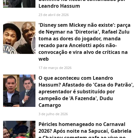
Leandro Hassum
23 de abril de 2026
'Disney sem Mickey não existe': parça
de Neymar na 'Diretoria', Rafael Zulu
toma as dores do jogador, manda
recado para Ancelotti após não-
convocação e vira alvo de críticas na
web
17 de março de 2026
O que aconteceu com Leandro
Hassum? Afastado do 'Casa do Patrão',
apresentador é substituído por
campeão de 'A Fazenda', Dudu
Camargo
3 de julho de 2026
Péricles homenageado no Carnaval
2026? Após noite na Sapucaí, Gabriela
e Chaiany cometem gafe ao vivo no