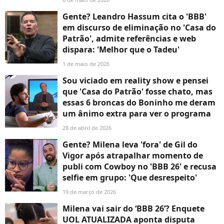
Gente? Leandro Hassum cita o 'BBB'
em discurso de eliminação no 'Casa do
Patrão', admite referências e web
dispara: 'Melhor que o Tadeu'
1 de maio de 2026
Sou viciado em reality show e pensei
que 'Casa do Patrão' fosse chato, mas
essas 6 broncas do Boninho me deram
um ânimo extra para ver o programa
28 de abril de 2026
Gente? Milena leva 'fora' de Gil do
Vigor após atrapalhar momento de
publi com Cowboy no 'BBB 26' e recusa
selfie em grupo: 'Que desrespeito'
19 de março de 2026
Milena vai sair do ‘BBB 26’? Enquete
UOL ATUALIZADA aponta disputa