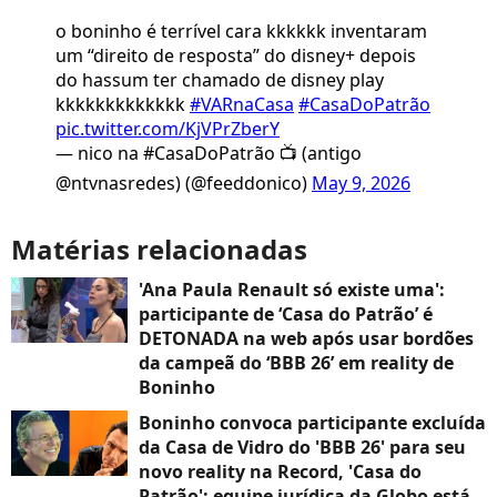
o boninho é terrível cara kkkkkk inventaram
um “direito de resposta” do disney+ depois
do hassum ter chamado de disney play
kkkkkkkkkkkkk
#VARnaCasa
#CasaDoPatrão
pic.twitter.com/KjVPrZberY
— nico na #CasaDoPatrão 📺 (antigo
@ntvnasredes) (@feeddonico)
May 9, 2026
Matérias relacionadas
'Ana Paula Renault só existe uma':
participante de ‘Casa do Patrão’ é
DETONADA na web após usar bordões
da campeã do ‘BBB 26’ em reality de
Boninho
Boninho convoca participante excluída
da Casa de Vidro do 'BBB 26' para seu
novo reality na Record, 'Casa do
Patrão'; equipe jurídica da Globo está