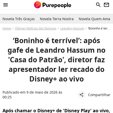
menu
search
newsletter
Novela Três Graças
Novela Terra Nostra
Novela Quem Ama C
Home
Últimas Notícias dos famosos
Leandro Hassum
‘Boninho é terrível’: após gafe de Leandro Hassum no 'Casa do Patrão', diretor faz apresentador ler recado do Disney+ ao vivo
‘Boninho é terrível’: após
gafe de Leandro Hassum no
'Casa do Patrão', diretor faz
apresentador ler recado do
Disney+ ao vivo
Publicado em 9 de maio de 2026 às
Compartilhar
share
00:25
Após chamar o Disney+ de 'Disney Play' ao vivo,