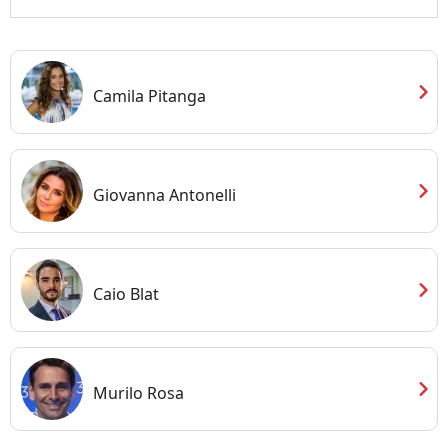
chevron_right
Camila Pitanga
chevron_right
Giovanna Antonelli
chevron_right
Caio Blat
chevron_right
Murilo Rosa