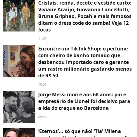
Cristais, renda, decote e vestido curto:
Viviane Araújo, Giovanna Lancellotti,
Bruna Griphao, Pocah e mais famosos
ditam o dress code do samba! Veja 12
fotos
11:01
Encontrei no TikTok Shop: o perfume
com cheiro de banho tomado que
desbancou importado caro e garante
um rastro milionário gastando menos
de R$ 50
10:06
Jorge Messi morre aos 68 anos: pai e
empresário de Lionel foi decisivo para
a ida do craque ao Barcelona
09:38
‘Eternos’... só que não! ‘Tia’ Milena