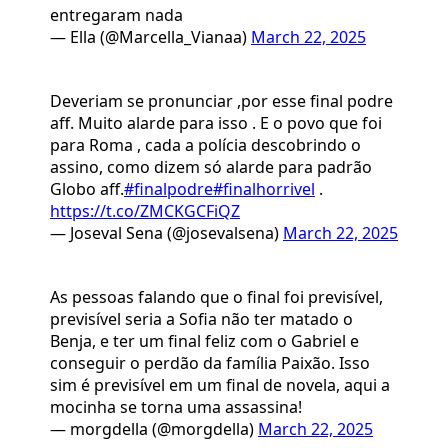
entregaram nada
— Ella (@Marcella_Vianaa)
March 22, 2025
Deveriam se pronunciar ,por esse final podre
aff. Muito alarde para isso . E o povo que foi
para Roma , cada a polícia descobrindo o
assino, como dizem só alarde para padrão
Globo aff.
#finalpodre
#finalhorrivel
.
https://t.co/ZMCKGCFiQZ
— Joseval Sena (@josevalsena)
March 22, 2025
As pessoas falando que o final foi previsível,
previsível seria a Sofia não ter matado o
Benja, e ter um final feliz com o Gabriel e
conseguir o perdão da família Paixão. Isso
sim é previsível em um final de novela, aqui a
mocinha se torna uma assassina!
— morgdella (@morgdella)
March 22, 2025