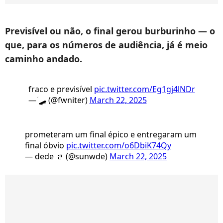
Previsível ou não, o final gerou burburinho — o
que, para os números de audiência, já é meio
caminho andado.
fraco e previsível
pic.twitter.com/Eg1gj4lNDr
— ؘ🛹 (@fwniter)
March 22, 2025
prometeram um final épico e entregaram um
final óbvio
pic.twitter.com/o6DbiK74Qy
— dede 🥤 (@sunwde)
March 22, 2025