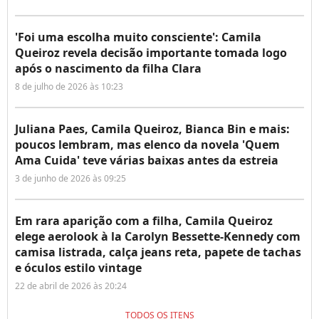
'Foi uma escolha muito consciente': Camila
Queiroz revela decisão importante tomada logo
após o nascimento da filha Clara
8 de julho de 2026 às 10:23
Juliana Paes, Camila Queiroz, Bianca Bin e mais:
poucos lembram, mas elenco da novela 'Quem
Ama Cuida' teve várias baixas antes da estreia
3 de junho de 2026 às 09:25
Em rara aparição com a filha, Camila Queiroz
elege aerolook à la Carolyn Bessette-Kennedy com
camisa listrada, calça jeans reta, papete de tachas
e óculos estilo vintage
22 de abril de 2026 às 20:24
TODOS OS ITENS