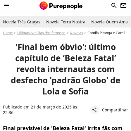
menu
search
newsletter
Novela Três Graças
Novela Terra Nostra
Novela Quem Ama C
Home
Últimas Notícias dos famosos
Novelas
Camila Pitanga e Camila Queiroz: Último capítulo de ‘Beleza Fatal’ revolta internautas com desfecho 'padrão Globo' de Lola e Sofia: 'Final bem óbvio'
'Final bem óbvio': último
capítulo de ‘Beleza Fatal’
revolta internautas com
desfecho 'padrão Globo' de
Lola e Sofia
Publicado em 21 de março de 2025 às
Compartilhar
share
22:36
Final previsível de 'Beleza Fatal' irrita fãs com