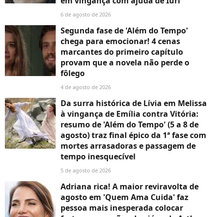
em vingança com ajuda de Iuri
6 de agosto de 2026
Segunda fase de 'Além do Tempo'
chega para emocionar! 4 cenas
marcantes do primeiro capítulo
provam que a novela não perde o
fôlego
4 de agosto de 2026
Da surra histórica de Lívia em Melissa
à vingança de Emília contra Vitória:
resumo de 'Além do Tempo' (5 a 8 de
agosto) traz final épico da 1ª fase com
mortes arrasadoras e passagem de
tempo inesquecível
5 de agosto de 2026
Adriana rica! A maior reviravolta de
agosto em 'Quem Ama Cuida' faz
pessoa mais inesperada colocar