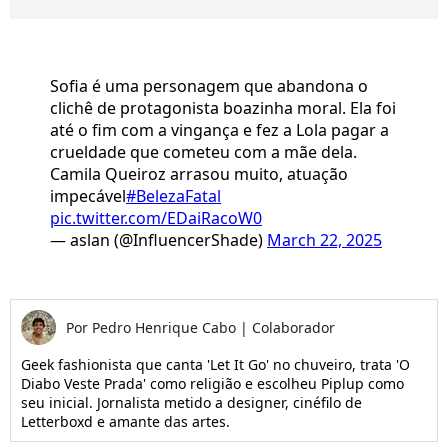
Sofia é uma personagem que abandona o
clichê de protagonista boazinha moral. Ela foi
até o fim com a vingança e fez a Lola pagar a
crueldade que cometeu com a mãe dela.
Camila Queiroz arrasou muito, atuação
impecável
#BelezaFatal
pic.twitter.com/EDaiRacoW0
— aslan (@InfluencerShade)
March 22, 2025
Por
Pedro Henrique Cabo
|
Colaborador
Geek fashionista que canta 'Let It Go' no chuveiro, trata 'O
Diabo Veste Prada' como religião e escolheu Piplup como
seu inicial. Jornalista metido a designer, cinéfilo de
Letterboxd e amante das artes.