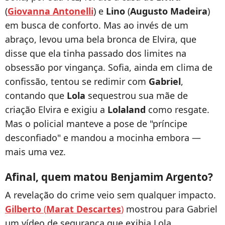
(
Giovanna Antonelli
) e
Lino
(
Augusto Madeira
)
em busca de conforto. Mas ao invés de um
abraço, levou uma bela bronca de Elvira, que
disse que ela tinha passado dos limites na
obsessão por vingança. Sofia, ainda em clima de
confissão, tentou se redimir com
Gabriel
,
contando que
Lola
sequestrou sua mãe de
criação Elvira e exigiu a
Lolaland
como resgate.
Mas o policial manteve a pose de "príncipe
desconfiado" e mandou a mocinha embora —
mais uma vez.
Afinal, quem matou Benjamim Argento?
A revelação do crime veio sem qualquer impacto.
Gilberto
(
Marat Descartes
)
mostrou para Gabriel
um vídeo de segurança que exibia Lola