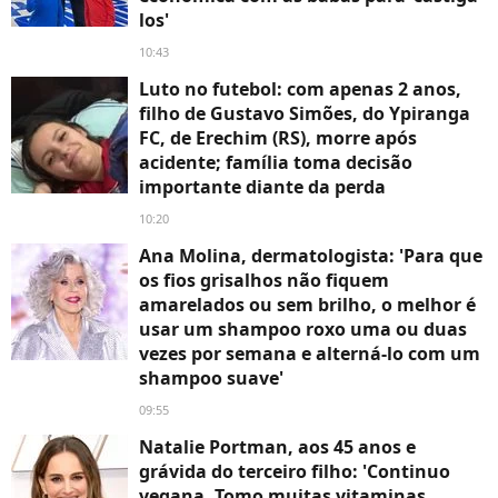
los'
10:43
Luto no futebol: com apenas 2 anos,
filho de Gustavo Simões, do Ypiranga
FC, de Erechim (RS), morre após
acidente; família toma decisão
importante diante da perda
10:20
Ana Molina, dermatologista: 'Para que
os fios grisalhos não fiquem
amarelados ou sem brilho, o melhor é
usar um shampoo roxo uma ou duas
vezes por semana e alterná-lo com um
shampoo suave'
09:55
Natalie Portman, aos 45 anos e
grávida do terceiro filho: 'Continuo
vegana. Tomo muitas vitaminas.