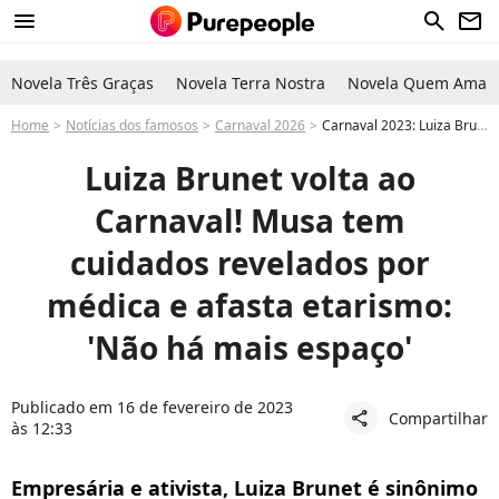
menu
search
newsletter
Novela Três Graças
Novela Terra Nostra
Novela Quem Ama C
Home
Notícias dos famosos
Carnaval 2026
Carnaval 2023: Luiza Brunet, de 60 anos, tem segredo de pele revelado por médica e afasta preconceito
Luiza Brunet volta ao
Carnaval! Musa tem
cuidados revelados por
médica e afasta etarismo:
'Não há mais espaço'
Publicado em 16 de fevereiro de 2023
Compartilhar
share
às 12:33
Empresária e ativista, Luiza Brunet é sinônimo