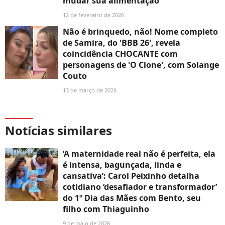
mudar sua alimentação'
12 de fevereiro de 2026
Não é brinquedo, não! Nome completo
de Samira, do 'BBB 26', revela
coincidência CHOCANTE com
personagens de 'O Clone', com Solange
Couto
13 de março de 2026
Notícias similares
‘A maternidade real não é perfeita, ela
é intensa, bagunçada, linda e
cansativa’: Carol Peixinho detalha
cotidiano ‘desafiador e transformador’
do 1º Dia das Mães com Bento, seu
filho com Thiaguinho
9 de maio de 2026