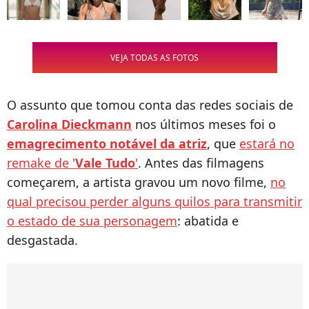
VEJA TODAS AS FOTOS
O assunto que tomou conta das redes sociais de
Carolina Dieckmann
nos últimos meses foi o
emagrecimento notável da atriz
, que
estará no
remake de '
Vale Tudo
'
. Antes das filmagens
começarem, a artista gravou um novo filme,
no
qual precisou perder alguns quilos para transmitir
o estado de sua personagem
: abatida e
desgastada.