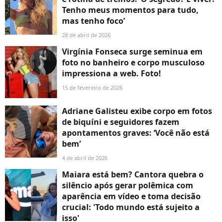
Tenho meus momentos para tudo,
mas tenho foco’
28 de abril de 2026
Virgínia Fonseca surge seminua em
foto no banheiro e corpo musculoso
impressiona a web. Foto!
15 de fevereiro de 2026
Adriane Galisteu exibe corpo em fotos
de biquíni e seguidores fazem
apontamentos graves: ‘Você não está
bem’
4 de abril de 2026
Maiara está bem? Cantora quebra o
silêncio após gerar polêmica com
aparência em vídeo e toma decisão
crucial: 'Todo mundo está sujeito a
isso'