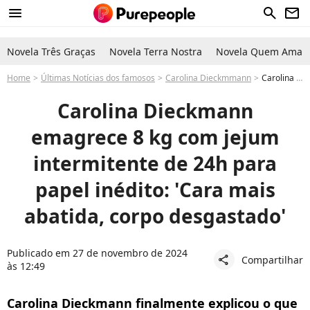
menu
search
newsletter
Novela Três Graças
Novela Terra Nostra
Novela Quem Ama C
Home
Últimas Notícias dos famosos
Carolina Dieckmmann
Carolina Dieckmann perde 8 kg com jejum intermitente de 24h: 'Cara mais abatida, corpo desgastado'
Carolina Dieckmann
emagrece 8 kg com jejum
intermitente de 24h para
papel inédito: 'Cara mais
abatida, corpo desgastado'
Publicado em 27 de novembro de 2024
Compartilhar
share
às 12:49
Carolina Dieckmann finalmente explicou o que