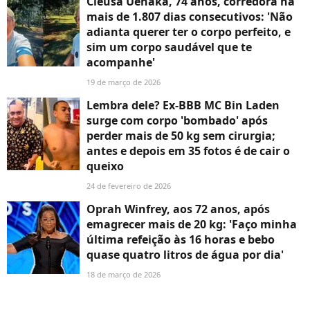
Cleusa Uenaka, 74 anos, corredora há
mais de 1.807 dias consecutivos: 'Não
adianta querer ter o corpo perfeito, e
sim um corpo saudável que te
acompanhe'
19 de março de 2026
Lembra dele? Ex-BBB MC Bin Laden
surge com corpo 'bombado' após
perder mais de 50 kg sem cirurgia;
antes e depois em 35 fotos é de cair o
queixo
24 de fevereiro de 2026
Oprah Winfrey, aos 72 anos, após
emagrecer mais de 20 kg: 'Faço minha
última refeição às 16 horas e bebo
quase quatro litros de água por dia'
18 de março de 2026