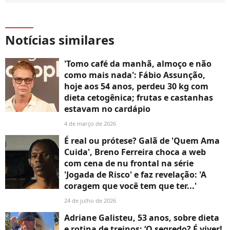
Notícias similares
'Tomo café da manhã, almoço e não
como mais nada': Fábio Assunção,
hoje aos 54 anos, perdeu 30 kg com
dieta cetogênica; frutas e castanhas
estavam no cardápio
4 de março de 2026
É real ou prótese? Galã de 'Quem Ama
Cuida', Breno Ferreira choca a web
com cena de nu frontal na série
'Jogada de Risco' e faz revelação: 'A
coragem que você tem que ter...'
24 de julho de 2026
Adriane Galisteu, 53 anos, sobre dieta
e rotina de treinos: ‘O segredo? É viver!