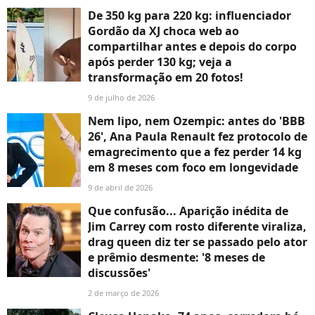
De 350 kg para 220 kg: influenciador
Gordão da XJ choca web ao
compartilhar antes e depois do corpo
após perder 130 kg; veja a
transformação em 20 fotos!
9 de julho de 2026
Nem lipo, nem Ozempic: antes do 'BBB
26', Ana Paula Renault fez protocolo de
emagrecimento que a fez perder 14 kg
em 8 meses com foco em longevidade
9 de abril de 2026
Que confusão... Aparição inédita de
Jim Carrey com rosto diferente viraliza,
drag queen diz ter se passado pelo ator
e prêmio desmente: '8 meses de
discussões'
2 de março de 2026