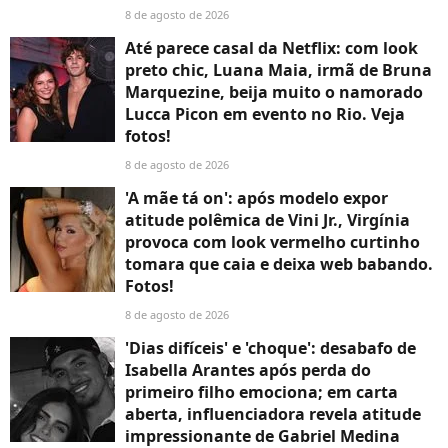
8 de agosto de 2026
Até parece casal da Netflix: com look
preto chic, Luana Maia, irmã de Bruna
Marquezine, beija muito o namorado
Lucca Picon em evento no Rio. Veja
fotos!
8 de agosto de 2026
'A mãe tá on': após modelo expor
atitude polêmica de Vini Jr., Virgínia
provoca com look vermelho curtinho
tomara que caia e deixa web babando.
Fotos!
8 de agosto de 2026
'Dias difíceis' e 'choque': desabafo de
Isabella Arantes após perda do
primeiro filho emociona; em carta
aberta, influenciadora revela atitude
impressionante de Gabriel Medina