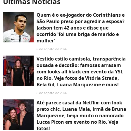
Últimas Notícias
Quem é o ex-jogador do Corinthians e
São Paulo preso por agredir a esposa?
Jadson tem 42 anos e disse que
ocorrido 'foi uma briga de marido e
mulher'
8 de agosto de 2026
Vestido estilo camisola, transparência
ousada e decotão: famosas arrasam
com looks all black em evento da YSL
no Rio. Veja fotos de Vitória Strada,
Bela Gil, Luana Marquezine e mais!
8 de agosto de 2026
Até parece casal da Netflix: com look
preto chic, Luana Maia, irmã de Bruna
Marquezine, beija muito o namorado
Lucca Picon em evento no Rio. Veja
fotos!