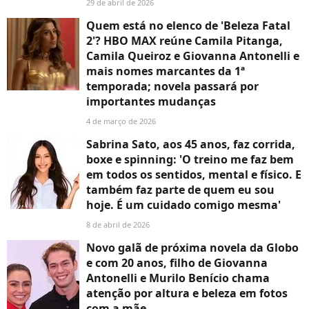
29 de abril de 2026
Quem está no elenco de 'Beleza Fatal
2'? HBO MAX reúne Camila Pitanga,
Camila Queiroz e Giovanna Antonelli e
mais nomes marcantes da 1ª
temporada; novela passará por
importantes mudanças
4 de março de 2026
Sabrina Sato, aos 45 anos, faz corrida,
boxe e spinning: 'O treino me faz bem
em todos os sentidos, mental e físico. E
também faz parte de quem eu sou
hoje. É um cuidado comigo mesma'
8 de abril de 2026
Novo galã de próxima novela da Globo
e com 20 anos, filho de Giovanna
Antonelli e Murilo Benício chama
atenção por altura e beleza em fotos
com a mãe