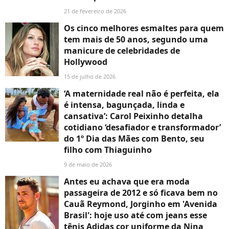
21 de fevereiro de 2026
Os cinco melhores esmaltes para quem
tem mais de 50 anos, segundo uma
manicure de celebridades de
Hollywood
15 de julho de 2026
‘A maternidade real não é perfeita, ela
é intensa, bagunçada, linda e
cansativa’: Carol Peixinho detalha
cotidiano ‘desafiador e transformador’
do 1º Dia das Mães com Bento, seu
filho com Thiaguinho
9 de maio de 2026
Antes eu achava que era moda
passageira de 2012 e só ficava bem no
Cauã Reymond, Jorginho em 'Avenida
Brasil': hoje uso até com jeans esse
tênis Adidas cor uniforme da Nina