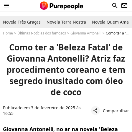
menu
search
newsletter
Novela Três Graças
Novela Terra Nostra
Novela Quem Ama C
Home
Últimas Notícias dos famosos
Giovanna Antonelli
Como ter a 'Beleza Fatal' de Giovanna Antonelli? Atriz faz procedimento coreano e tem segredo inusitado com óleo de coco
Como ter a 'Beleza Fatal' de
Giovanna Antonelli? Atriz faz
procedimento coreano e tem
segredo inusitado com óleo
de coco
Publicado em 3 de fevereiro de 2025 às
Compartilhar
share
16:55
Giovanna Antonelli, no ar na novela 'Beleza