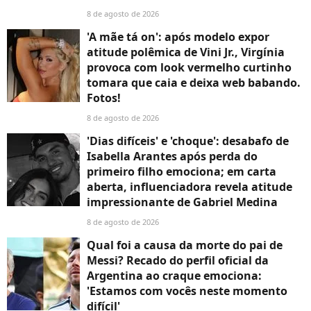
8 de agosto de 2026
'A mãe tá on': após modelo expor
atitude polêmica de Vini Jr., Virgínia
provoca com look vermelho curtinho
tomara que caia e deixa web babando.
Fotos!
8 de agosto de 2026
'Dias difíceis' e 'choque': desabafo de
Isabella Arantes após perda do
primeiro filho emociona; em carta
aberta, influenciadora revela atitude
impressionante de Gabriel Medina
8 de agosto de 2026
Qual foi a causa da morte do pai de
Messi? Recado do perfil oficial da
Argentina ao craque emociona:
'Estamos com vocês neste momento
difícil'