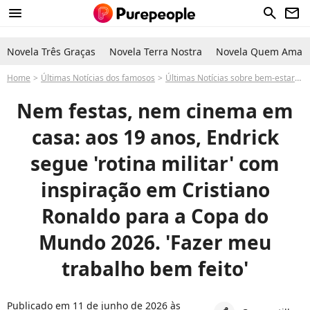
menu
search
newsletter
Novela Três Graças
Novela Terra Nostra
Novela Quem Ama C
Home
Últimas Notícias dos famosos
Últimas Notícias sobre bem-estar-
Nem festas, nem cinema em
casa: aos 19 anos, Endrick
segue 'rotina militar' com
inspiração em Cristiano
Ronaldo para a Copa do
Mundo 2026. 'Fazer meu
trabalho bem feito'
Publicado em 11 de junho de 2026 às