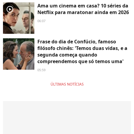
Ama um cinema em casa? 10 séries da
player2
Netflix para maratonar ainda em 2026
06:07
Frase do dia de Confúcio, famoso
filósofo chinês: 'Temos duas vidas, e a
segunda começa quando
compreendemos que só temos uma'
05:59
ÚLTIMAS NOTÍCIAS