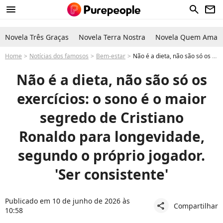
menu
search
newsletter
Novela Três Graças
Novela Terra Nostra
Novela Quem Ama C
Home
Notícias dos famosos
Bem-estar
Não é a dieta, não são só os exercícios: o sono é o maior segredo de Cristiano Ronaldo para longevidade, segundo o próprio jogador. 'Ser consistente'
Não é a dieta, não são só os
exercícios: o sono é o maior
segredo de Cristiano
Ronaldo para longevidade,
segundo o próprio jogador.
'Ser consistente'
Publicado em 10 de junho de 2026 às
Compartilhar
share
10:58