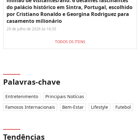
milhão de visitantes/ano: 6 detalhes fascinantes
do palácio histórico em Sintra, Portugal, escolhido
por Cristiano Ronaldo e Georgina Rodriguez para
casamento milionário
29 de julho de 2026 às 16:35
TODOS OS ITENS
Palavras-chave
Entretenimento
Principais Notícias
Famosos Internacionais
Bem-Estar
Lifestyle
Futebol
Tendências