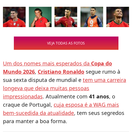
VEJA TODAS AS FOTOS
Um dos nomes mais esperados da
Copa do
Mundo 2026
,
Cristiano Ronaldo
segue rumo à
sua sexta disputa de mundial e
tem uma carreira
longeva que deixa muitas pessoas
impressionadas
. Atualmente com
41 anos
, o
craque de Portugal,
cuja esposa é a WAG mais
bem-sucedida da atualidade
, tem seus segredos
para manter a boa forma.