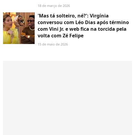
18 de março de 2026
'Mas tá solteiro, né?': Virgínia
conversou com Léo Dias após término
com Vini Jr. e web fica na torcida pela
volta com Zé Felipe
15 de maio de 2026