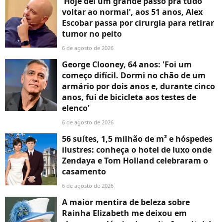
'Hoje dei um grande passo pra tudo
voltar ao normal', aos 51 anos, Alex
Escobar passa por cirurgia para retirar
tumor no peito
6 de agosto de 2026
George Clooney, 64 anos: 'Foi um
começo difícil. Dormi no chão de um
armário por dois anos e, durante cinco
anos, fui de bicicleta aos testes de
elenco'
6 de agosto de 2026
56 suítes, 1,5 milhão de m² e hóspedes
ilustres: conheça o hotel de luxo onde
Zendaya e Tom Holland celebraram o
casamento
6 de agosto de 2026
A maior mentira de beleza sobre
Rainha Elizabeth me deixou em