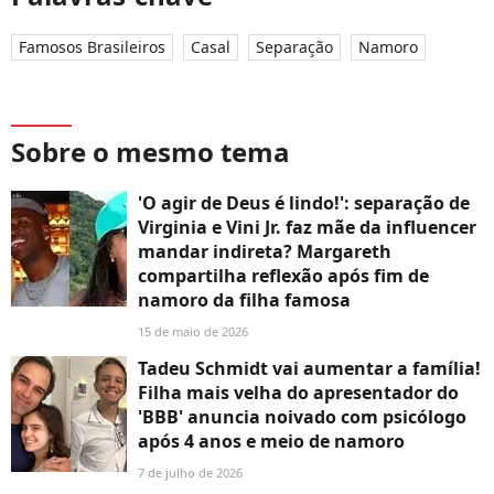
Famosos Brasileiros
Casal
Separação
Namoro
Sobre o mesmo tema
'O agir de Deus é lindo!': separação de
Virginia e Vini Jr. faz mãe da influencer
mandar indireta? Margareth
compartilha reflexão após fim de
namoro da filha famosa
15 de maio de 2026
Tadeu Schmidt vai aumentar a família!
Filha mais velha do apresentador do
'BBB' anuncia noivado com psicólogo
após 4 anos e meio de namoro
7 de julho de 2026