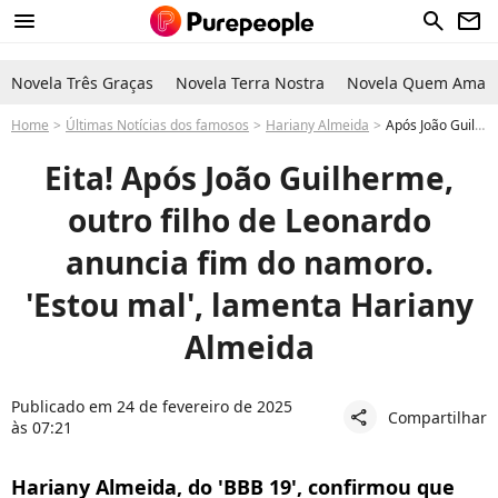
menu
search
newsletter
Novela Três Graças
Novela Terra Nostra
Novela Quem Ama C
Home
Últimas Notícias dos famosos
Hariany Almeida
Após João Guilherme, outro filho de Leonardo anuncia fim do namoro. 'Estou mal', lamenta Hariany Almeida
Eita! Após João Guilherme,
outro filho de Leonardo
anuncia fim do namoro.
'Estou mal', lamenta Hariany
Almeida
Publicado em 24 de fevereiro de 2025
Compartilhar
share
às 07:21
Hariany Almeida, do 'BBB 19', confirmou que