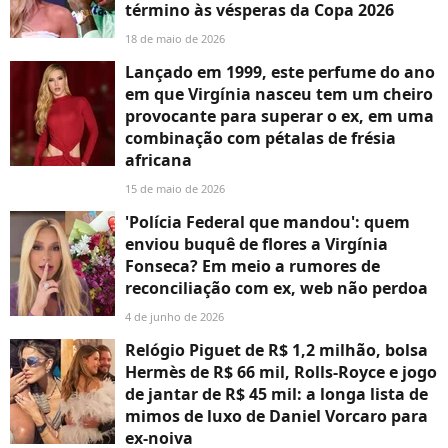
término às vésperas da Copa 2026
18 de maio de 2026
Lançado em 1999, este perfume do ano
em que Virgínia nasceu tem um cheiro
provocante para superar o ex, em uma
combinação com pétalas de frésia
africana
15 de maio de 2026
'Polícia Federal que mandou': quem
enviou buquê de flores a Virgínia
Fonseca? Em meio a rumores de
reconciliação com ex, web não perdoa
4 de junho de 2026
Relógio Piguet de R$ 1,2 milhão, bolsa
Hermès de R$ 66 mil, Rolls-Royce e jogo
de jantar de R$ 45 mil: a longa lista de
mimos de luxo de Daniel Vorcaro para
ex-noiva