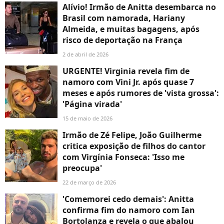
Alívio! Irmão de Anitta desembarca no
Brasil com namorada, Hariany
Almeida, e muitas bagagens, após
risco de deportação na França
2 de abril de 2026
URGENTE! Virginia revela fim de
namoro com Vini Jr. após quase 7
meses e após rumores de 'vista grossa':
'Página virada'
15 de maio de 2026
Irmão de Zé Felipe, João Guilherme
critica exposição de filhos do cantor
com Virgínia Fonseca: 'Isso me
preocupa'
22 de março de 2026
'Comemorei cedo demais': Anitta
confirma fim do namoro com Ian
Bortolanza e revela o que abalou