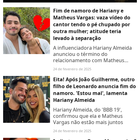
Fim de namoro de Hariany e
Matheus Vargas: vaza vídeo do
cantor tendo o pé chupado por
outra mulher; atitude teria
levado à separação
A influenciadora Hariany Almeida
anunciou o término do
relacionamento com Matheus
Vargas, filho de Leonardo neste
24 de fevereiro de 2025
domingo (23). Um vídeo com a
presença do cantor rodou a web
Eita! Após João Guilherme, outro
nesta...
filho de Leonardo anuncia fim do
namoro. 'Estou mal', lamenta
Hariany Almeida
Hariany Almeida, do 'BBB 19',
confirmou que ela e Matheus
Vargas não estão mais juntos
24 de fevereiro de 2025