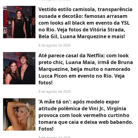
Vestido estilo camisola, transparência
ousada e decotão: famosas arrasam
com looks all black em evento da YSL
no Rio. Veja fotos de Vitória Strada,
Bela Gil, Luana Marquezine e mais!
8 de agosto de 2026
Até parece casal da Netflix: com look
preto chic, Luana Maia, irmã de Bruna
Marquezine, beija muito o namorado
Lucca Picon em evento no Rio. Veja
fotos!
8 de agosto de 2026
'A mãe tá on': após modelo expor
atitude polêmica de Vini Jr., Virgínia
provoca com look vermelho curtinho
tomara que caia e deixa web babando.
Fotos!
8 de agosto de 2026