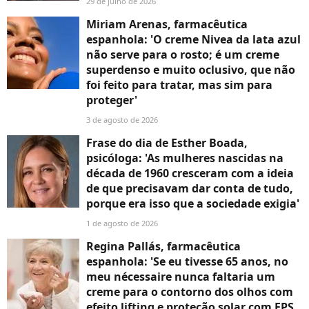
29 de julho de 2026
Miriam Arenas, farmacêutica
espanhola: 'O creme Nivea da lata azul
não serve para o rosto; é um creme
superdenso e muito oclusivo, que não
foi feito para tratar, mas sim para
proteger'
3 de agosto de 2026
Frase do dia de Esther Boada,
psicóloga: 'As mulheres nascidas na
década de 1960 cresceram com a ideia
de que precisavam dar conta de tudo,
porque era isso que a sociedade exigia'
1 de agosto de 2026
Regina Pallás, farmacêutica
espanhola: 'Se eu tivesse 65 anos, no
meu nécessaire nunca faltaria um
creme para o contorno dos olhos com
efeito lifting e proteção solar com FPS