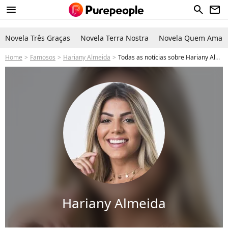
menu
search
newsletter
Novela Três Graças
Novela Terra Nostra
Novela Quem Ama C
Home
Famosos
Hariany Almeida
Todas as notícias sobre Hariany Almeida
Hariany Almeida