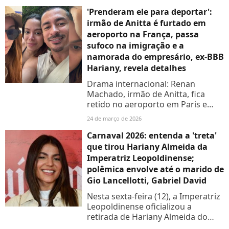
'Prenderam ele para deportar':
irmão de Anitta é furtado em
aeroporto na França, passa
sufoco na imigração e a
namorada do empresário, ex-BBB
Hariany, revela detalhes
Drama internacional: Renan
Machado, irmão de Anitta, fica
retido no aeroporto em Paris e
namorada desabafa via stories;
24 de março de 2026
confira
Carnaval 2026: entenda a 'treta'
que tirou Hariany Almeida da
Imperatriz Leopoldinense;
polêmica envolve até o marido de
Gio Lancellotti, Gabriel David
Nesta sexta-feira (12), a Imperatriz
Leopoldinense oficializou a
retirada de Hariany Almeida do
desfile no Carnaval 2026 pela