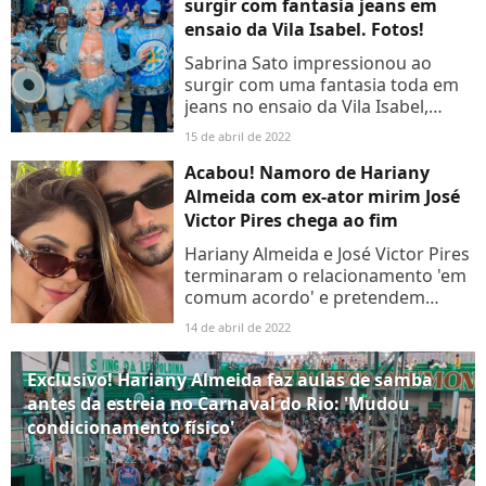
surgir com fantasia jeans em
ensaio da Vila Isabel. Fotos!
Sabrina Sato impressionou ao
surgir com uma fantasia toda em
jeans no ensaio da Vila Isabel,
escola de samba em que é rainha
15 de abril de 2022
de bateria no Rio de Janeiro. Com
plumas e franjas, a roupa...
Acabou! Namoro de Hariany
Almeida com ex-ator mirim José
Victor Pires chega ao fim
Hariany Almeida e José Victor Pires
terminaram o relacionamento 'em
comum acordo' e pretendem
seguir amigos.
14 de abril de 2022
Exclusivo! Hariany Almeida faz aulas de samba
antes da estreia no Carnaval do Rio: 'Mudou
condicionamento físico'
7 de março de 2022