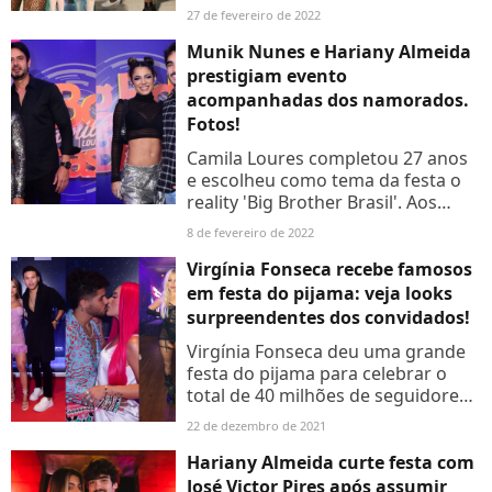
Carla Prata neste sábado (26). O
27 de fevereiro de 2022
evento do final de semana
funciona como prévia...
Munik Nunes e Hariany Almeida
prestigiam evento
acompanhadas dos namorados.
Fotos!
Camila Loures completou 27 anos
e escolheu como tema da festa o
reality 'Big Brother Brasil'. Aos
detalhes!
8 de fevereiro de 2022
Virgínia Fonseca recebe famosos
em festa do pijama: veja looks
surpreendentes dos convidados!
Virgínia Fonseca deu uma grande
festa do pijama para celebrar o
total de 40 milhões de seguidores
que conquistou nas redes sociais
22 de dezembro de 2021
(30 no Instagram e 10 no Youtube)
ao lado de vários...
Hariany Almeida curte festa com
José Victor Pires após assumir