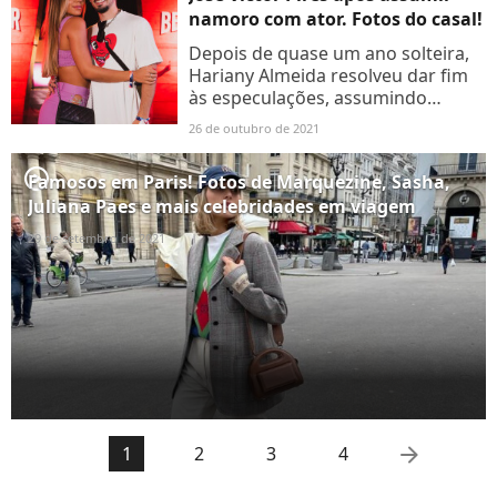
namoro com ator. Fotos do casal!
Depois de quase um ano solteira,
Hariany Almeida resolveu dar fim
às especulações, assumindo
romance com o ex-ator mirim José
26 de outubro de 2021
Victor Pires. Confira!
player2
Famosos em Paris! Fotos de Marquezine, Sasha,
Juliana Paes e mais celebridades em viagem
29 de setembro de 2021
arrow_right
1
2
3
4