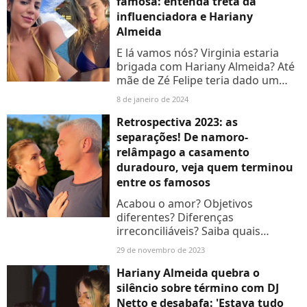
famosa: entenda treta da
influenciadora e Hariany
Almeida
E lá vamos nós? Virginia estaria
brigada com Hariany Almeida? Até
mãe de Zé Felipe teria dado um
toque para a influenciadora depois
8 de janeiro de 2024
de climão. Entenda essa suposta
confusão em família:
Retrospectiva 2023: as
separações! De namoro-
relâmpago a casamento
duradouro, veja quem terminou
entre os famosos
Acabou o amor? Objetivos
diferentes? Diferenças
irreconciliáveis? Saiba quais
famosos se separaram (e por quê!)
29 de novembro de 2023
nesta matéria!
Hariany Almeida quebra o
silêncio sobre término com DJ
Netto e desabafa: 'Estava tudo