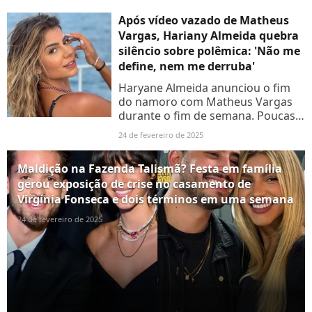
setembro de 2023. O filho de
Leonardo indicou ainda que
Após vídeo vazado de Matheus
separação era...
Vargas, Hariany Almeida quebra
silêncio sobre polêmica: 'Não me
define, nem me derruba'
Haryane Almeida anunciou o fim
do namoro com Matheus Vargas
durante o fim de semana. Poucas
horas depois do anúncio, o filho do
24 de fevereiro de 2025
cantor Leonardo apareceu em um
vídeo rodeado de mulheres;...
Maldição na Fazenda Talismã? Festa em família
gerou exposição de crise no casamento de
Virgínia Fonseca e dois términos em uma semana
24 de fevereiro de 2025