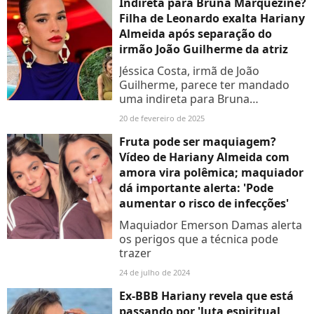
Indireta para Bruna Marquezine?
Filha de Leonardo exalta Hariany
Almeida após separação do
irmão João Guilherme da atriz
Jéssica Costa, irmã de João
Guilherme, parece ter mandado
uma indireta para Bruna
Marquezine pouco depois do fim
20 de fevereiro de 2025
do namoro da atriz e do ator ser
revelado
Fruta pode ser maquiagem?
Vídeo de Hariany Almeida com
amora vira polêmica; maquiador
dá importante alerta: 'Pode
aumentar o risco de infecções'
Maquiador Emerson Damas alerta
os perigos que a técnica pode
trazer
24 de julho de 2024
Ex-BBB Hariany revela que está
passando por 'luta espiritual