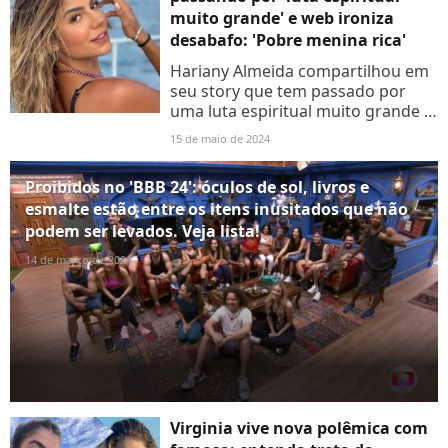
muito grande' e web ironiza
desabafo: 'Pobre menina rica'
Hariany Almeida compartilhou em
seu story que tem passado por
uma luta espiritual muito grande e
que, às vezes, aparecem pessoas
15 de maio de 2024
para tentar tirar seu brilho, mas
não conseguem. O...
Proibidos no 'BBB 24': óculos de sol, livros e
esmalte estão entre os itens inusitados que não
podem ser levados. Veja lista!
14 de março de 2024
Virginia vive nova polêmica com