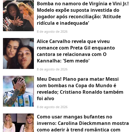
Bomba no namoro de Virgínia e Vini Jr.!
Modelo expõe suposta investida do
jogador após reconciliação: ‘Atitude
ridícula e inadequada’
8 de agosto de 2026
Alice Carvalho revela que viveu
romance com Preta Gil enquanto
cantora se relacionava com O
Kannalha: 'Sem medo'
8 de agosto de 2026
Meu Deus! Plano para matar Messi
com bombas na Copa do Mundo é
revelado; Cristiano Ronaldo também
foi alvo
8 de agosto de 2026
Como usar mangas bufantes no
inverno: Carolina Dieckmmann mostra
como aderir à trend romântica com