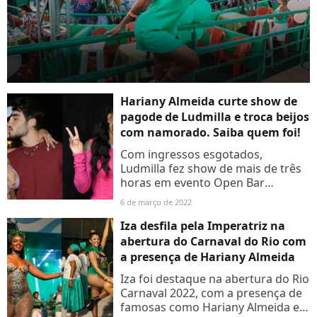
Hariany Almeida curte show de
pagode de Ludmilla e troca beijos
com namorado. Saiba quem foi!
Com ingressos esgotados,
Ludmilla fez show de mais de três
horas em evento Open Bar
Premium. Aos detalhes!
6 de março de 2022
Iza desfila pela Imperatriz na
abertura do Carnaval do Rio com
a presença de Hariany Almeida
Iza foi destaque na abertura do Rio
Carnaval 2022, com a presença de
famosas como Hariany Almeida e