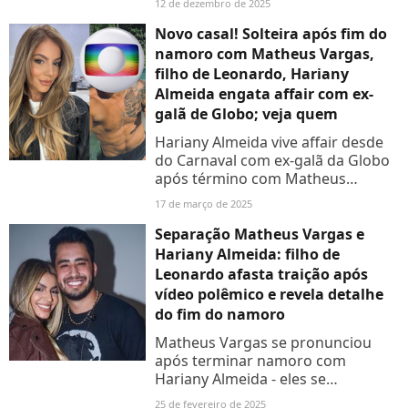
12 de dezembro de 2025
escola de samba
Novo casal! Solteira após fim do
namoro com Matheus Vargas,
filho de Leonardo, Hariany
Almeida engata affair com ex-
galã de Globo; veja quem
Hariany Almeida vive affair desde
do Carnaval com ex-galã da Globo
após término com Matheus
Vargas, filho de Leonardo; Saiba
17 de março de 2025
quem
Separação Matheus Vargas e
Hariany Almeida: filho de
Leonardo afasta traição após
vídeo polêmico e revela detalhe
do fim do namoro
Matheus Vargas se pronunciou
após terminar namoro com
Hariany Almeida - eles se
relacionavam oficialmente desde
25 de fevereiro de 2025