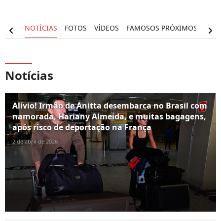
RAFIA
NOTÍCIAS
FOTOS
VÍDEOS
FAMOSOS PRÓXIMOS
chevron_left
chevron_right
Notícias
Alívio! Irmão de Anitta desembarca no Brasil com
namorada, Hariany Almeida, e muitas bagagens,
após risco de deportação na França
2 de abril de 2026