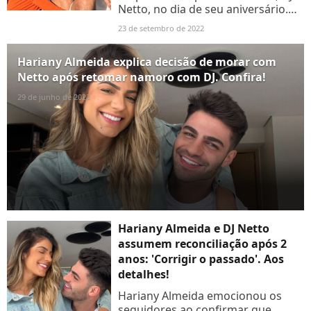
Netto, no dia de seu aniversário.
Vem ver!
23 de setembro de 2022
Hariany Almeida explica decisão de morar com
Netto após retomar namoro com DJ. Confira!
29 de junho de 2022
Hariany Almeida e DJ Netto
assumem reconciliação após 2
anos: 'Corrigir o passado'. Aos
detalhes!
Hariany Almeida emocionou os
seguidores ao confirmar que