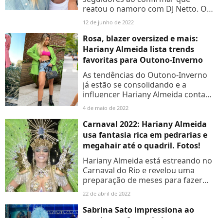
reatou o namoro com DJ Netto. O
casal se relacionou em 2020 e,
12 de junho de 2022
agora, dá uma nova chance ao
amor. Saiba mais!
Rosa, blazer oversized e mais:
Hariany Almeida lista trends
favoritas para Outono-Inverno
As tendências do Outono-Inverno
já estão se consolidando e a
influencer Hariany Almeida conta
ao Purepeople mais sobre suas
4 de maio de 2022
preferências e inspirações. Confira
em detalhes a seguir:
Carnaval 2022: Hariany Almeida
usa fantasia rica em pedrarias e
megahair até o quadril. Fotos!
Hariany Almeida está estreando no
Carnaval do Rio e revelou uma
preparação de meses para fazer
bonito na Avenida. Para a fantasia,
22 de abril de 2022
a influenciadora optou por
pedrarias nas cores da...
Sabrina Sato impressiona ao