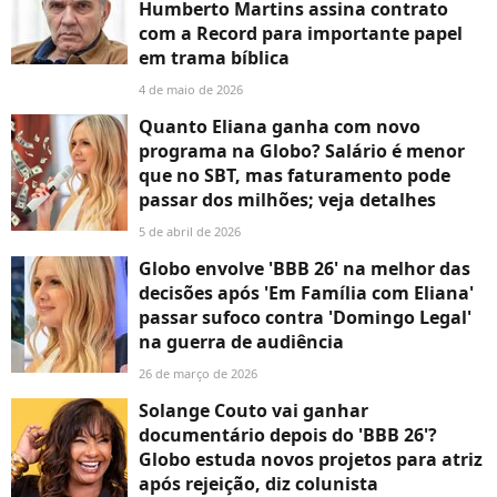
Humberto Martins assina contrato
com a Record para importante papel
em trama bíblica
4 de maio de 2026
Quanto Eliana ganha com novo
programa na Globo? Salário é menor
que no SBT, mas faturamento pode
passar dos milhões; veja detalhes
5 de abril de 2026
Globo envolve 'BBB 26' na melhor das
decisões após 'Em Família com Eliana'
passar sufoco contra 'Domingo Legal'
na guerra de audiência
26 de março de 2026
Solange Couto vai ganhar
documentário depois do 'BBB 26'?
Globo estuda novos projetos para atriz
após rejeição, diz colunista