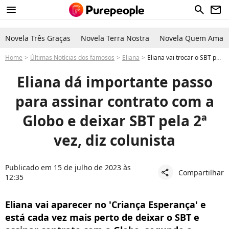
menu
search
newsletter
Novela Três Graças
Novela Terra Nostra
Novela Quem Ama C
Home
Últimas Notícias dos famosos
Eliana
Eliana vai trocar o SBT pela Globo? Artista consegue algo fundamental para determinar seu futuro na TV
Eliana dá importante passo
para assinar contrato com a
Globo e deixar SBT pela 2ª
vez, diz colunista
Publicado em 15 de julho de 2023 às
Compartilhar
share
12:35
Eliana vai aparecer no 'Criança Esperança' e
está cada vez mais perto de deixar o SBT e