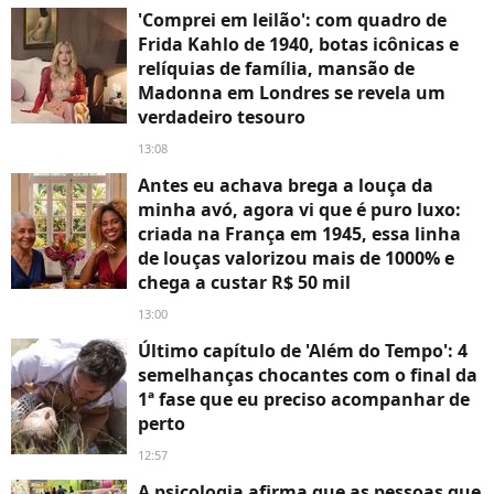
'Comprei em leilão': com quadro de
Frida Kahlo de 1940, botas icônicas e
relíquias de família, mansão de
Madonna em Londres se revela um
verdadeiro tesouro
13:08
Antes eu achava brega a louça da
minha avó, agora vi que é puro luxo:
criada na França em 1945, essa linha
de louças valorizou mais de 1000% e
chega a custar R$ 50 mil
13:00
Último capítulo de 'Além do Tempo': 4
semelhanças chocantes com o final da
1ª fase que eu preciso acompanhar de
perto
12:57
A psicologia afirma que as pessoas que