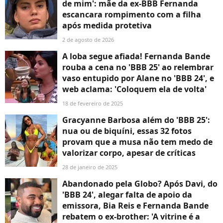
de mim': mãe da ex-BBB Fernanda
escancara rompimento com a filha
após medida protetiva
2 de agosto de 2026
A loba segue afiada! Fernanda Bande
rouba a cena no 'BBB 25' ao relembrar
vaso entupido por Alane no 'BBB 24', e
web aclama: 'Coloquem ela de volta'
18 de fevereiro de 2025
Gracyanne Barbosa além do 'BBB 25':
nua ou de biquíni, essas 32 fotos
provam que a musa não tem medo de
valorizar corpo, apesar de críticas
28 de janeiro de 2025
Abandonado pela Globo? Após Davi, do
'BBB 24', alegar falta de apoio da
emissora, Bia Reis e Fernanda Bande
rebatem o ex-brother: 'A vitrine é a