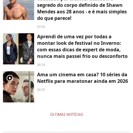
segredo do corpo definido de Shawn
Mendes aos 28 anos - e é mais simples
do que parece!
07:02
Aprendi de uma vez por todas a
montar look de festival no Inverno:
com essas dicas de expert de moda,
nunca mais passei frio ou desconforto
06:14
Ama um cinema em casa? 10 séries da
player2
Netflix para maratonar ainda em 2026
06:07
ÚLTIMAS NOTÍCIAS