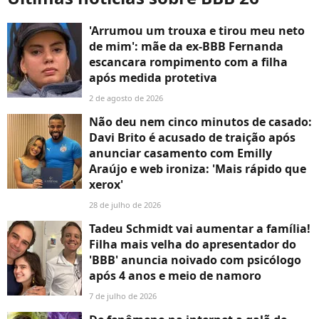
'Arrumou um trouxa e tirou meu neto
de mim': mãe da ex-BBB Fernanda
escancara rompimento com a filha
após medida protetiva
2 de agosto de 2026
Não deu nem cinco minutos de casado:
Davi Brito é acusado de traição após
anunciar casamento com Emilly
Araújo e web ironiza: 'Mais rápido que
xerox'
28 de julho de 2026
Tadeu Schmidt vai aumentar a família!
Filha mais velha do apresentador do
'BBB' anuncia noivado com psicólogo
após 4 anos e meio de namoro
7 de julho de 2026