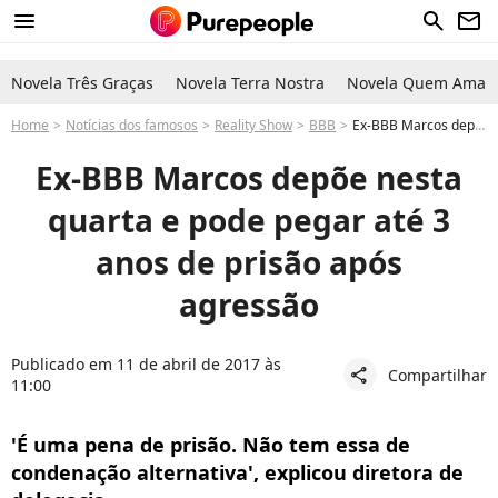
menu
search
newsletter
Novela Três Graças
Novela Terra Nostra
Novela Quem Ama C
Home
Notícias dos famosos
Reality Show
BBB
Ex-BBB Marcos depõe nesta quarta e pode pegar até 3 anos de prisão após agressão
Ex-BBB Marcos depõe nesta
quarta e pode pegar até 3
anos de prisão após
agressão
Publicado em 11 de abril de 2017 às
Compartilhar
share
11:00
'É uma pena de prisão. Não tem essa de
condenação alternativa', explicou diretora de