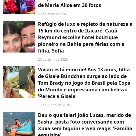
de Maria Alice em 30 fotos
25 de maio de 2026
Refúgio de luxo e repleto de natureza a
15 km do centro de Itacaré: Cauã
Reymond escolhe hotel boutique
pioneiro na Bahia para férias com a
filha, Sofia
22 de abril de 2026
Vivian está enorme! Aos 13 anos, filha
de Gisele Bündchen surge ao lado de
Tom Brady no jogo do Brasil pela Copa
do Mundo e impressiona com beleza:
'Parece a Gisele'
13 de junho de 2026
Deu o que falar! João Lucas, marido de
Sasha, posta foto conversando com
Xuxa sem biquíni e web reage: 'Família
esquisita'