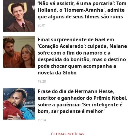
‘Não vá assistir, é uma porcaria’: Tom
Holland, o 'Homem-Aranha', admite
que alguns de seus filmes são ruins
20:01
Final surpreendente de Gael em
'Coração Acelerado': culpada, Naiane
sofre com o fim do namoro e a
despedida do bonitão, mas o destino
pode chocar quem acompanha a
novela da Globo
19:20
Frase do dia de Hermann Hesse,
escritor e ganhador do Prêmio Nobel,
sobre a paciência: 'Ser inteligente é
bom, ser paciente é melhor'
19:14
ÚLTIMAS NOTÍCIAS