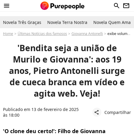
menu
search
newsletter
Novela Três Graças
Novela Terra Nostra
Novela Quem Ama C
Home
Últimas Notícias dos famosos
Giovanna Antonelli
exibe volume em vídeo de cueca branca e incendeia a internet: Filho de Giovanna Antonelli e Murilo Benício
'Bendita seja a união de
Murilo e Giovanna': aos 19
anos, Pietro Antonelli surge
de cueca branca em vídeo e
agita web. Veja!
Publicado em 13 de fevereiro de 2025
Compartilhar
share
às 18:00
'O clone deu certo!': Filho de Giovanna