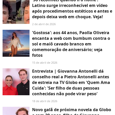
Latino surge irreconhecível em vídeo
após procedimentos estéticos e antes e
depois deixa web em choque. Veja!
2 de abril de 2026
'Gostosa': aos 44 anos, Paolla Oliveira
encanta a web com bumbum contra o
sol e maiô cavado branco em
comemoração de aniversário; veja
fotos
15 de abril de 2026
Entrevista | Giovanna Antonelli dá
conselho real a Pietro Antonelli antes
de estreia na TV Globo em 'Quem Ama
Cuida': 'Ser filho de duas pessoas
conhecidas não pode virar peso'
18 de abril de 2026
Novo galã de próxima novela da Globo