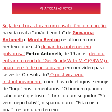
VEJA TODAS AS FOTOS
Se Jade e Lucas foram um casal icônico na ficção
,
na vida real a "união bendita" de
Giovanna
Antonelli
e
Murilo Benício
resultou em um
herdeiro que está
deixando a internet em
polvorosa!
Pietro Antonelli
, de 19 anos,
decidiu
entrar na trend do "Get Ready With Me" (GRWM)
e
apareceu só de cueca branca
em um vídeo para
se vestir. O resultado?
O post viralizou
instantaneamente
, com chuva de elogios e emojis
de "fogo" nos comentários. "O homem quando
sabe que é gostoso...", brincou um seguidor. "Só
vem, nepo baby!", disparou outro. "Eita coisa
boa!", resumiu um terceiro.