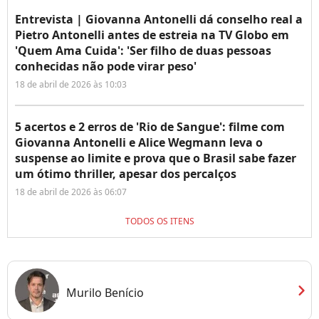
Entrevista | Giovanna Antonelli dá conselho real a
Pietro Antonelli antes de estreia na TV Globo em
'Quem Ama Cuida': 'Ser filho de duas pessoas
conhecidas não pode virar peso'
18 de abril de 2026 às 10:03
5 acertos e 2 erros de 'Rio de Sangue': filme com
Giovanna Antonelli e Alice Wegmann leva o
suspense ao limite e prova que o Brasil sabe fazer
um ótimo thriller, apesar dos percalços
18 de abril de 2026 às 06:07
TODOS OS ITENS
chevron_right
Murilo Benício