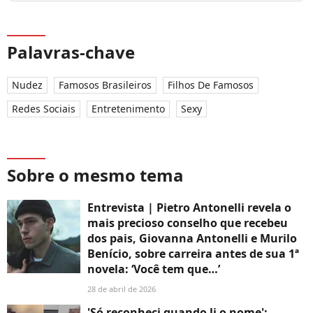
Palavras-chave
Nudez
Famosos Brasileiros
Filhos De Famosos
Redes Sociais
Entretenimento
Sexy
Sobre o mesmo tema
Entrevista | Pietro Antonelli revela o
mais precioso conselho que recebeu
dos pais, Giovanna Antonelli e Murilo
Benício, sobre carreira antes de sua 1ª
novela: ‘Você tem que…’
28 de abril de 2026
'Só reconheci quando li o nome':