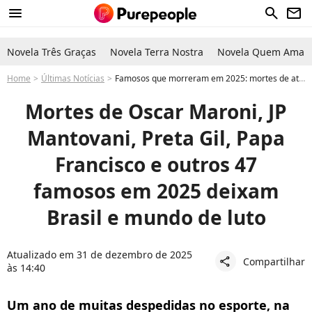
menu
search
newsletter
Novela Três Graças
Novela Terra Nostra
Novela Quem Ama C
Home
Últimas Notícias
Famosos que morreram em 2025: mortes de atores, cantores, líderes religiosos e mais famosos causam dor profunda em fãs durante o ano
Mortes de Oscar Maroni, JP
Mantovani, Preta Gil, Papa
Francisco e outros 47
famosos em 2025 deixam
Brasil e mundo de luto
Atualizado em 31 de dezembro de 2025
Compartilhar
share
às 14:40
Um ano de muitas despedidas no esporte, na