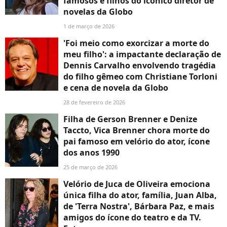
famosos e filhos do icônico diretor de
novelas da Globo
1 de março de 2026
'Foi meio como exorcizar a morte do
meu filho': a impactante declaração de
Dennis Carvalho envolvendo tragédia
do filho gêmeo com Christiane Torloni
e cena de novela da Globo
28 de fevereiro de 2026
Filha de Gerson Brenner e Denize
Taccto, Vica Brenner chora morte do
pai famoso em velório do ator, ícone
dos anos 1990
25 de março de 2026
Velório de Juca de Oliveira emociona
única filha do ator, família, Juan Alba,
de 'Terra Nostra', Bárbara Paz, e mais
amigos do ícone do teatro e da TV.