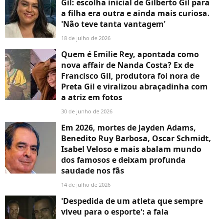
Gil: escolha inicial de Gilberto Gil para
a filha era outra e ainda mais curiosa.
'Não teve tanta vantagem'
18 de julho de 2026
Quem é Emilie Rey, apontada como
nova affair de Nanda Costa? Ex de
Francisco Gil, produtora foi nora de
Preta Gil e viralizou abraçadinha com
a atriz em fotos
30 de junho de 2026
Em 2026, mortes de Jayden Adams,
Benedito Ruy Barbosa, Oscar Schmidt,
Isabel Veloso e mais abalam mundo
dos famosos e deixam profunda
saudade nos fãs
14 de julho de 2026
'Despedida de um atleta que sempre
viveu para o esporte': a fala