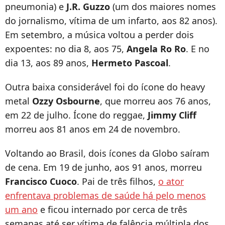
pneumonia) e
J.R. Guzzo
(um dos maiores nomes
do jornalismo, vítima de um infarto, aos 82 anos).
Em setembro, a música voltou a perder dois
expoentes: no dia 8, aos 75,
Angela Ro Ro
. E no
dia 13, aos 89 anos,
Hermeto Pascoal
.
Outra baixa considerável foi do ícone do heavy
metal
Ozzy Osbourne
, que morreu aos 76 anos,
em 22 de julho. Ícone do reggae,
Jimmy Cliff
morreu aos 81 anos em 24 de novembro.
Voltando ao Brasil, dois ícones da Globo saíram
de cena. Em 19 de junho, aos 91 anos, morreu
Francisco Cuoco
. Pai de três filhos,
o ator
enfrentava problemas de saúde há pelo menos
um ano
e ficou internado por cerca de três
semanas até ser vítima de falência múltipla dos