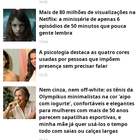
16:02
Mais de 80 milhões de visualizações na
Netflix: a minissérie de apenas 6
episódios de 50 minutos que pouca
gente lembra
15:54
A psicologia destaca as quatro cores
usadas por pessoas que impõem
presença sem precisar falar
15:25
Nem cinza, nem off-white: os tênis da
Olympikus minimalistas na cor 'aipo
com iogurte', confortáveis e elegantes
para mulheres com mais de 50 anos
parecem sapatilhas esportivas, e
minha mãe já quer usá-los o tempo
todo com saias ou calças largas
15:12